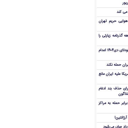
 می کند
هوایی حریم تهران
هم سفر اربعین/ اعتبار ۶ماهه گذرنامه زیارتی را
«مهدی خانکی» از تروریست‌های کودتای دی۱۴۰۴ اعدام
یران حمله نکند
یکا علیه ایران مانع
برای حذف بند ادغام
نتاگون
بر حمله به مراکز
رژانتین!
رداد صادر می‌شود