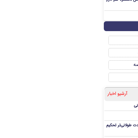
صه
آرشیو اخبار
نی
ت طولانی‌تر تحکیم