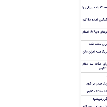
هم سفر اربعین/ اعتبار ۶ماهه گذرنامه زیارتی را
نگتن آماده مذاکره
«مهدی خانکی» از تروریست‌های کودتای دی۱۴۰۴ اعدام
یران حمله نکند
یکا علیه ایران مانع
برای حذف بند ادغام
نتاگون
رداد صادر می‌شود
اط مختلف کشور
گزار می‌شود
یش دستمزد هم لازم