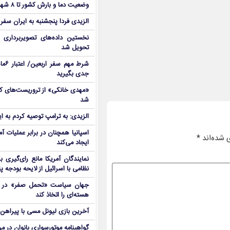
وضعیت دما و بارش کشور تا ۸ شهریور
الزیدی فردا پنجشنبه به ایران سفر
نخستین داده‌های تصویربرداری 
تحویل شد
شرط م
جدی بگیرید
شد
الزیدی: به ترامپ توصیه کردم به ا
اسپانیا همچنان در برابر عملیات آمر
 شده‌اند
*
ایجاد می‌کند
نمایندگان آمریکا مانع رای‌گیری 
نظامی با اسرائیل از لایحه بودجه پ
جهان سیاست «تحمل صفر» در برا
هسته‌ای را اتخاذ کند
آخرین بازی لیونل مسی با پیراهن آ
گواهینامه موتورسواری بانوان در م