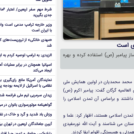
تحویل شد
شرط م
جدی بگیرید
وزیر خارجه ترامپ مدعی است واش
با ایران است
ری است
شد
 پیامبر (ص) استفاده کرده و بهره
الزیدی: به ترامپ توصیه کردم به ا
اسپانیا همچنان در برابر عملیات آمر
ایجاد می‌کند
نمایندگان آمریکا مانع رای‌گیری 
ن محمد محمدیان در اولین همایش ملی
نظامی با اسرائیل از لایحه بودجه پ
لعالمیه گرگان گفت: پیامبر اکرم (ص)
زیدان سرمربی تیم ملی فرانسه شد
اشتند و براساس آن تمدن اسلامی را
گواهینامه موتورسواری بانوان در م
وزش باد شدید و گرد و خاک در نق
تمدن اسلامی هستند، اظهار کرد: علما و
ستان می شناسند و آیت الله نورمفیدی
آیین جاماندگان اربعین در تهران بر
همدلی و همبستگی اقوام ایفا کردند.
پارادوکس حقوق و تورم: چرا افزا