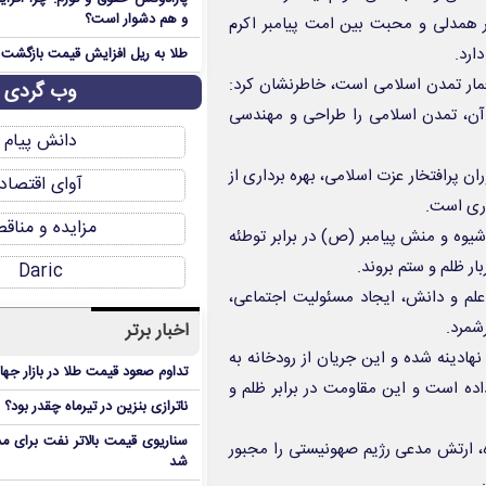
و هم دشوار است؟
ر همدلی و محبت بین امت پیامبر اکرم
ارد.
طلا به ریل افزایش قیمت بازگشت
مار تمدن اسلامی است، خاطرنشان کرد:
وب گردی
آن، تمدن اسلامی را طراحی و مهندسی
دانش پیام
 پرافتخار عزت اسلامی، بهره برداری از
آوای اقتصاد
وری است.
مزایده و مناق
شیوه و منش پیامبر (ص) در برابر توطئه
ر ظلم و ستم بروند.
Daric
لم و دانش، ایجاد مسئولیت اجتماعی،
شمرد.
اخبار برتر
هادینه شده و این جریان از رودخانه به
تداوم صعود قیمت طلا در بازار جها
اده است و این مقاومت در برابر ظلم و
ناترازی بنزین در تیرماه چقدر بود؟
سناریوی قیمت بالاتر نفت برای مد
 ارتش مدعی رژیم صهونیستی را مجبور
شد