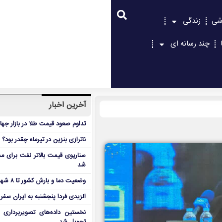
شی
زندگی
چند رسانه ای
آخرین اخبار
تداوم صعود قیمت طلا در بازار جها
ناترازی بنزین در تیرماه چقدر بود؟
سناریوی قیمت بالاتر نفت برای مد
شد
وضعیت دما و بارش کشور تا ۸ شهریور
الزیدی فردا پنجشنبه به ایران سفر
نخستین داده‌های تصویربرداری 