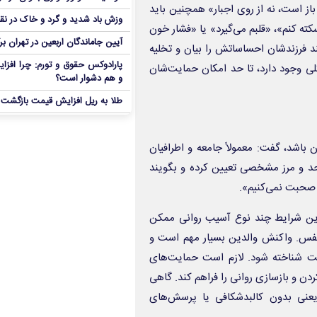
از است، نه از روی اجبار» همچنین باید
وزش باد شدید و گرد و خاک در نق
ته کنم»، «قلبم می‌گیرد» یا «فشار خون
آیین جاماندگان اربعین در تهران بر
ند فرزندشان احساساتش را بیان و تخلیه
پارادوکس حقوق و تورم: چرا افزا
کلی وجود دارد، تا حد امکان حمایت‌شان
و هم دشوار است؟
طلا به ریل افزایش قیمت بازگشت
ان باشد، گفت: معمولاً جامعه و اطرافیان
حد و مرز مشخصی تعیین کرده و بگویند
 صحبت نمی‌کنیم».
 این شرایط چند نوع آسیب روانی ممکن
فس. واکنش والدین بسیار مهم است و
یت شناخته شود. لازم است حمایت‌های
ن و بازسازی روانی را فراهم کند. گاهی
 یعنی بدون کالبدشکافی یا پرسش‌های