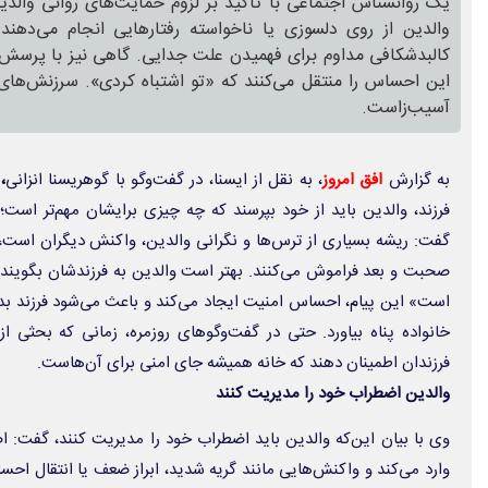
یک روانشناس اجتماعی با تاکید بر لزوم حمایت‌های روانی والدی
والدین از روی دلسوزی یا ناخواسته رفتارهایی انجام می‌دهن
کالبدشکافی مداوم برای فهمیدن علت جدایی. گاهی نیز با پرسش‌ها و
این احساس را منتقل می‌کنند که «تو اشتباه کردی». سرزنش‌های
آسیب‌زاست.
به گزارش
افق امروز
، به نقل از ایسنا، در گفت‌وگو با گوهریسنا انزانی
،
ب
فرزند، والدین باید از خود بپرسند که چه چیزی برایشان مهم‌تر است
گفت: ریشه بسیاری از ترس‌ها و نگرانی والدین، واکنش دیگران است، 
صحبت و بعد فراموش می‌کنند. بهتر است والدین به فرزندشان بگویند:
است» این پیام، احساس امنیت ایجاد می‌کند و باعث می‌شود فرزند بدا
خانواده پناه بیاورد. حتی در گفت‌وگوهای روزمره، زمانی که بحثی
فرزندان اطمینان دهند که خانه همیشه جای امنی برای آن‌هاست.
والدین اضطراب خود را مدیریت کنند
وی با بیان این‌که والدین باید اضطراب خود را مدیریت کنند، گفت: ا
وارد می‌کند و واکنش‌هایی مانند گریه شدید، ابراز ضعف یا انتقال احسا