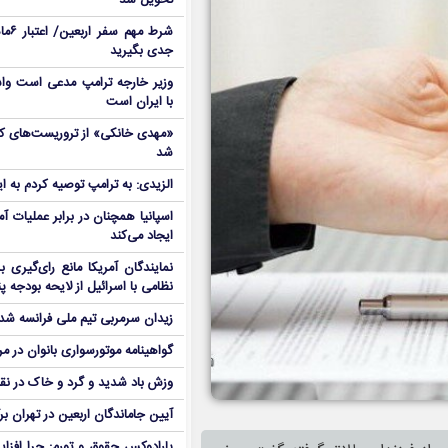
تحویل شد
شرط م
جدی بگیرید
وزیر خارجه ترامپ مدعی است واش
با ایران است
شد
الزیدی: به ترامپ توصیه کردم به ا
اسپانیا همچنان در برابر عملیات آمر
ایجاد می‌کند
نمایندگان آمریکا مانع رای‌گیری 
نظامی با اسرائیل از لایحه بودجه پ
زیدان سرمربی تیم ملی فرانسه شد
گواهینامه موتورسواری بانوان در م
وزش باد شدید و گرد و خاک در نق
آیین جاماندگان اربعین در تهران بر
پارادوکس حقوق و تورم: چرا افزا