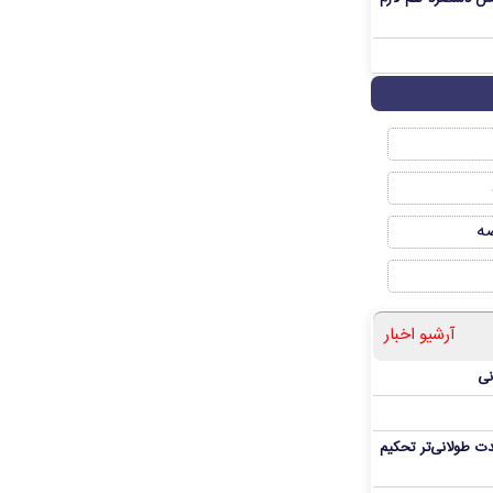
صه
آرشیو اخبار
نی
ت طولانی‌تر تحکیم