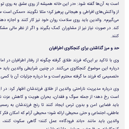
است به آن‌ها گفته شود: «در این خانه همیشه از روی عشق به روی تو ب
از واکنش‌های افراطی و هیجانی پرهیز کرد؛ مثلا نگویند «ممکن است سک
می‌گیرم». والدین باید روی سلامت روان خود نیز کار کنند و اجازه ده
کند. در صورت نیاز نیز از مشاوران کمک بگیرند و اگر از نظر مالی مش
کنند.
حد و مرز گذاشتن برای کنجکاوی اطرافیان
وی با تاکید بر این‌که فرزند طلاق گرفته چگونه از رفتار اطرافیان در ام
درباره این موضوع کنجکاوی می‌کنند. در چنین شرایطی والدین باید 
«تصمیمی که فرزند ما گرفته محترم است و ما درباره جزئیات آن با کسی
وی درباره مدیریت ناراحتی والدین از طلاق فرزندشان اظهار کرد: در
است رخ دهد؛ از جمله سوگ و فقدان، بحران هویت و کاهش عزت ن
باید فضایی امن و بدون ترس ایجاد کنند تا رنج فرزندشان به رسم
عاطفی، اجتماعی و حتی محیطی ارائه شود؛ محیطی آرام که امکان فکر کرد
والدین باید مانند «باند فرودگاه» عمل کنند؛ گاهی سکوت کنند،