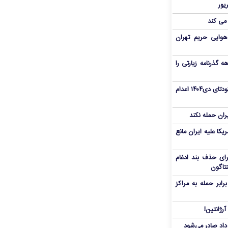
 می کند
هوایی حریم تهران
هم سفر اربعین/ اعتبار ۶ماهه گذرنامه زیارتی را
«مهدی خانکی» از تروریست‌های کودتای دی۱۴۰۴ اعدام
یران حمله نکند
یکا علیه ایران مانع
برای حذف بند ادغام
نتاگون
بر حمله به مراکز
رژانتین!
رداد صادر می‌شود