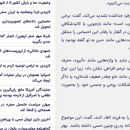
یت می‌کنیم».
وضعیت دما و بارش کشور تا ۸ شهریور
الزیدی فردا پنجشنبه به ایران سفر
فرد جداشده تشدید می‌کند، گفت: برخی
نخستین داده‌های تصویربرداری 
رب است؛ مانند بازجویی یا کالبدشکافی
تحویل شد
در گفتار یا رفتار، این احساس را منتقل
شرط م
‌هایی مانند «من به تو گفته بودم» یا
جدی بگیرید
.
شد
 نباید با واژه‌هایی مانند «آبرو»، «حرف
الزیدی: به ترامپ توصیه کردم به ا
د ترحم افراطی نشان داد؛ زیرا این نوع
اسپانیا همچنان در برابر عملیات آمر
 مانند «تو چقدر ضعیف شده‌ای» یا «اگر
ایجاد می‌کند
د مشکلات روحی و جسمی خود را به‌صورت
نمایندگان آمریکا مانع رای‌گیری 
نظامی با اسرائیل از لایحه بودجه پ
جهان سیاست «تحمل صفر» در برا
هسته‌ای را اتخاذ کند
 به فرزند القاء کنند، گفت: این موضوع
آخرین بازی لیونل مسی با پیراهن آ
نه پدری چنین حسی داشته باشند. بهتر
گواهینامه موتورسواری بانوان در م