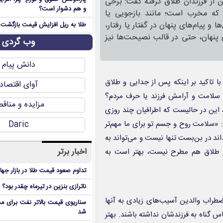
ن از فرزندان طلاق گرفته گفت: برخی
و هم دشوار است؟
د که مخرب است؛ مانند بازجویی یا
 پیام‌های پنهان در گفتار یا رفتار،
طلا به ریل افزایش قیمت بازگشت
 پنهان، حتی در قالب نصیحت‌ها نیز
وب گردی
دانش پیام
ا تاکید بر اینکه پس از جدایی و طلاق
آوای اقتصاد
؛ سلامت و آرامش فرزند یا حرف مردم؟
مزایده و مناق
این در حالیست که اطرافیان چند روزی
 «سلامت روح و جسم تو برای ما مهم‌تر
Daric
ند در بن‌بست تنها نیست و می‌تواند به
اخبار برتر
 از طلاق هم مطرح نیست، بهتر است به
تداوم صعود قیمت طلا در بازار جها
ناترازی بنزین در تیرماه چقدر بود؟
ضطراب‌ والدین آسیب‌های زیادی به آنها
سناریوی قیمت بالاتر نفت برای مد
شد
س گناه به فرزندشان نداشته باشند. بهتر