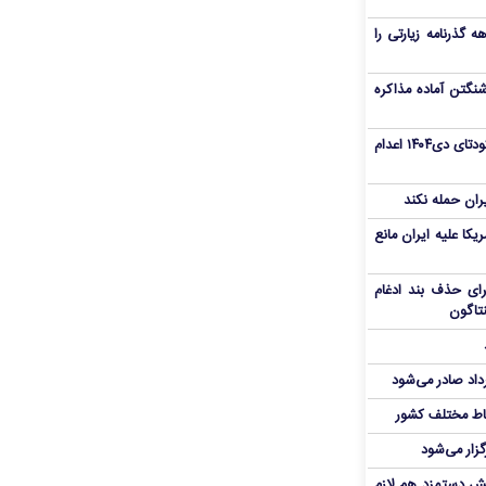
هم سفر اربعین/ اعتبار ۶ماهه گذرنامه زیارتی را
نگتن آماده مذاکره
«مهدی خانکی» از تروریست‌های کودتای دی۱۴۰۴ اعدام
یران حمله نکند
یکا علیه ایران مانع
برای حذف بند ادغام
نتاگون
رداد صادر می‌شود
اط مختلف کشور
گزار می‌شود
یش دستمزد هم لازم