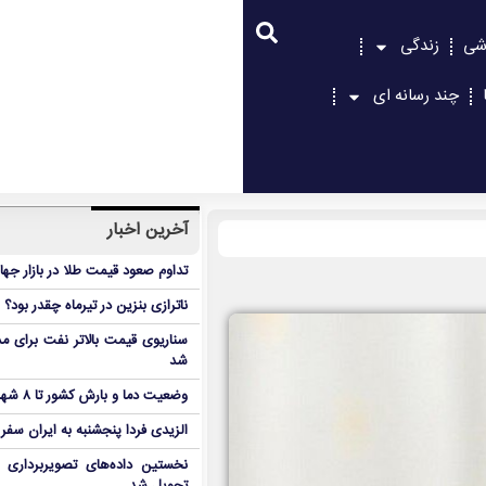
شی
زندگی
چند رسانه ای
آخرین اخبار
تداوم صعود قیمت طلا در بازار جها
ناترازی بنزین در تیرماه چقدر بود؟
سناریوی قیمت بالاتر نفت برای مد
شد
وضعیت دما و بارش کشور تا ۸ شهریور
الزیدی فردا پنجشنبه به ایران سفر
نخستین داده‌های تصویربرداری 