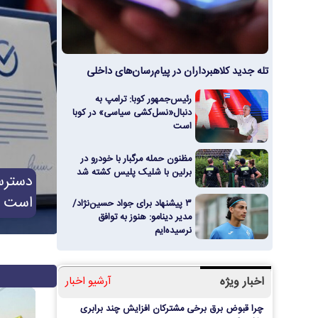
تله جدید کلاهبرداران در پیام‌رسان‌های داخلی
رئیس‌جمهور کوبا: ترامپ به
دنبال«نسل‌کشی سیاسی» در کوبا
است
مظنون حمله مرگبار با خودرو در
برلین با شلیک پلیس کشته شد
همتی: 
باره نوآوری‌ها در حوزه خدمات آماری
است
۳ پیشنهاد برای جواد حسین‌نژاد/
مدیر دینامو: هنوز به توافق
نرسیده‌ایم
اخبار ویژه
آرشیو اخبار
چرا قبوض برق برخی مشترکان افزایش چند برابری