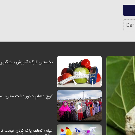
وضعیت بازپیرایی بوستان آلاله
زمان ثبت نام مرحله دوم نقل و انتقالات فرهنگیا
/ آماده‌سازی این مجموعه به
اعلام شد
خصصی بانوان / توجه ویژه
عه سرانه‌های تفریحی با
دستگیری اعضای باند کلاهبرداری ۲ هزا
Dar
تهران
کاری شهرداری حمیدیا و اداره
ایران امسال صاحب پیشرفته‌ترین “آزمایشگاه مل
تان یزد/ تدارک اجرای
نخستی‌سانان” می‌شود
زش محله» و «کانون ورزش
ا / رویکرد مدیریت شهری در
هیچ یک از اموال سردار آزمون رفع توقیف نشده
انون‌های پویایی خانواده‌محور /
است
ی و امکانات سلامت‌محور در
نخستین کارگاه آموزش پیشگیری 
ترک متولیان برای تحقق عدالت
وقات فراغت جوانان
ی در خیابان ابوریحان بیرونیِ
ادگان
کوچِ عشایرِ دلاورِ دشتِ مغان؛ 
گردان مس به فیبر ؛ تأکید
 اجرای سریع و رضایت مشترکان
کمپین تابستانه ADSL فرصتی برای بهره‌مندی از
ینه کمتر است
فیلم/ تخلف پاک کردن قیمت کال