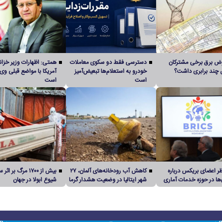
وض برق برخی مشترکان
دسترسی فقط دو سکوی معاملات
همتی: اظهارات وزیر خزان
 چند برابری داشت؟
خودرو به استعلام‌ها تبعیض‌آمیز
آمریکا با مواضع قبلی وی
است
است
ظر اعضای بریکس درباره
کاهش آب رودخانه‌های آلمان، ۲۷
بیش از ۱۷۰۰ مرگ بر 
‌ها در حوزه خدمات آماری
شهر ایتالیا در وضعیت هشدار گرما
شیوع ابولا در جهان