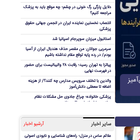
دلایل پارگی رگ خونی در چشم؛ چه موقع باید به پزشک
مراجعه کنیم؟
انتصاب نخستین نماینده ایران در انجمن جهانی حقوق
پزشکی
استانبول میزبان سوپرجام اسپانیا شد
سرمربی جوانان: من مقصر حذف هندبال ایران از آسیا
بودم/ در رده پایه توقع مقام نداشته باشیم
پیاتزا به تهران رسید؛ رقابت ۲۸ والیبالیست برای حضور
در فهرست نهایی
اقض
دسترسی فقط دو سکوی معاملات خودرو به 
والدین با تخلف سرویس مدارس چه کنند؟/ از هزینه
اضافه تا معطلی دانش‌آموز
است
پزشکی خانواده؛ چراغ جادوی حل مشکلات نظام
سلامت یا اصلاحات واقع بینانه
اجرای زیست بوم جدید برنامه درسی اول ابتدایی از
مهرماه/تغییر کتب یازدهمی های فنی‌وحرفه‌ای
سایر اخبار
آرشیو اخبار
چرا قبوض برق برخی مشترکان افزایش چند برابری
داشت؟
علائم ساس در منزل؛ راه‌های شناسایی و نابودی اصولی