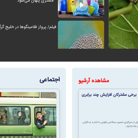
مشتری پنهان می‌شود
فیلم/ پرواز فلامینگوها در خلیج گرگ
اجتماعی
مشاهده آرشیو
برخی مشترکان افزایش چند برابری
فیلم/ فوران آتشفشان استرومبولی د
ل از خبرگزاری تسنیم، عبدالامیر یاقوتی با اشاره به نگرانی
حمله جنایت کارانه به ۹۰ میلیون خاطره
 چندبرابری…