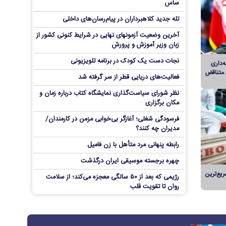
ساس
دسترسی فقط دو سکوی معاملات خودرو به استعلام‌ها
تبعیض‌آمیز است
تله جدید کلاهبرداران در پیام‌رسان‌های داخلی
همتی: اظهارات وزیر خزانه‌داری آمریکا با مواضع قبلی
آخرین وضعیت آزمونهای نهایی در شرایط کنونی کشور از
وی متناقض است
زبان وزیر آموزش و پرورش
تولیدکنندگان نوشت‌افزار در برزخ میان حضوری یا
نجات دست یک کودک در برنامه تلویزیونی
ه‌داری
مجازی شدن مدارس
 متناقض
فعالیت‌های دریایی قطر از سر گرفته شد
اجرای «کافه نادری» در تالار حافظ/ «بیضایی‌خوانی» به
نظر شورای سیاست‌گذاری نمایشگاه کتاب درباره زمان و
«اژدهاک» رسید
مکان برگزاری
سریال نوستالژیک «آژانس دوستی» در آستانه تولید
فرسودگی شغلی؛ آغازگر بی‌خوابی مزمن در کارمندان/
فصل دوم
مدیران چه کنند؟
تبادل‌نظر اعضای بریکس درباره نوآوری‌ها در حوزه
رابطه پنهانی مرد متأهل با زن فامیل
خدمات آماری
چهره برجسته موسیقی ایران درگذشت
کاهش آب رودخانه‌های آلمان، ۲۷ شهر ایتالیا در
وضعیت هشدار گرما
اثر سریع‌ترین
رژیمی که بعد از ۵۰ سالگی معجزه می‌کند؛ از سلامت
روان تا تقویت قلب
بیش از ۱۷۰۰ مرگ بر اثر سریع‌ترین شیوع ابولا در جهان
سرقت گوشی در تهران، فروش در کابل | شبکه
دستگیری قاتل فراری قهرمان کراس‌فیت مشهد در
سازمان‌یافته ترانزیت اموال مسروقه از تهران به
سیستان‌ و بلوچستان
افغانستان منهدم شد