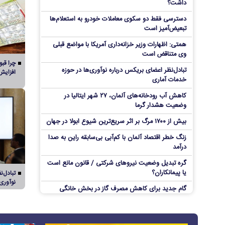
داشت؟
دسترسی فقط دو سکوی معاملات خودرو به استعلام‌ها
تبعیض‌آمیز است
همتی: اظهارات وزیر خزانه‌داری آمریکا با مواضع قبلی
وی متناقض است
چرا قب
تبادل‌نظر اعضای بریکس درباره نوآوری‌ها در حوزه
افزایش
خدمات آماری
کاهش آب رودخانه‌های آلمان، ۲۷ شهر ایتالیا در
وضعیت هشدار گرما
بیش از ۱۷۰۰ مرگ بر اثر سریع‌ترین شیوع ابولا در جهان
زنگ خطر اقتصاد آلمان با کم‌آبی بی‌سابقه راین به صدا
درآمد
گره تبدیل وضعیت نیروهای شرکتی / قانون مانع است
یا پیمانکاران؟
تبادل‌ن
نوآوری
گام جدید برای کاهش مصرف گاز در بخش خانگی
بلومبرگ: بحران سئوتا امکان به دنبال داشتن پیامدهای
بی‌سابقه‌ای برای اروپا را دارد