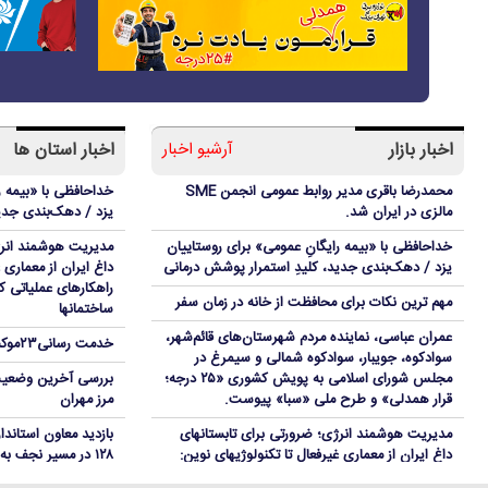
​​​​​​​آتش‌سوزی گسترده در کارخانه مواد شیمیایی در برزیل
آمریکا و پاراگوئه توافق‌نامه همکاری در زمینه انرژی
هسته‌ای امضا کردند
رگبار و رعدوبرق در مازندران و ارتفاعات البرز مرکزی
اجرای بزرگترین مزرعه خورشیدی کشور در استان زنجان
اخبار بازار
آرشیو اخبار
اخبار استان ها
از واگذاری سنتی دارایی‌های مازاد تا ورود ابزارهای بازار
محمدرضا باقری مدیر روابط عمومی انجمن SME
خداحافظی با «بیمه ر
سرمایه
مالزی در ایران شد.
یزد / دهک‌بندی جدید
چرا گرانی تمام نمی‌شود؟ روایت یک اقتصاددان
خداحافظی با «بیمه رایگانِ عمومی» برای روستاییان
مدیریت هوشمند انرژ
دو کشته در برخورد دو بالگرد در یونان هنگام اطفای
یزد / دهک‌بندی جدید، کلیدِ استمرار پوشش درمانی
داغ ایران از معماری غ
حریق
راهکارهای عملیاتی 
مهم ترین نکات برای محافظت از خانه در زمان سفر
ساختمانها
مغرب: انتشار شایعات و اطلاعات غلط منجر به هجوم
عمران عباسی، نماینده مردم شهرستان‌های قائم‌شهر،
بی‌سابقه مهاجران به سئوتا شد
خدمت رسانی۲۳موکب اوقاف یزد به زائران اربعین
سوادكوه، جویبار، سوادكوه شمالی و سیمرغ در
اظهار نگرانی پاپ لئو درباره بحران مهاجران در سئوتا
مجلس شورای اسلامی به پویش كشوری «۲۵ درجه؛
بررسی آخرین وضعیت
قرار همدلی» و طرح ملی «سبا» پیوست.
مرز مهران
مدیریت بحران بنزین با توسعه سبد سوخت خودروها
امکان‌پذیر است
مدیریت هوشمند انرژی؛ ضرورتی برای تابستانهای
بازدید معاون استاندا
داغ ایران از معماری غیرفعال تا تکنولوژیهای نوین:
۱۲۸ در مسیر نجف به کربلا
راهکارهای عملیاتی کاهش بار سرمایشی در