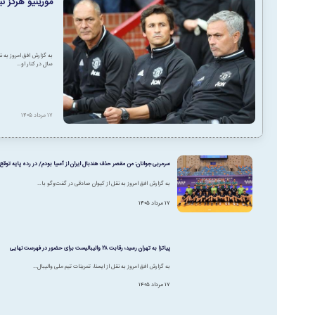
مورینیو هرگز نب
سال در کنار او…
۱۷ مرداد ۱۴۰۵
سرمربی جوانان: من مقصر حذف هندبال ایران از آسیا بودم/ در رده پایه توقع 
به گزارش افق امروز به نقل از کیوان صادقی در گفت‌وگو با…
۱۷ مرداد ۱۴۰۵
پیاتزا به تهران رسید؛ رقابت ۲۸ والیبالیست برای حضور در فهرست نهایی
به گزارش افق امروز به نقل از ایسنا، تمرینات تیم ملی والیبال…
۱۷ مرداد ۱۴۰۵