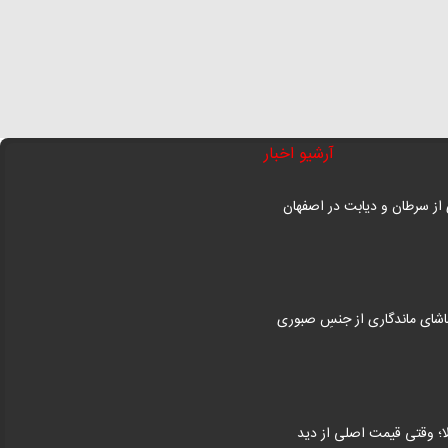
آیا واقعا شیر قد کودکان را بلندتر می‌کند؟ | کودکان چه
ن
دمای بهینه، یک اقدام ساده اما راهبردی
شیری بخورند؛ کم چرب یا پرچرب؟
برای پایداری برق است؟
فرهاد ارجمندی درگذشت
ر میلیاردی در
مرگ زن جوان در برخورد با قطار | شوهر او به
بیمارستان اعزام شد
ی
اخطار محیط زیست به ۲۵ شهرک و مجتمع مسکونی
آرشیو اخبار
منطقه ۲۲ تهران
صدور ۲ فرمان وامی جدید از سوی بانک مرکزی
از سرطان و دیابت در اصفهان
توضیح و پوزش درباره یک خبر/ معافیت مالیاتی شامل
همه نیست
نجات از چوبه دار بعد از ۱۲سال زندان
وقتی فرهاد آییش دانشمند شد!
تماشای ماندگاری از جنسِ صبوری
سیاستمدار ترکیه‌ای: اتحاد با ایران برای توازن در غرب
آسیا ضروری است
ا؛ وقتی قیمت اصلی از دید