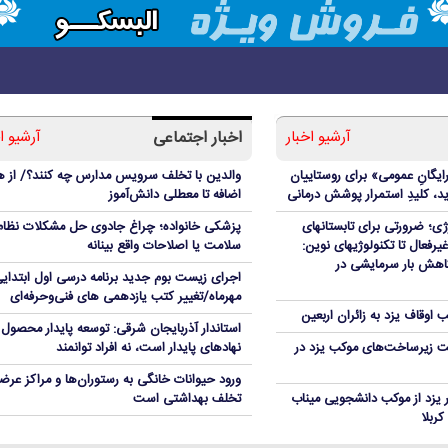
آرشیو اخبار
اخبار اجتماعی
آرشیو ا
ایگانِ عمومی» برای روستاییان
والدین با تخلف سرویس مدارس چه کنند؟/ از ه
، کلیدِ استمرار پوشش درمانی
اضافه تا معطلی دانش‌آموز
ی؛ ضرورتی برای تابستانهای
پزشکی خانواده؛ چراغ جادوی حل مشکلات نظام
یرفعال تا تکنولوژیهای نوین:
سلامت یا اصلاحات واقع بینانه
کاهش بار سرمایشی در
اجرای زیست بوم جدید برنامه درسی اول ابتدایی
مهرماه/تغییر کتب یازدهمی های فنی‌وحرفه‌ای
استاندار آذربایجان شرقی: توسعه پایدار محصول
 زیرساخت‌های موکب یزد در
نهادهای پایدار است، نه افراد توانمند
ورود حیوانات خانگی به رستوران‌ها و مراکز عرضه
ر یزد از موکب دانشجویی میناب
تخلف بهداشتی است
چرا تابستان فصل محبوب میکروب‌هاست؟