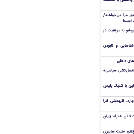
 پاکدامن با شکست
ور مرا می‌خواهند/
ووشو به موفقیت در
شناسایی و نابودی
‌های داخلی
ال«نسل‌کشی سیاسی»
رلین با شلیک پلیس
ره، اثربخشی آنرا
تلفن همراه؛ پایان
تقای امنیت سایبری