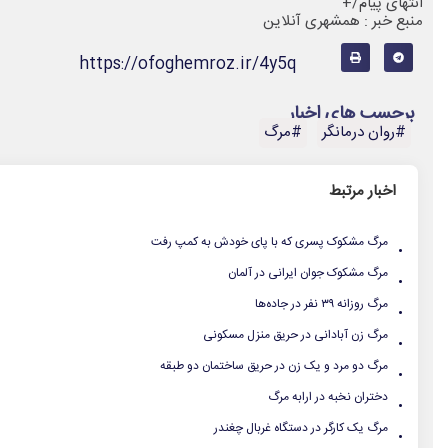
انتهای پیام/+
منبع خبر : همشهری آنلاین
https://ofoghemroz.ir/4y5q
برچسب های اخبار
#روان درمانگر
#مرگ
اخبار مرتبط
.
مرگ مشکوک پسری که با پای خودش به کمپ رفت
.
مرگ مشکوک جوان ایرانی در آلمان
.
مرگ روزانه ۳۹ نفر در جاده‌ها
.
مرگ زن آبادانی در حریق منزل مسکونی
.
مرگ دو مرد و یک زن در حریق ساختمان دو طبقه
.
دختران نخبه در ارابه مرگ
.
مرگ یک کارگر در دستگاه غربال چغندر