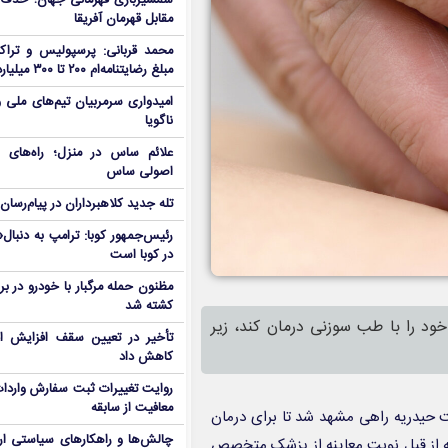
شمشیربازی قهرمانی جهان؛ حذف
مقابل قهرمان آفریقا
محمد قربانی: پرسپولیس و تراکت
مبلغ رضایتنامه‌ام ۲۰۰ تا ۳۰۰ میلیارد است!
امیدواری سرمربیان تیم‌های ملی 
ناگویا
علائم ساس در منزل؛ راه‌های 
اصولی ساس
تله جدید کلاهبرداران در پیام‌رسان
رئیس‌جمهور کوبا: ترامپ به دنب
در کوبا است
مظنون حمله مرگبار با خودرو در ب
کشته شد
ود را با طب سوزنی درمان کند، زیر
تأخیر در تعیین سقف افزایش اجا
کاهش داد
روایت تغییرات ثبت سفارش واردات 
معافیت از سابقه
ل پیرزن ۷۸ ساله‌ای از تربت حیدریه راهی مشهد شد تا برای درمان
چالش‌ها و راهکارهای سیاستی ار
 از قبل نوبت معاینه از پزشک متخصص