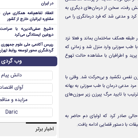
در ایران
کانش رفت، سخن از درمان‌های دیگری به
انعقاد تفاهم‌نامه همکاری میان 
 کرد و مدعی شد که فرد درمانگری را می
مشاوره ایرانیان خارج از کشور
«شیخ صفی‌الدین» با صراحت د
دروغین ایستادگی می‌کرد
در طبقه همکف ساختمان بماند و فعلا نزد
رییس آکادمی ملی علوم جمهوری آ
 طب سوزنی وارد منزل شد و زمانی که
گردشگری محور توسعه روابط تهران
 پرید و اطرافیان با مشاهده حالت تهوع
وب گردی
دانش پیام
رزن نفس نکشید و بی‌حرکت شد. وقتی با
رد مدعی درمان با طب سوزنی به بهانه
آوای اقتصاد
یب با تایید مرگ پیرزن زیر سوزن‌های
مزایده و مناق
Daric
الی صادر کرد که اولیای دم حاضر به
قات با دستور قضایی ادامه یافت.
اخبار برتر