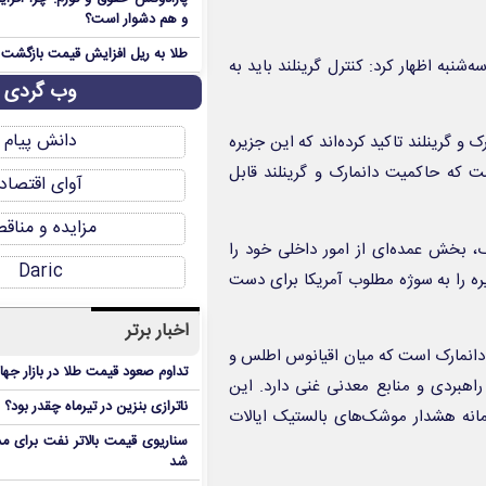
و هم دشوار است؟
طلا به ریل افزایش قیمت بازگشت
نبه اظهار کرد: کنترل گرینلند باید به
وب گردی
دانش پیام
 و گرینلند تاکید کرده‌اند که این جزیره
ت که حاکمیت دانمارک و گرینلند قابل
آوای اقتصاد
مزایده و مناق
رک، بخش عمده‌ای از امور داخلی خود را
Daric
یره را به سوژه مطلوب آمریکا برای دست
اخبار برتر
ی دانمارک است که میان اقیانوس اطلس و
تداوم صعود قیمت طلا در بازار جها
 راهبردی و منابع معدنی غنی دارد. این
ناترازی بنزین در تیرماه چقدر بود؟
امانه هشدار موشک‌های بالستیک ایالات
سناریوی قیمت بالاتر نفت برای مد
شد