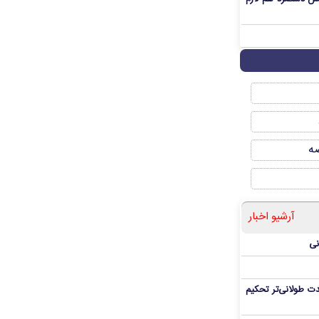
صه
آرشیو اخبار
نی
ت طولانی‌تر تحکیم