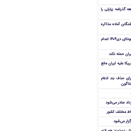
هم سفر اربعین/ اعتبار ۶ماهه گذرنامه زیارتی را
نگتن آماده مذاکره
«مهدی خانکی» از تروریست‌های کودتای دی۱۴۰۴ اعدام
یران حمله نکند
یکا علیه ایران مانع
برای حذف بند ادغام
نتاگون
رداد صادر می‌شود
اط مختلف کشور
گزار می‌شود
یش دستمزد هم لازم