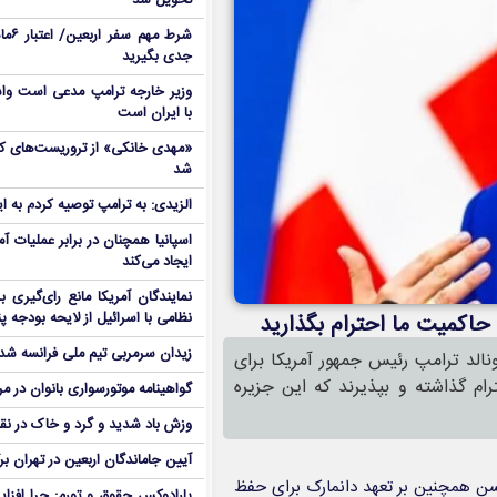
تحویل شد
شرط م
جدی بگیرید
وزیر خارجه ترامپ مدعی است واش
با ایران است
شد
الزیدی: به ترامپ توصیه کردم به ا
اسپانیا همچنان در برابر عملیات آمر
ایجاد می‌کند
نمایندگان آمریکا مانع رای‌گیری 
 حاکمیت ما احترام بگذارید
نظامی با اسرائیل از لایحه بودجه پ
زیدان سرمربی تیم ملی فرانسه شد
الد ترامپ رئیس جمهور آمریکا برای
ام گذاشته و بپذیرند که این جزیره
گواهینامه موتورسواری بانوان در م
وزش باد شدید و گرد و خاک در نق
آیین جاماندگان اربعین در تهران بر
یکسن همچنین بر تعهد دانمارک برای حفظ
پارادوکس حقوق و تورم: چرا افزا