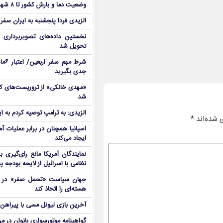
وضعیت دما و بارش کشور تا ۸ شهریور
الزیدی فردا پنجشنبه به ایران سفر
نخستین داده‌های تصویربرداری 
تحویل شد
شرط م
جدی بگیرید
شد
الزیدی: به ترامپ توصیه کردم به ا
 شده‌اند
*
اسپانیا همچنان در برابر عملیات آمر
ایجاد می‌کند
نمایندگان آمریکا مانع رای‌گیری 
نظامی با اسرائیل از لایحه بودجه پ
جهان سیاست «تحمل صفر» در برا
هسته‌ای را اتخاذ کند
آخرین بازی لیونل مسی با پیراهن آ
گواهینامه موتورسواری بانوان در م