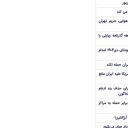
 می کند
هوایی حریم تهران
هم سفر اربعین/ اعتبار ۶ماهه گذرنامه زیارتی را
«مهدی خانکی» از تروریست‌های کودتای دی۱۴۰۴ اعدام
یران حمله نکند
یکا علیه ایران مانع
برای حذف بند ادغام
نتاگون
بر حمله به مراکز
رژانتین!
رداد صادر می‌شود