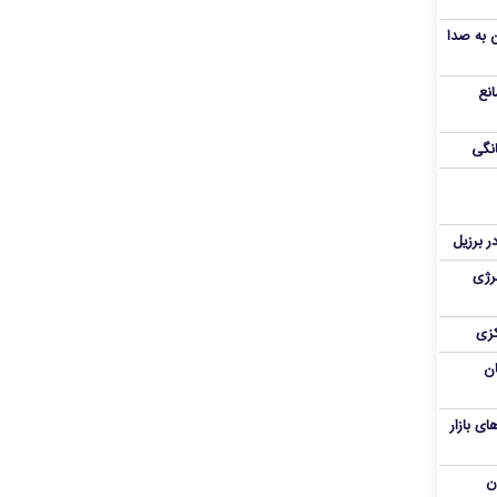
ن به صدا
نع
نگی
در برزیل
نرژی
کزی
ان
ای بازار
ن