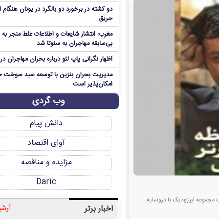
دو کشته در برخورد دو بالگرد در یونان هنگام 
حریق
مغرب: انتشار شایعات و اطلاعات غلط منجر به
بی‌سابقه مهاجران به سئوتا شد
اظهار نگرانی پاپ لئو درباره بحران مهاجران در 
مدیریت بحران بنزین با توسعه سبد سوخت خ
امکان‌پذیر است
وب گردی
دانش پیام
آوای اقتصاد
مزایده و مناقصه
Daric
ک مجموعه اپیزودیک با درونمایه
اخبار برتر
آرشی