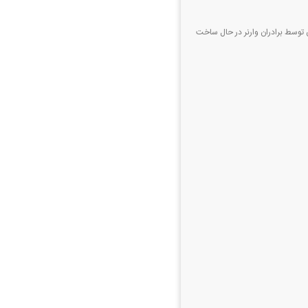
در این فیلم که بر اساس رمان میکی ۷ اثر ادوارد اشتون توسط برادران وارنر در حال ساخت