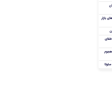
ان
ای بازار
ن
اطفای
 هجوم
سئوتا