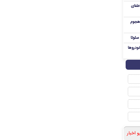
اطفای
 هجوم
سئوتا
ودروها
و اخبار