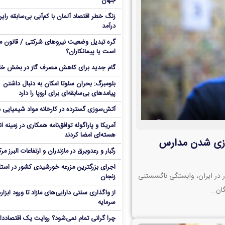
جهان
زنگ خطر اقتصاد آلمان با کم‌آبی بی‌سابقه رای
درآمد
گره تبدیل وضعیت نیروهای شرکتی / قانون ما
است یا پیمانکاران؟
گام جدید برای کاهش مصرف گاز در بخش خا
بلومبرگ: بحران سئوتا امکان به دنبال داشتن
پیامدهای بی‌سابقه‌ای برای اروپا را دارد
​​​​​​​آتش‌سوزی گسترده در کارخانه مواد شیمیایی 
آمریکا و پاراگوئه توافق‌نامه همکاری در زمینه ا
هسته‌ای امضا کردند
جازی شدن مدارس
رگبار و رعدوبرق در مازندران و ارتفاعات البرز مر
اجرای بزرگترین مزرعه خورشیدی کشور در است
ر در ایران، وابستگی ناگسستنی
زنجان
ان...
از واگذاری سنتی دارایی‌های مازاد تا ورود ابزاره
سرمایه
چرا گرانی تمام نمی‌شود؟ روایت یک اقتصاددا