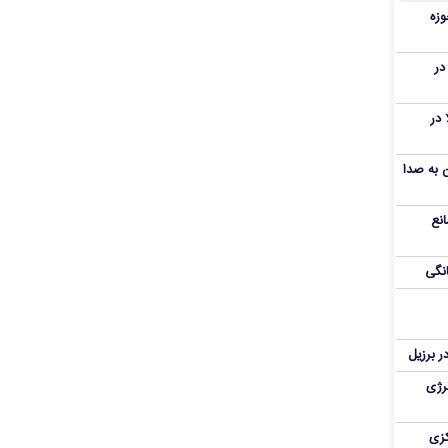
وزه
تالیا در
ا در
ن به صدا
نع
نگی
در برزیل
نرژی
کزی