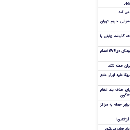
 می کند
هوایی حریم تهران
هم سفر اربعین/ اعتبار ۶ماهه گذرنامه زیارتی را
«مهدی خانکی» از تروریست‌های کودتای دی۱۴۰۴ اعدام
یران حمله نکند
یکا علیه ایران مانع
برای حذف بند ادغام
نتاگون
بر حمله به مراکز
رژانتین!
رداد صادر می‌شود