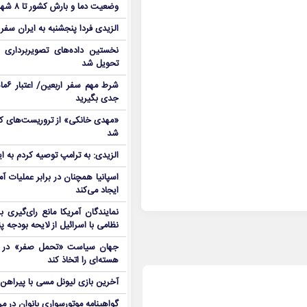
وضعیت دما و بارش کشور تا ۸ شهریور
الزیدی فردا پنجشنبه به ایران سفر
نخستین داده‌های تصویربرداری 
تحویل شد
شرط م
جدی بگیرید
شد
الزیدی: به ترامپ توصیه کردم به ا
اسپانیا همچنان در برابر عملیات آمر
ایجاد می‌کند
نمایندگان آمریکا مانع رای‌گیری 
نظامی با اسرائیل از لایحه بودجه پ
جهان سیاست «تحمل صفر» در برا
هسته‌ای را اتخاذ کند
آخرین بازی لیونل مسی با پیراهن آ
گواهینامه موتورسواری بانوان در م