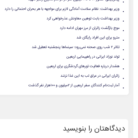
.
وزیر بهداشت: نظام سلامت آمادگی لازم برای مواجهه با هر بحران‌ احتمالی را دارد
.
وزیر بهداشت بابت توهین معاونش عذرخواهی کرد
.
موج بازگشت زائران از مرز مهران ادامه دارد
.
مترو برای این افراد رایگان شد
.
تئاتر ۲ شب روی صحنه نمی‌رود؛ سینماها پنجشنبه تعطیل شد
.
تولد نوزاد ایرانی در راهپیمایی اربعین
.
هشدار درباره فعالیت تورهای گردشگری برای اربعین
.
زائران ایرانی در عراق لب به این غذا نزنند
.
آمار ثبت‌نام کنندگان سفر اربعین از ۲میلیون و ۱۰۰هزار نفر گذشت
دیدگاهتان را بنویسید