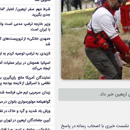
تحویل شد
شرط م
جدی بگیرید
وزیر خارجه ترامپ مدعی است واش
با ایران است
شد
الزیدی: به ترامپ توصیه کردم به ا
اسپانیا همچنان در برابر عملیات آمر
ایجاد می‌کند
نمایندگان آمریکا مانع رای‌گیری 
نظامی با اسرائیل از لایحه بودجه پ
زیدان سرمربی تیم ملی فرانسه شد
گواهینامه موتورسواری بانوان در م
وزش باد شدید و گرد و خاک در نق
آیین جاماندگان اربعین در تهران بر
ر نشست خبری با اصحاب رسانه در پاسخ
پارادوکس حقوق و تورم: چرا افزا