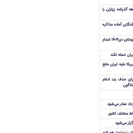
هم سفر اربعین/ اعتبار ۶ماهه گذرنامه زیارتی را
نگتن آماده مذاکره
«مهدی خانکی» از تروریست‌های کودتای دی۱۴۰۴ اعدام
یران حمله نکند
یکا علیه ایران مانع
برای حذف بند ادغام
نتاگون
رداد صادر می‌شود
اط مختلف کشور
گزار می‌شود
یش دستمزد هم لازم