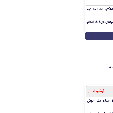
نگتن آماده مذاکره
«مهدی خانکی» از تروریست‌های کودتای دی۱۴۰۴ اعدام
صه
آرشیو اخبار
بمب شبانه پرسپولیس؛ خرید ۲ ستاره ملی پوش