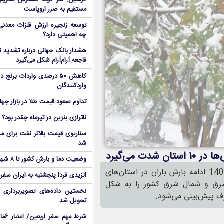
کرملین: هر گونه گسترش تحریم‌
مستقیم به ضرر اروپاست
توسعه زنجیره ارزش فلزات معدنی 
چه اهمیتی دارد؟
هشدار بانک جهانی درباره تشدید تن
فاجعه آرام‌آرام شکل می‌گیرد
کاهش ۵۰ درصدی واردات برنج
واردکنندگان
تداوم صعود قیمت طلا در بازار جها
ناترازی بنزین در تیرماه چقدر بود؟
سناریوی قیمت بالاتر نفت برای مد
شد
ت می‌گیرد
وضعیت دما و بارش کشور تا ۸ شهریور
بر اساس گزارش سازمان هواشناسی امروز شنبه هشتم مهرماه 1403 ادامه بارش باران در استان‌های
الزیدی فردا پنجشنبه به ایران سفر
 شرق و شمال شرق کشور را به شکل
نخستین داده‌های تصویربرداری 
برف پیش‌بینی می‌شود.
تحویل شد
شرط م