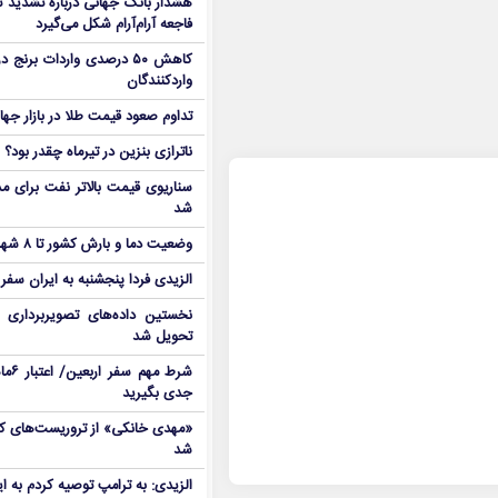
هشدار بانک جهانی درباره تشدید تن
فاجعه آرام‌آرام شکل می‌گیرد
کاهش ۵۰ درصدی واردات برنج
واردکنندگان
تداوم صعود قیمت طلا در بازار جها
ناترازی بنزین در تیرماه چقدر بود؟
سناریوی قیمت بالاتر نفت برای مد
شد
وضعیت دما و بارش کشور تا ۸ شهریور
الزیدی فردا پنجشنبه به ایران سفر
نخستین داده‌های تصویربرداری 
تحویل شد
شرط م
جدی بگیرید
شد
الزیدی: به ترامپ توصیه کردم به ا