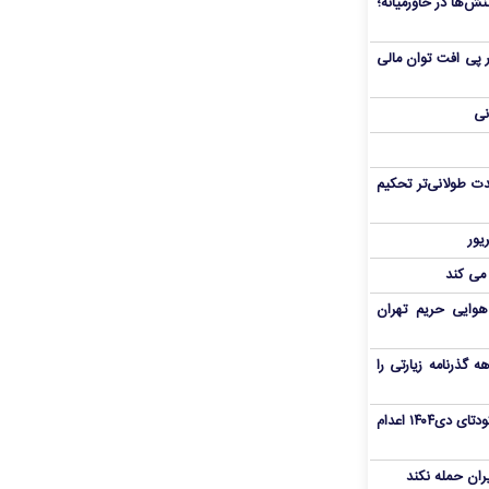
ش‌ها در خاورمیانه؛
 در پی افت توان مالی
نی
ت طولانی‌تر تحکیم
 می کند
هوایی حریم تهران
هم سفر اربعین/ اعتبار ۶ماهه گذرنامه زیارتی را
«مهدی خانکی» از تروریست‌های کودتای دی۱۴۰۴ اعدام
یران حمله نکند