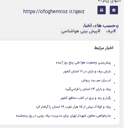
انتهای پیام/+
https://ofoghemroz.ir/qavz
برچسب های اخبار
#برف
#پیش بینی هواشناسی
اخبار مرتبط
.
پیش‌بینی وضعیت هوا طی پنج روز آینده
.
بارش برف و باران در ۲۱ استان کشور
.
ایــران سپــید پـوش
.
برف و باران ۲۴ استان را فرامی‌گیرد
.
رگبار و رعد و برق در اغلب مناطق کشور
.
برف و کولاک بیش از ۱۵ هزار نفردر ۲۶ استان را گرفتار کرد
.
عذرخواهی معاون شهردار تهران برای مدیریت برف روبی در روز پنجشنبه