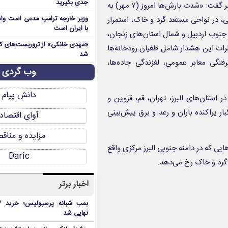
جدی بگیرید
; کارشناس سازمان هواشناسی کشور با اعلام این خبر گفت: «شدت بارش‌ها امروز (۷ مهر) به
ی، در نواحی مستعد گرد و خاک، استمرار
وزیر خارجه ترامپ مدعی است واش
با ایران است
و جنوب اردبیل و شمال استان‌های زنجان،
طرات این هشدار شامل طغیان رودخانه‌ها
شد
فتگی معابر عمومی، لغزندگی جاده‌ها،
وب گردی
دانش پیام
ی‌آنلاین، کبری رفیعی افزود: «روز یکشنبه (۸ مهر) در استان‌های البرز، تهران، قم، قزوین و
پراکنده باران و رعد و برق پیش‌بینی
آوای اقتصاد
مزایده و مناق
هایی که در دامنه جنوبی البرز مرکزی واقع
Daric
گرد و خاک رخ می‌دهد.
اخبار برتر
نهایی شد