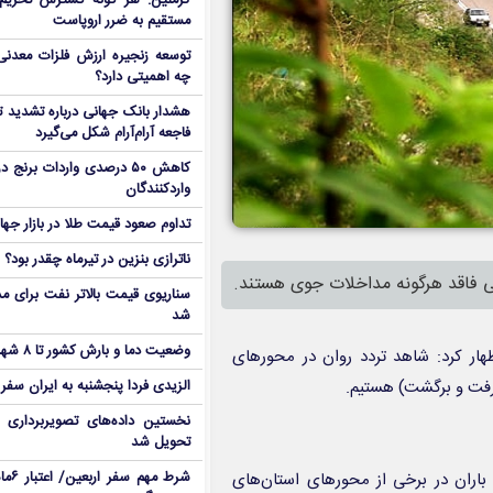
کرملین: هر گونه گسترش تحریم‌
مستقیم به ضرر اروپاست
توسعه زنجیره ارزش فلزات معدنی 
چه اهمیتی دارد؟
هشدار بانک جهانی درباره تشدید تن
فاجعه آرام‌آرام شکل می‌گیرد
کاهش ۵۰ درصدی واردات برنج
واردکنندگان
تداوم صعود قیمت طلا در بازار جها
ناترازی بنزین در تیرماه چقدر بود؟
ی فاقد هرگونه مداخلات جوی هستند.
سناریوی قیمت بالاتر نفت برای مد
شد
وضعیت دما و بارش کشور تا ۸ شهریور
ار کرد: شاهد تردد روان در محور‌های
 (رفت و برگشت) هستیم.
الزیدی فردا پنجشنبه به ایران سفر
نخستین داده‌های تصویربرداری 
تحویل شد
شرط م
باران در برخی از محور‌های استان‌های