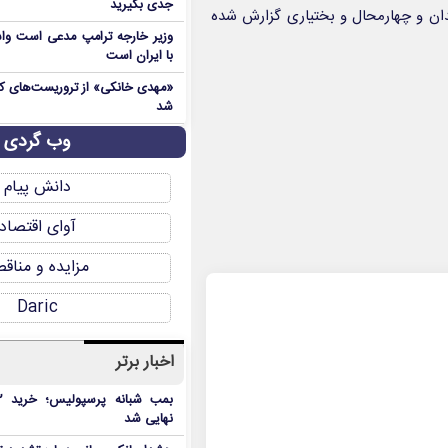
جدی بگیرید
ان و چهارمحال و بختیاری گزارش شده
وزیر خارجه ترامپ مدعی است واش
با ایران است
شد
وب گردی
دانش پیام
آوای اقتصاد
مزایده و مناق
Daric
اخبار برتر
نهایی شد