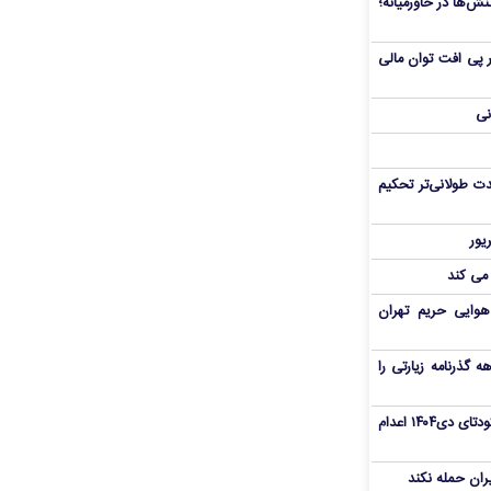
ش‌ها در خاورمیانه؛
 در پی افت توان مالی
نی
ت طولانی‌تر تحکیم
 می کند
هوایی حریم تهران
هم سفر اربعین/ اعتبار ۶ماهه گذرنامه زیارتی را
«مهدی خانکی» از تروریست‌های کودتای دی۱۴۰۴ اعدام
یران حمله نکند