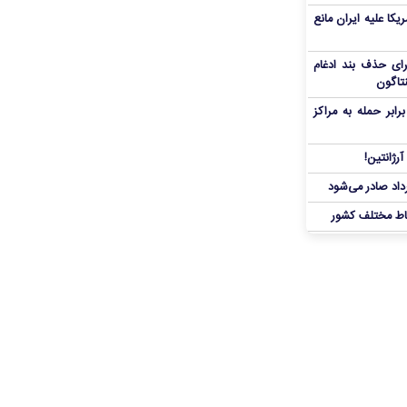
یکا علیه ایران مانع
برای حذف بند ادغام
نتاگون
بر حمله به مراکز
رژانتین!
رداد صادر می‌شود
اط مختلف کشور