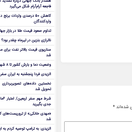
هشدار بانک جهانی درباره تشدید تن
فاجعه آرام‌آرام شکل می‌گیرد
کاهش ۵۰ درصدی واردات برنج
واردکنندگان
تداوم صعود قیمت طلا در بازار جها
ناترازی بنزین در تیرماه چقدر بود؟
سناریوی قیمت بالاتر نفت برای مد
شد
وضعیت دما و بارش کشور تا ۸ شهریور
الزیدی فردا پنجشنبه به ایران سفر
نخستین داده‌های تصویربرداری 
تحویل شد
شرط م
جدی بگیرید
 شده‌اند
*
شد
الزیدی: به ترامپ توصیه کردم به ا