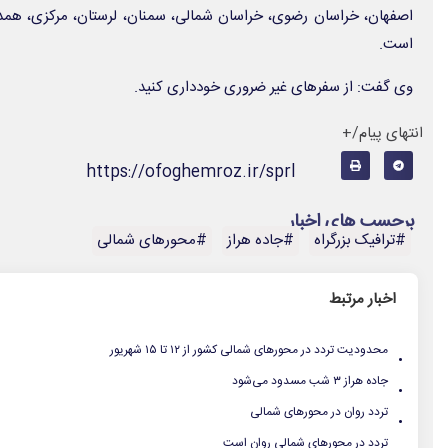
اصفهان، خراسان رضوی، خراسان شمالی، سمنان، لرستان، مرکزی، همد
است.
وی گفت: از سفر‌های غیر ضروری خودداری کنید.
انتهای پیام/+
https://ofoghemroz.ir/sprl
برچسب های اخبار
#ترافیک بزرگراه
#جاده هراز
#محورهای شمالی
اخبار مرتبط
.
محدودیت تردد در محورهای شمالی کشور از ۱۲ تا ۱۵ شهریور
.
جاده هراز ۳ شب مسدود می‌شود
.
تردد روان در محورهای شمالی
.
تردد در محورهای شمالی روان است