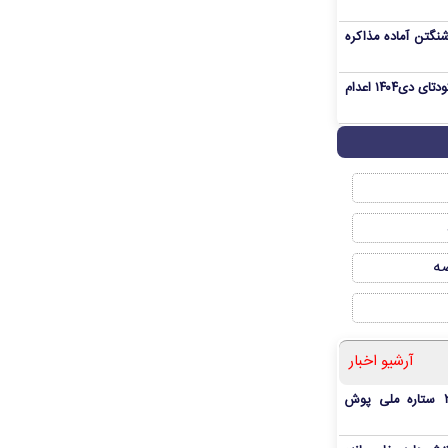
نگتن آماده مذاکره
«مهدی خانکی» از تروریست‌های کودتای دی۱۴۰۴ اعدام
صه
آرشیو اخبار
بمب شبانه پرسپولیس؛ خرید ۲ ستاره ملی پوش