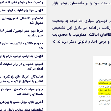
وضعیت دما و بارش کشور تا ۸ شهریور
یمات خود را بر «
انحصاری بودن بازار
الزیدی فردا پنجشنبه به ایران سفر
نخستین داده‌های تصویربرداری 
ار خودروی سواری «با توجه به وضعیت
تحویل شد
قابت در ادامه نیز دلایل این تشخیص
شرط م
قاضای انباشته
،
ممنوعیت یا محدودیت
جدی بگیرید
و برخی احکام قانونی دیگر می‌داند که
شد
الزیدی: به ترامپ توصیه کردم به ا
اسپانیا همچنان در برابر عملیات آمر
ایجاد می‌کند
نمایندگان آمریکا مانع رای‌گیری 
نظامی با اسرائیل از لایحه بودجه پ
جهان سیاست «تحمل صفر» در برا
هسته‌ای را اتخاذ کند
آخرین بازی لیونل مسی با پیراهن آ
گواهینامه موتورسواری بانوان در م