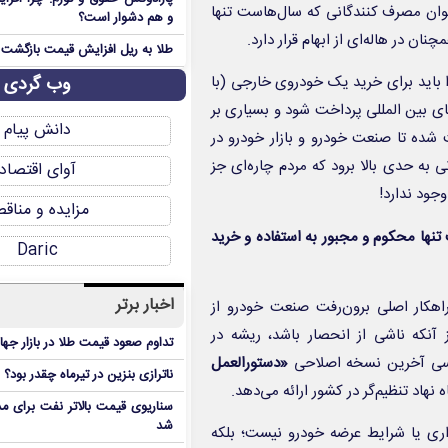
نوان مصرف کنندگانی که سال‌هاست تنها
و هم دشوار است؟
 در هاله‌ای از ابهام قرار دارد.
طلا به ریل افزایش قیمت بازگشت
وب گردی
 باید برای خرید یک خودروی خارجی (با
های بین المللی پرداخت شود و بسیاری بر
دانش پیام
 شده تا صنعت خودرو و بازار خودرو در
 به حدی بالا برود که مردم چاره‌ای جز
آوای اقتصاد
جود ندارد!
مزایده و مناق
نها محکوم و مجبور به استفاده و خرید
Daric
اخبار برتر
اهکار اصلی برون‌رفت صنعت خودرو از
نکه ناشی از انحصار باشد، ریشه در
تداوم صعود قیمت طلا در بازار جها
رسی آخرین نسخه اصلاحی
«
دستورالعمل
ناترازی بنزین در تیرماه چقدر بود؟
هاد تنظیم‌گر در کشور ارائه می‌دهد.
سناریوی قیمت بالاتر نفت برای مد
شد
اری یا شرایط عرضه خودرو نیست؛ بلکه