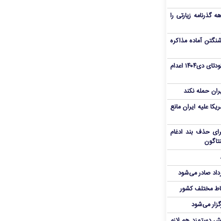
هم سفر اربعین/ اعتبار ۶ماهه گذرنامه زیارتی را
نگتن آماده مذاکره
«مهدی خانکی» از تروریست‌های کودتای دی۱۴۰۴ اعدام
یران حمله نکند
یکا علیه ایران مانع
برای حذف بند ادغام
نتاگون
رداد صادر می‌شود
اط مختلف کشور
گزار می‌شود
یش دستمزد هم لازم