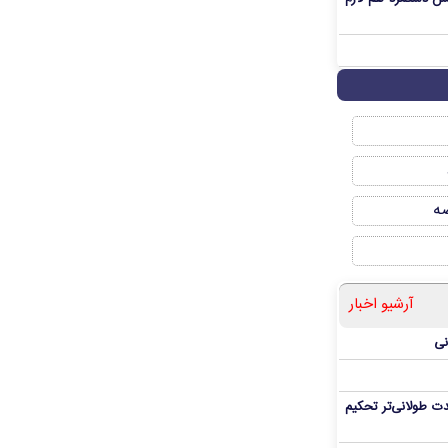
صه
آرشیو اخبار
نی
ت طولانی‌تر تحکیم