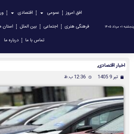
افق امروز
عمومی
اقتصادی
ور
فرهنگی هنری
اجتماعی
بین الملل
استان ه
پنجشنبه ۰۱ مرداد ۱۴۰۵
تماس با ما
درباره ما
اخبار اقتصادی
,
تیر 9 1405
12:36 ب.ظ