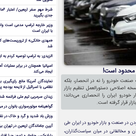
تحویل شد
شرط م
جدی بگیرید
وزیر خارجه ترامپ مدعی است واش
با ایران است
شد
الزیدی: به ترامپ توصیه کردم به ا
اسپانیا همچنان در برابر عملیات آمر
م محدود است!
ایجاد می‌کند
صنعت خودرو را نه در انحصار، بلکه
نمایندگان آمریکا مانع رای‌گیری 
خه اصلاحی دستورالعمل تنظیم بازار
نظامی با اسرائیل از لایحه بودجه پ
ودرو ایران را انحصاری می‌داند؛
زیدان سرمربی تیم ملی فرانسه شد
زار قرار گرفته است.
گواهینامه موتورسواری بانوان در م
وزش باد شدید و گرد و خاک در نق
دن در صنعت و بازار خودرو در ایران طی
آیین جاماندگان اربعین در تهران بر
 و مخالفانی در میان سیاست‌گذاران،
پارادوکس حقوق و تورم: چرا افزا