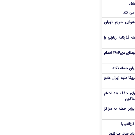
 می کند
هوایی حریم تهران
هم سفر اربعین/ اعتبار ۶ماهه گذرنامه زیارتی را
«مهدی خانکی» از تروریست‌های کودتای دی۱۴۰۴ اعدام
یران حمله نکند
یکا علیه ایران مانع
برای حذف بند ادغام
نتاگون
بر حمله به مراکز
رژانتین!
رداد صادر می‌شود