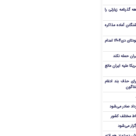
هم سفر اربعین/ اعتبار ۶ماهه گذرنامه زیارتی را
نگتن آماده مذاکره
«مهدی خانکی» از تروریست‌های کودتای دی۱۴۰۴ اعدام
یران حمله نکند
یکا علیه ایران مانع
برای حذف بند ادغام
نتاگون
رداد صادر می‌شود
اط مختلف کشور
گزار می‌شود
یش دستمزد هم لازم