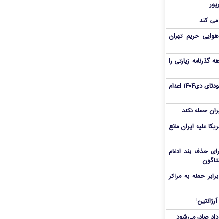
 می کند
هوایی حریم تهران
هم سفر اربعین/ اعتبار ۶ماهه گذرنامه زیارتی را
«مهدی خانکی» از تروریست‌های کودتای دی۱۴۰۴ اعدام
یران حمله نکند
یکا علیه ایران مانع
برای حذف بند ادغام
نتاگون
بر حمله به مراکز
رژانتین!
رداد صادر می‌شود