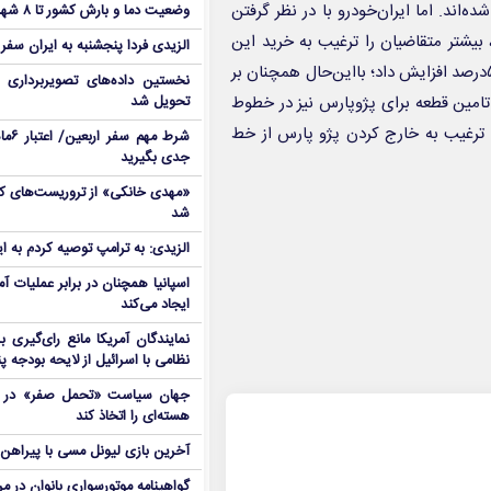
ند. اما ایران‌خودرو با در نظر گرفتن
وضعیت دما و بارش کشور تا ۸ شهریور
یون تومان سورن پلاس، بیشتر متقاضیان را ترغیب به خرید این
الزیدی فردا پنجشنبه به ایران سفر
محصول کرده است.ایران‌خودرو اواخر سال گذشته قیمت پژوپارس را ۵۰درصد افزایش داد؛ بااین‌حال همچنان بر
نخستین داده‌های تصویربرداری 
امین قطعه برای پژوپارس نیز در خطوط
تحویل شد
ا ترغیب به خارج کردن پژو پارس از خط
شرط م
جدی بگیرید
شد
الزیدی: به ترامپ توصیه کردم به ا
اسپانیا همچنان در برابر عملیات آمر
ایجاد می‌کند
نمایندگان آمریکا مانع رای‌گیری 
نظامی با اسرائیل از لایحه بودجه پ
جهان سیاست «تحمل صفر» در برا
هسته‌ای را اتخاذ کند
آخرین بازی لیونل مسی با پیراهن آ
گواهینامه موتورسواری بانوان در م