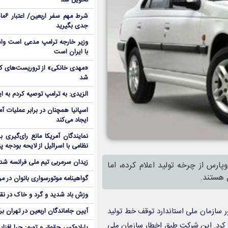
تحویل شد
شرط م
جدی بگیرید
وزیر خارجه ترامپ مدعی است واش
با ایران است
شد
الزیدی: به ترامپ توصیه کردم به ا
اسپانیا همچنان در برابر عملیات آمر
ایجاد می‌کند
نمایندگان آمریکا مانع رای‌گیری 
نظامی با اسرائیل از لایحه بودجه پ
زیدان سرمربی تیم ملی فرانسه شد
ماه را زمان حذف پژوپارس از چرخه تولید اعلام کرده، اما
 هستند.
گواهینامه موتورسواری بانوان در م
وزش باد شدید و گرد و خاک در نق
ر سازمان ملی استاندارد توقف خط تولید
آیین جاماندگان اربعین در تهران بر
 کرد. این شرکت طبق اخطار سازمان ملی
پارادوکس حقوق و تورم: چرا افزا