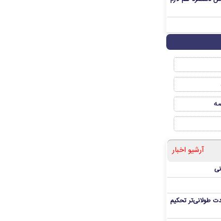
صه
آرشیو اخبار
نی
ت طولانی‌تر تحکیم