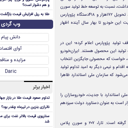
و هم دشوار است؟
هد داشت، نسبت به توسعه خط تولید سورن
پلاس برنامه‌ریزی کرده بود.اما سازمان ملی استاندارد با توجه به تعهد تحویل ۱۷۲هزار و ۴۱۸دستگاه پژوپارس
طلا به ریل افزایش قیمت بازگشت
 این خودرو تا بهار سال آینده اظهار
وب گردی
دانش پیام
ف تولید پژوپارس اعلام کرده؛ این در
آوای اقتصاد
ه تولید این محصول هستند. ایران‌خودرو
رچه، خواست که محصولی جایگزین انتخاب
مزایده و مناق
 اقدام و نیمی دیگر به امید تداوم تولید
Daric
‌شود که سازمان ملی استاندارد ظاهرا
اخبار برتر
ی استاندارد با جدیت، خودروسازان را
تداوم صعود قیمت طلا در بازار جها
رار است به عنوان دستاورد دولت سیزدهم
ناترازی بنزین در تیرماه چقدر بود؟
سناریوی قیمت بالاتر نفت برای مد
شد
اما شرکت تولیدکننده، سه خودروی جایگزین در این زمینه در نظر گرفته است. تارا، ۲۰۷ و سورن پلاس