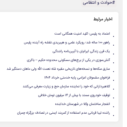
#حوادث و انتظامی
اخبار مرتبط
.
اعتماد به پلیس؛ کلید امنیت همگانی است
.
راهور ۱۰۰ ساله شد؛ رویکرد علمی و هیبریدی نقشه راه آینده پلیس
.
یک قرن زندگی ایرانیان با آیین‌نامه رانندگی
.
آتش‌سوزی در یکی از برج‌های مسکونی محدوده حکیم – باکری
.
سارق سکه‌ها و نسخه‌های تاریخی مقبره شاه نعمت الله ولی ماهان دستگیر شد
.
فراخوان مشمولان اعزامی پایه خدمتی خرداد ۱۴۰۴
.
کلاهبردارانی که خود را نماینده سازمان حج و زیارت معرفی می‌کنند
.
توقیف خودروی سمند با بیش از ۱۴ میلیون تومان خلافی
.
انفجار ساختمان وکلا در شهرستان خدابنده
.
راننده تیبا قربانی عدم استفاده از کمربند ایمنی در تصادف بزرگراه چمران