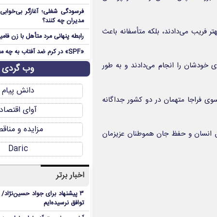
فرسودگی شغلی؛ آغازگر بی‌خوابی 
مدیران چه کنند؟
هتر فریب می‌دادند، بلکه متأسفانه باعث
رابطه پنهانی مرد متأهل با زن فامی
«SPF» در کرم ضد آفتاب به چه معناست؟
 خودشان را انجام می‌دادند و به طور
وب گردی
دانش پیام
ی فراجا متهمان در دو کشور جداگانه
آوای اقتصاد
مزایده و مناق
اچاق انسان و حفظ جان هموطنان عزیزمان
Daric
اخبار برتر
۳ پیشنهاد برای جواد حسین‌نژاد/ م
توافق نرسیده‌ایم