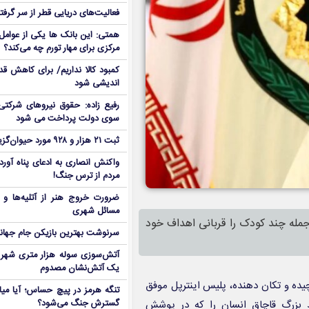
فعالیت‌های دریایی قطر از سر گرفت
همتی: این بانک ها یکی از عوامل 
مرکزی برای مهار تورم چه می‌کند؟
کمبود کالا نداریم/ برای کاهش قد
اندیشی شود
رفیع زاده: حقوق نیروهای شرکتی
سوی دولت پرداخت می شود
ثبت ۲۱ هزار و ۹۲۸ مورد حیوان‌گزیدگی در گلستان
واکنش انصاری به ادعای پناه آور
مردم از ترس جنگ!
ضرورت خروج هنر از آتلیه‌ها و 
مسائل شهری
استرداد سرکرده باند قاچاق انسان که ۱۴ نفر از جمله چند کودک را قربانی اهداف خود
سرنوشت بهترین بازیکن جام جه
آتش‌سوزی سوله هزار متری شهر 
یک آتش‌نشان مصدوم
ده و تکان دهنده، پلیس اینترپل موفق
تنگه هرمز در پیچ حساس؛ آیا میا
گسترش جنگ می‌شود؟
 بزرگ قاچاق انسان را که در پوشش