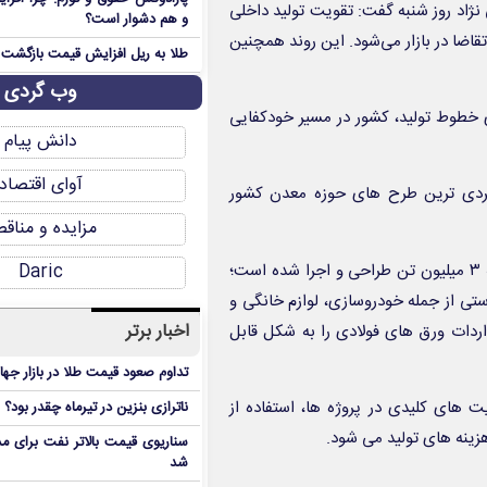
نژاد روز شنبه گفت: تقویت تولید داخلی
و هم دشوار است؟
قاضا در بازار می‌شود. این روند همچنین
طلا به ریل افزایش قیمت بازگشت
وب گردی
وری خطوط تولید، کشور در مسیر خودکفایی
دانش پیام
آوای اقتصاد
هبردی ترین طرح های حوزه معدن کشور
مزایده و مناق
سمیعی نژاد افزود: به طور مثال یکی از پروژه ها با ظرفیت تولید سالانه ۳ میلیون تن طراحی و اجرا شده است؛
Daric
تی از جمله خودروسازی، لوازم خانگی و
اخبار برتر
اردات ورق های فولادی را به شکل قابل
تداوم صعود قیمت طلا در بازار جها
یت های کلیدی در پروژه ها، استفاده از
ناترازی بنزین در تیرماه چقدر بود؟
ینه های تولید می شود.
سناریوی قیمت بالاتر نفت برای مد
شد