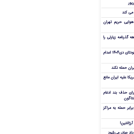
 می کند
هوایی حریم تهران
هم سفر اربعین/ اعتبار ۶ماهه گذرنامه زیارتی را
«مهدی خانکی» از تروریست‌های کودتای دی۱۴۰۴ اعدام
یران حمله نکند
یکا علیه ایران مانع
برای حذف بند ادغام
نتاگون
بر حمله به مراکز
رژانتین!
رداد صادر می‌شود