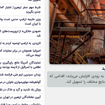
تحویل شد
شرط م
جدی بگیرید
وزیر خارجه ترامپ مدعی است واش
با ایران است
شد
الزیدی: به ترامپ توصیه کردم به ا
اسپانیا همچنان در برابر عملیات آمر
ایجاد می‌کند
نمایندگان آمریکا مانع رای‌گیری 
نظامی با اسرائیل از لایحه بودجه پ
د
زیدان سرمربی تیم ملی فرانسه شد
ه‌ زودی افزایش می‌یابد؛ اقدامی که
صنایع مختلف را تسهیل کند.
گواهینامه موتورسواری بانوان در م
وزش باد شدید و گرد و خاک در نق
آیین جاماندگان اربعین در تهران بر
پارادوکس حقوق و تورم: چرا افزا