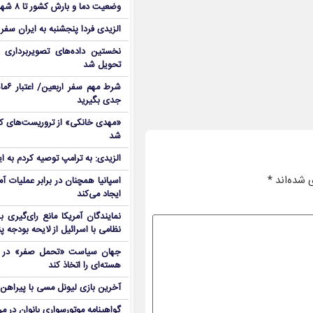
وضعیت دما و بارش کشور تا ۸ شهریور
الزیدی فردا پنجشنبه به ایران سفر
نخستین داده‌های تصویربرداری 
تحویل شد
شرط م
جدی بگیرید
شد
الزیدی: به ترامپ توصیه کردم به ا
 شده‌اند
*
اسپانیا همچنان در برابر عملیات آمر
ایجاد می‌کند
نمایندگان آمریکا مانع رای‌گیری 
نظامی با اسرائیل از لایحه بودجه پ
جهان سیاست «تحمل صفر» در برا
هسته‌ای را اتخاذ کند
آخرین بازی لیونل مسی با پیراهن آ
گواهینامه موتورسواری بانوان در م