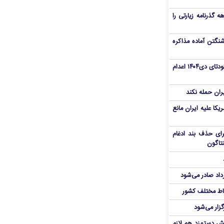
هم سفر اربعین/ اعتبار ۶ماهه گذرنامه زیارتی را
نگتن آماده مذاکره
«مهدی خانکی» از تروریست‌های کودتای دی۱۴۰۴ اعدام
یران حمله نکند
یکا علیه ایران مانع
برای حذف بند ادغام
نتاگون
رداد صادر می‌شود
اط مختلف کشور
گزار می‌شود
یش دستمزد هم لازم