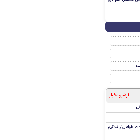
صه
آرشیو اخبار
نی
ت طولانی‌تر تحکیم