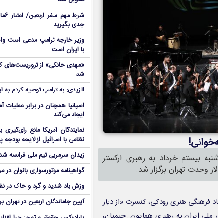
تحویل شد
شرط م
جدی بگیرید
وزیر خارجه ترامپ مدعی است واش
با ایران است
شد
الزیدی: به ترامپ توصیه کردم به ا
اسپانیا همچنان در برابر عملیات آمر
ایجاد می‌کند
نمایندگان آمریکا مانع رای‌گیری 
نظامی با اسرائیل از لایحه بودجه پ
‌خوانی!
زیدان سرمربی تیم ملی فرانسه شد
نبه بیستم خرداد به رهبری ارکستر
ار وحدت تهران برگزار شد.
گواهینامه موتورسواری بانوان در م
وزش باد شدید و گرد و خاک در نق
یاد فرهنگی هنری رودکی، کنسرت «از دیار
آیین جاماندگان اربعین در تهران بر
ی ملی ایران به رهبری همایون رحیمیان،
پارادوکس حقوق و تورم: چرا افزا