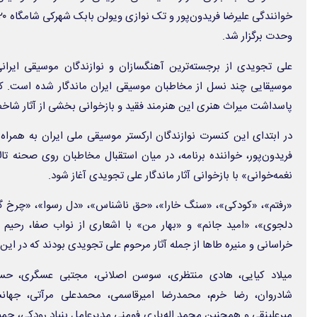
وحدت برگزار شد.
علی تجویدی از برجسته‌ترین آهنگسازان و نوازندگان موسیقی ایرانی 
موسیقایی چند نسل از مخاطبان موسیقی ایران ماندگار شده است. کنس
پاسداشت میراث هنری این هنرمند فقید و بازخوانی بخشی از آثار شاخص
در ابتدای این کنسرت نوازندگان ارکستر موسیقی ملی ایران به همراه 
فریدون‌پور، خواننده برنامه، در میان استقبال مخاطبان روی صحنه تا
نغمه‌خوانی» با بازخوانی آثار ماندگار علی تجویدی آغاز شود.
«رفتم»، «کودکی»، «سنگ خارا»، «حق ناشناس»، «دل رسوا»، «چرخ گ
دلجوی»، «امید جانم» و «بهار من» با اشعاری از نواب صفا، رحیم 
خراسانی و منیره طاها از جمله آثار مرحوم علی تجویدی بودند که در این
میلاد کیایی، هادی منتظری، سوسن اصلانی، مجتبی عسگری، حسین
شادروان، رضا خرم، محمدرضا امیرقاسمی، محمدعلی مرآتی، جهانشا
میرعلینقی و همچنین محمد اله‌یاری فومنی مدیرعامل بنیاد رودکی، ح