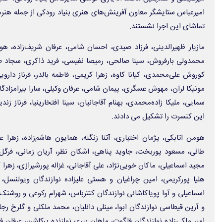
امیرعباس ستایشگر معاون آفرینش‌های هنری بنیاد رودکی از جمله هنرمن
تماشای این اجرا نشستند.
مازیار ظهیرالدینی، فرزاد صیدی، احسان شامی، عرفان شریف‌زاده، هوم
محمدولی بارفروش، سینا صالحی، رمیصا نفیسی، فرید ذاکری، سجاد صال
کوروش علی‌محمدی، کیانا کاوه، زهرا کریمی، فاطمه بالدر، فرناز دارو
مونیکا لران، مهوش عسگری، پیمان شامی، عرفان وکیلی، سارا بیرامزادگان
سمایی، ملیکا زاده‌محمدی، بهنام آقاجانیان، سینا افتخارینیا، فرناز زند
این کنسرت را تشکیل می دادند.
هومن اتابکی، پژمان اختیاری، آتنا زنگنه، همایون هاشم‌زاده، زهرا عب
طائی، مسعود پوربخت، جاوید پناهی، اشکان نظر، آریان زمانی، فرگل 
مجید اسماعیلی، ماکان خویی‌نژاد، علی آقاجانی، غزاله پورشیرازی، زهرا کت
هلیا پورکریمی، امین چراغیان و هستی علیزاده نوازندگان ویولنسل
اسماعیلی و آوا پویاکاشانی نوازندگان کنترباس، شهرام رکوعی و روشنک 
و آرین قیطاسی نوازندگان ابوا، مینلی دانلیان، محمد ملکلی و گلرخ رج
امیر ملکی‌زاده نوازندگان فاگوت، ماهان ببری نوازنده پرکاشن، عرفان فر