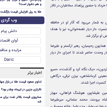
و هم دشوار است؟
خوانندگی علیرضا فریدون‌پور و تک نوازی ویولن بابک شهرکی شامگاه ۲۰ خرداد با حضور پرتعداد مخاطبان در تالار
طلا به ریل افزایش قیمت بازگشت
وب گردی
به شمار می‌رود که آثار او در حافظه
رت «از دیار نغمه‌خوانی» نیز با هدف
دانش پیام
 او برگزار شد.
آوای اقتصاد
همایون رحیمیان، رهبر ارکستر و علیرضا
مزایده و مناق
لار وحدت حاضر شدند تا اجرای «از دیار
Daric
ردون»، «یک نگاه کرد و گذشت»، «سرو
اخبار برتر
معینی کرمانشاهی، بیژن ترقی، درگاهی
تداوم صعود قیمت طلا در بازار جها
 کنسرت اجرا شدند.
ناترازی بنزین در تیرماه چقدر بود؟
 علیشاپور، هوشنگ فراهانی، مهیار
سناریوی قیمت بالاتر نفت برای مد
ه برومند، محمد سلمانی، میرعلیرضا
شد
میدرضا نوربخش مدیرعامل خانه موسیقی،