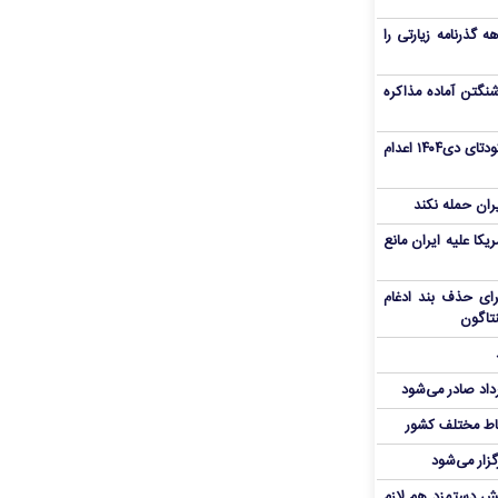
هم سفر اربعین/ اعتبار ۶ماهه گذرنامه زیارتی را
نگتن آماده مذاکره
«مهدی خانکی» از تروریست‌های کودتای دی۱۴۰۴ اعدام
یران حمله نکند
یکا علیه ایران مانع
برای حذف بند ادغام
نتاگون
رداد صادر می‌شود
اط مختلف کشور
گزار می‌شود
یش دستمزد هم لازم