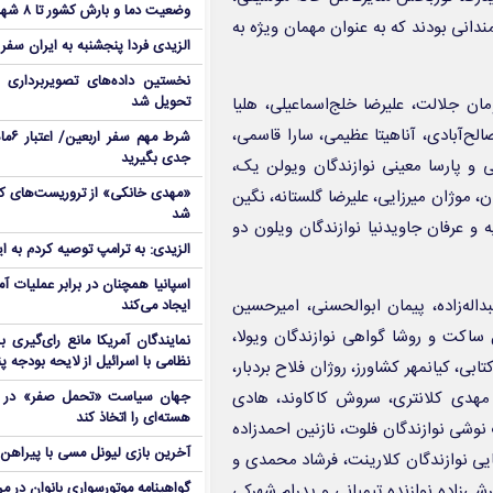
وضعیت دما و بارش کشور تا ۸ شهریور
دانی بودند که به عنوان مهمان ویژه به
الزیدی فردا پنجشنبه به ایران سفر
نخستین داده‌های تصویربرداری 
تحویل شد
ان جلالت، علیرضا خلج‌اسماعیلی، هلیا
ح‌آبادی، آناهیتا عظیمی، سارا قاسمی،
شرط م
جدی بگیرید
یی و پارسا معینی نوازندگان ویولن یک،
، موژان میرزایی، علیرضا گلستانه، نگین
شد
یه و عرفان جاویدنیا نوازندگان ویلون دو
الزیدی: به ترامپ توصیه کردم به ا
اسپانیا همچنان در برابر عملیات آمر
داله‌زاده، پیمان ابوالحسنی، امیرحسین
ایجاد می‌کند
ساکت و روشا گواهی نوازندگان ویولا،
نمایندگان آمریکا مانع رای‌گیری 
نظامی با اسرائیل از لایحه بودجه پ
ابی، کیانمهر کشاورز، روژان فلاح بردبار،
، مهدی کلانتری، سروش کاکاوند، هادی
جهان سیاست «تحمل صفر» در برا
هسته‌ای را اتخاذ کند
نوشی نوازندگان فلوت، نازنین احمدزاده
آخرین بازی لیونل مسی با پیراهن آ
ایی نوازندگان کلارینت، فرشاد محمدی و
شی‌زاده نوازنده تیمپانی و پدرام شهرکی
گواهینامه موتورسواری بانوان در م