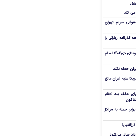
 می کند
هوایی حریم تهران
هم سفر اربعین/ اعتبار ۶ماهه گذرنامه زیارتی را
«مهدی خانکی» از تروریست‌های کودتای دی۱۴۰۴ اعدام
یران حمله نکند
یکا علیه ایران مانع
برای حذف بند ادغام
نتاگون
بر حمله به مراکز
رژانتین!
رداد صادر می‌شود