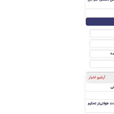
صه
آرشیو اخبار
نی
ت طولانی‌تر تحکیم