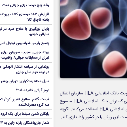
رشد پنج درصد بهای جهانی نفت
افزایش ۱۵۳ درصدی کشف پرو
یافته قاچاق کالا
پایان زورگیری با سلاح سرد در ته
سارقان خودرو
پاسخ رئیس فدراسیون فوتبال اسپانی
بهانه جویی عجیب سوریان برای ج
ایران از مسابقات جهانی/ واقعیت 
رونمایی از سیاهه انتشار آلودگی 
در نیمه دوم سال جاری
سیل مخاطره تکراری؛ تهران چقدر 
ترمز گرانی کشیده شد؟
با بیان اینکه تقویت بانک اطلاعاتی HLA سازمان انتقال
قیمت گندم صنایع تغییر کرد/ تخ
خون یک امر ضروری است، اظهار کرد: استفاده از روش‌های قدیمی برای گسترش بانک اطلاعاتی HLA منسوخ
سه گروه مصرف‌کننده
شده و کشورها از روش NGS که یک روش ژنتیکی است برای بانک‌های اطلاعاتی HLA استفاده می‌کنند. اگرچه
رایگان شدن سینما برای یک گروه
شمار جان‌باختگان زلزله ژاپن به ۱۳ نفر رسید