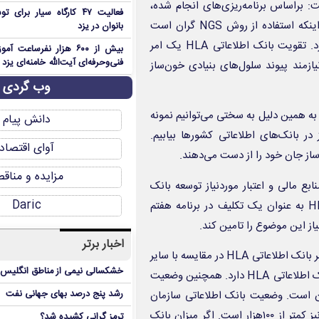
 یک روش گران است، گفت: براساس برنامه‌ریزی‌های انجام شده،
فعالیت ۴۷ کارگاه سیار بر
۱۰هزار تست با روش NGS در سال جاری انجام می‌شود. با توجه به اینکه استفاده از روش NGS گران است
بانوان در یزد
سازمان انتقال خون به حمایت همه‌جانبه دولت در این مسیر نیاز دارد. تقویت بانک اطلاعاتی HLA یک امر
بیش از ۶۰۰ هزار نفرساعت
فنی‌وحرفه‌ای آیت‌الله خامنه‌ای یزد 
نکنیم، بیماری که نیازمند پیوند سلول‌های بنیادی خون‌ساز
وب گردی
 به همین دلیل به سختی می‌توانیم نمونه
دانش پیام
در بانک‌های اطلاعاتی کشورها بیابیم.
آوای اقتصاد
ساز جان خود را از دست می‌دهند.
مزایده و مناق
ع مالی و اعتبار موردنیاز توسعه بانک
Daric
اطلاعاتی HLA بیان کرد: با توجه به اینکه توسعه بانک اطلاعاتی HLA به عنوان یک تکلیف در برنامه هفتم
یاز این موضوع را تامین کند.
اخبار برتر
وی درباره وضعیت بانک اطلاعاتی HLA در کشور گفت: متاسفانه از منظر بانک اطلاعاتی HLA در مقایسه با سایر
خشکسالی نیمی از مناطق انگلیس ر
کشورها عقب هستیم. کشور ترکیه مدعی است که حدود یک میلیون بانک اطلاعاتی HLA دارد. همچنین وضعیت
رشد پنج درصد بهای جهانی نفت
آلمان و ایالات‌متحده به ترتیب ۱۳ میلیون و ۲۳ میلیون است. وضعیت بانک اطلاعاتی سازمان
انتقال خون ایران نیز حدود ۴۰ هزار و وضعیت بانک اطلاعاتی کشور نیز کمتر از ۱۰۰هزار است. اگر میزان بانک
ترمز گرانی کشیده شد؟