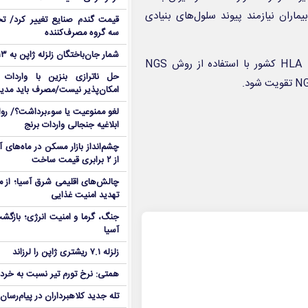
 میلیون باشد، پاسخگوی ۷۵ تا ۸۰ درصدی بیماران نیازمند پیوند سلول‌های بنیادی
قیمت گندم صنایع تغییر کرد/ تخ
سه گروه مصرف‌کننده
شمار جان‌باختگان زلزله ژاپن به ۱۳ نفر رسید
مدیرعامل سازمان انتقال خون توضیح داد: متاسفانه، بانک اطلاعاتی HLA کشور با استفاده از روش NGS
حل ناترازی بنزین با واردات
امکان‌پذیر نیست/مصرف باید مدی
لغو ممنوعیت یا سوءبرداشت؟/ روا
ابلاغیه جنجالی واردات برنج
چشم‌انداز بازار مسکن در ماه‌های
از ۲ برابری قیمت ساخت
چالش‌های اقلیمی شرق آسیا؛ از مو
تهدید امنیت غذایی
جنگ، گرما و امنیت انرژی؛ بازگش
آسیا
زلزله ۷.۱ ریشتری ژاپن را لرزاند
همتی: نرخ تورم تیر نسبت به خردا
تله جدید کلاهبرداران در پیام‌رسان