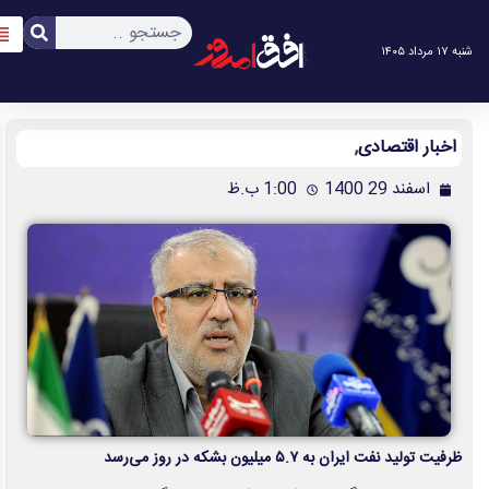
آخرین اخبار
آرشیو اخبار
یزد، استان پیشرو در دیپلماسی اربعین
از مدیریت مشارکتی تا اجرای پروژه‌های راهبردی؛ نقشه راه یزد برای عبور از
بحران آب
نقشه راه رسانه‌ای یزد در پیچ‌ و خم تحول؛ از رونمایی‌های زیرساختی تا تکریمِ
«صدای جامعه»
روشنایی شب مهر ماه به پخش می‌رسد
بدرقه روزنامه‌نگار قدیمی با حضور شخصیت‌های سیاسی و فرهنگی
۷ توصیه برای آغاز نویسندگی
حمله سایبری گسترده به بورس آمریکا
رانندگان انگلیسی به سرقت سوخت روی آوردند!