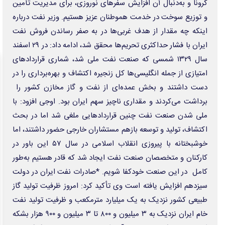
مزایده و مناقصه
Daric
اخبار برتر
آرشیو اخبار
حمله سایبری گسترده به بورس آمریکا
رانندگان انگلیسی به سرقت سوخت روی آوردند!
دلارزدایی چینی‌ها با خرید تاریخی طلا
چرا قبوض برق برخی مشترکان افزایش چند برابری داشت؟
دسترسی فقط دو سکوی معاملات خودرو به استعلام‌ها تبعیض‌آمیز است
همتی: اظهارات وزیر خزانه‌داری آمریکا با مواضع قبلی وی متناقض است
تبادل‌نظر اعضای بریکس درباره نوآوری‌ها در حوزه خدمات آماری
کاهش آب رودخانه‌های آلمان، ۲۷ شهر ایتالیا در وضعیت هشدار گرما
بیش از ۱۷۰۰ مرگ بر اثر سریع‌ترین شیوع ابولا در جهان