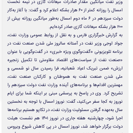
دلارزدایی چینی‌ها با خرید تاریخی طلا
خبرنگاران؛ روایتگران حماسه و پاسداران حقیقت
اروپا در محاصره گرما و خشکسالی
کشف بقایای اجساد ۵ کوهنورد در ارتفاعات نپال
مورینیو هرگز نباید از رئال مادرید جدا می‌شد
۲۷ درصد کودکان بدسرپرست مراکز بهزیستی فرزندان طلاق هستند
دلایل پارگی رگ خونی در چشم؛ چه موقع باید به پزشک مراجعه کنیم؟
انتصاب نخستین نماینده ایران در انجمن جهانی حقوق پزشکی
استانبول میزبان سوپرجام اسپانیا شد
سرمربی جوانان: من مقصر حذف هندبال ایران از آسیا بودم/ در رده پایه توقع
مقام نداشته باشیم
وب گردی
دانش پیام
آوای اقتصاد