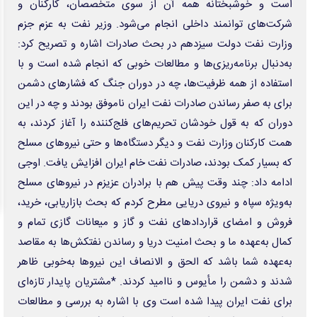
زنگ خطر اقتصاد آلمان با کم‌آبی بی‌سابقه راین به صدا درآمد
گره تبدیل وضعیت نیروهای شرکتی / قانون مانع است یا پیمانکاران؟
گام جدید برای کاهش مصرف گاز در بخش خانگی
بلومبرگ: بحران سئوتا امکان به دنبال داشتن پیامدهای بی‌سابقه‌ای برای اروپا را
دارد
​​​​​​​آتش‌سوزی گسترده در کارخانه مواد شیمیایی در برزیل
آمریکا و پاراگوئه توافق‌نامه همکاری در زمینه انرژی هسته‌ای امضا کردند
رگبار و رعدوبرق در مازندران و ارتفاعات البرز مرکزی
اجرای بزرگترین مزرعه خورشیدی کشور در استان زنجان
از واگذاری سنتی دارایی‌های مازاد تا ورود ابزارهای بازار سرمایه