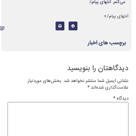
https://ofoghemroz.ir/htqp