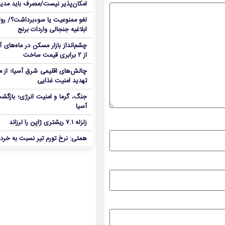
امکان‌پذیر نیست/مصرف باید مدی
لغو ممنوعیت یا سوءبرداشت؟/ روا
ابلاغیه جنجالی واردات برنج
چشم‌انداز بازار مسکن در ماه‌های
از ۲ برابری قیمت ساخت
چالش‌های اقلیمی شرق آسیا؛ از مو
تهدید امنیت غذایی
جنگ، گرما و امنیت انرژی؛ بازگش
آسیا
زلزله ۷.۱ ریشتری ژاپن را لرزاند
همتی: نرخ تورم تیر نسبت به خردا