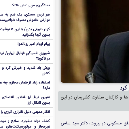
دستگیری مربی‌نمای هتاک
هر قرص مسکن، یک قدم به سمت
عوارض خاموش مصرف طولانی‌مد
کولر طبیعی بدن
بدون گرما بگذرانید
پیام ابهام آمیز رونالدو!
شهریورِ نفس‌گیرِ فوتبال ایران/ ت
در ناگویا؟
وزش باد شدید و خیزش گرد و خ
کشور
استفاده زیاد از فضای مجازی چه ع
 کرد
دارد؟
ها و کارکنان سفارت کشورمان در این
تعیین نرخ ارز فعالان اقتصاد
بدون انتقال ارز
افکار عمومی دلیل ناترازی انرژی را 
کشف مواد منفجره، سلاح و مهم
اطق مسکونی در بیروت، دکتر سید عباس
غیرمجاز و موتورسیکلت‌های سن