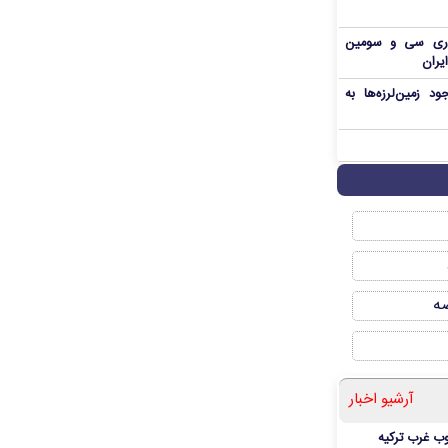
اری سی و سومین
یران
د زمین‌لرزه‌ها به
صه
آرشیو اخبار
ب غرب ترکیه