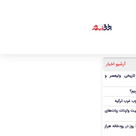
آرشیو اخبار
 تاریخی ولیعصر و
یم؟
ب غرب ترکیه
یت واردات ربات‌های
پیکر پدر و پسر غرق‌شده پس از ۶ روز در رودخانه هراز