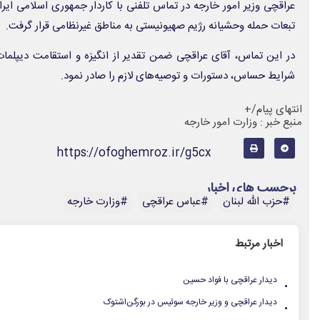
عراقچی وزیر امور خارجه در تماس تلفنی با کاردار جمهوری اسلامی ای
تبعات حمله وحشیانه رژیم صهیونیستی به مناطق غیرنظامی قرار گرفت.
در این تماس، آقای عراقچی ضمن تقدیر از انگیزه و استقامت دیپلمات
شرایط حساس، دستورات و توصیه‌های لازم را صادر نمود.
انتهای پیام/+
منبع خبر : وزارت امور خارجه
https://ofoghemroz.ir/g5cx
برچسب های اخبار
#حزب الله لبنان
#عباس عراقچی
#وزارت خارجه
اخبار مرتبط
.
دیدار عراقچی با فواد حسین
.
دیدار عراقچی و وزیر خارجه سوئیس در بورگن‌اشتوک