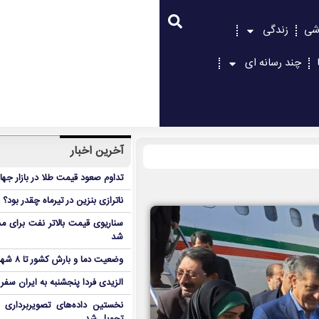
شی
زندگی
چند رسانه ای
آخرین اخبار
تداوم صعود قیمت طلا در بازار جها
ناترازی بنزین در تیرماه چقدر بود؟
سناریوی قیمت بالاتر نفت برای مد
شد
وضعیت دما و بارش کشور تا ۸ شهریور
الزیدی فردا پنجشنبه به ایران سفر
نخستین داده‌های تصویربرداری 