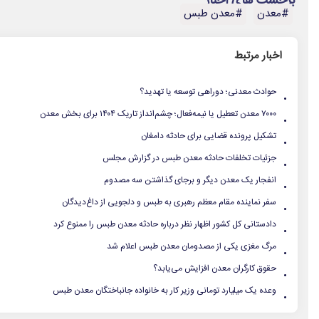
برچسب های اخبار
#معدن
#معدن طبس
اخبار مرتبط
.
حوادث معدنی؛ دوراهی توسعه یا تهدید؟
.
۷۰۰۰ معدن تعطیل یا نیمه‌فعال؛ چشم‌انداز تاریک ۱۴۰۴ برای بخش معدن
.
تشکیل پرونده قضایی برای حادثه دامغان‌
.
جزئیات تخلفات حادثه معدن طبس در گزارش مجلس
.
انفجار یک معدن دیگر و برجای گذاشتن سه مصدوم
.
سفر نماینده مقام معظم رهبری به طبس و دلجویی از داغ‌دیدگان
.
دادستانی کل کشور اظهار نظر درباره حادثه معدن طبس را ممنوع کرد
.
مرگ مغزی یکی از مصدومان معدن طبس اعلام شد
.
حقوق کارگران معدن افزایش می‌یابد؟
.
وعده یک میلیارد تومانی وزیر کار به خانواده جانباختگان معدن طبس