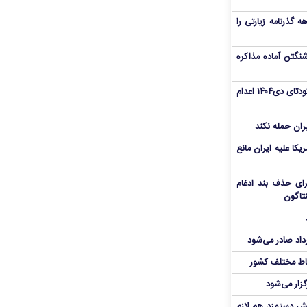
هم سفر اربعین/ اعتبار ۶ماهه گذرنامه زیارتی را
نگتن آماده مذاکره
«مهدی خانکی» از تروریست‌های کودتای دی۱۴۰۴ اعدام
یران حمله نکند
یکا علیه ایران مانع
برای حذف بند ادغام
نتاگون
رداد صادر می‌شود
اط مختلف کشور
گزار می‌شود
یش دستمزد هم لازم