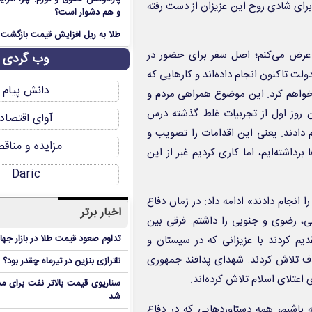
ای شادی روح این عزیزان از دست رفته
و هم دشوار است؟
طلا به ریل افزایش قیمت بازگشت
عرض می‌کنم؛ اصل سفر برای حضور در
وب گردی
 تاکنون انجام داده‌اند و کارهایی که
دانش پیام
 خواهم کرد. این موضوع همراهی مردم و
روز اول از تجربیات غلط گذشته درس
آوای اقتصاد
م دادند. یعنی این اقدامات را تصویب و
مزایده و مناق
رداشته‌ایم، اما کاری کردیم غیر از این
Daric
 انجام دادند» ادامه داد: در زمان دفاع
اخبار برتر
، رضوی و جنوبی را داشتم. فرقی بین
تداوم صعود قیمت طلا در بازار جها
یم کردند با عزیزانی که در سیستان و
دف تلاش کردند. شهدای پدافند جمهوری
ناترازی بنزین در تیرماه چقدر بود؟
عتلای اسلام تلاش کرده‌اند.
سناریوی قیمت بالاتر نفت برای مد
شد
باشیم، همه دستاوردهایی که در دفاع