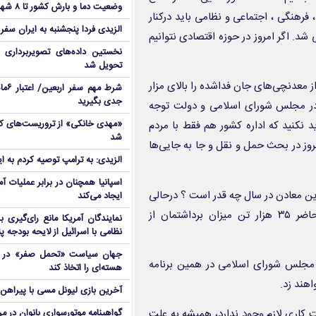
وضعیت دما و بارش کشور تا ۸ شهریور
رهنگی ، اجتماعی و نظامی باید درکنار
الزیدی فردا پنجشنبه به ایران سفر
د. اگر امروز در حوزه اقتصادی نتوانیم
نخستین داده‌های تصویربرداری 
تحویل شد
 معدنچی‌های جان فداشده را بالای مزار
شرط م
جدی بگیرید
 در مجلس شورای اسلامی و دولت توجه
ید نکنید که اداره کشور هم فقط با مردم
شد
روز در بحث حمل و نقل و جا به جایی‌ها
الزیدی: به ترامپ توصیه کردم به ا
اسپانیا همچنان در برابر عملیات آمر
این معادن در سال چه قدر است ؟ درحالی
ایجاد می‌کند
که باید سالی چند میلیون تن برداشت داشته باشیم اما در حال حاضر ۳۵ هزار تن میزان برداشتمان از
نمایندگان آمریکا مانع رای‌گیری 
نظامی با اسرائیل از لایحه بودجه پ
جهان سیاست «تحمل صفر» در برا
 مجلس شورای اسلامی در همین برنامه
هسته‌ای را اتخاذ کند
هند زد.
آخرین بازی لیونل مسی با پیراهن آ
نیت کاری لازم وجود ندارد، همیشه به علت
گواهینامه موتورسواری بانوان در م