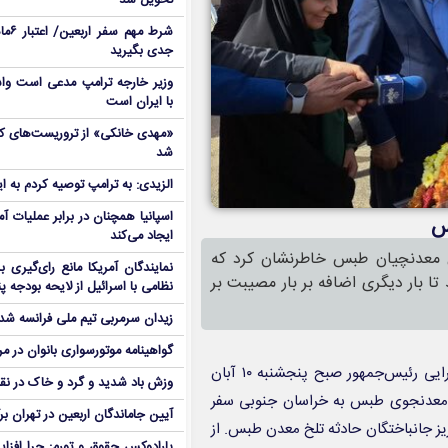
تحویل شد
شرط م
جدی بگیرید
وزیر خارجه ترامپ مدعی است واش
با ایران است
شد
الزیدی: به ترامپ توصیه کردم به ا
اسپانیا همچنان در برابر عملیات آمر
س
ایجاد می‌کند
 معدنچیان طبس خاطرنشان کرد که
نمایندگان آمریکا مانع رای‌گیری 
 بار دیگری اضافه بر بار مصیبت بر
نظامی با اسرائیل از لایحه بودجه پ
زیدان سرمربی تیم ملی فرانسه شد
گواهینامه موتورسواری بانوان در م
محمدباقر قالیباف که همراه با قائم‌پناه معاون اجرایی رئیس‌جمهور صبح پنجشنبه ۱۰ آبان
وزش باد شدید و گرد و خاک در نق
دن معدنجوی طبس به خراسان جنوبی سفر
آیین جاماندگان اربعین در تهران بر
یز جانباختگان حادثه تلخ معدن طبس. از
پارادوکس حقوق و تورم: چرا افزا