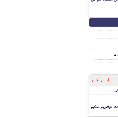
صه
آرشیو اخبار
نی
ت طولانی‌تر تحکیم