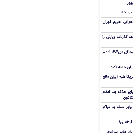
 می کند
هوایی حریم تهران
هم سفر اربعین/ اعتبار ۶ماهه گذرنامه زیارتی را
«مهدی خانکی» از تروریست‌های کودتای دی۱۴۰۴ اعدام
یران حمله نکند
یکا علیه ایران مانع
برای حذف بند ادغام
نتاگون
بر حمله به مراکز
رژانتین!
رداد صادر می‌شود