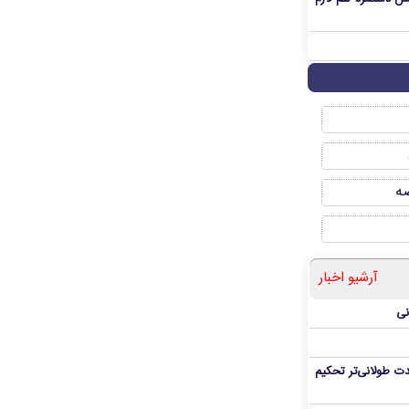
صه
آرشیو اخبار
نی
ت طولانی‌تر تحکیم