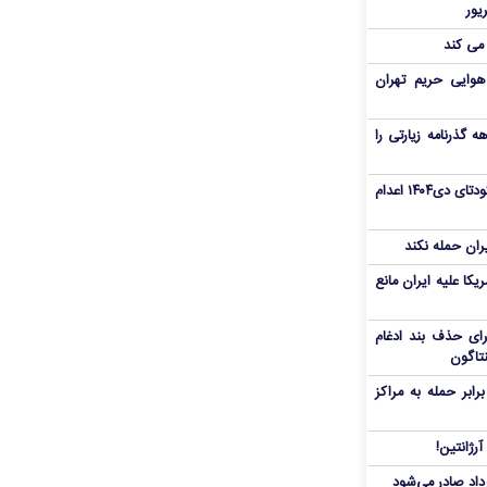
 می کند
هوایی حریم تهران
هم سفر اربعین/ اعتبار ۶ماهه گذرنامه زیارتی را
«مهدی خانکی» از تروریست‌های کودتای دی۱۴۰۴ اعدام
یران حمله نکند
یکا علیه ایران مانع
برای حذف بند ادغام
نتاگون
بر حمله به مراکز
رژانتین!
رداد صادر می‌شود