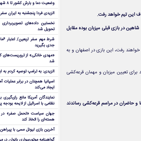
وضعیت دما و بارش کشور تا ۸ شهریور
الزیدی فردا پنجشنبه به ایران سفر
اف این تیم خواهد رفت.
نخستین داده‌های تصویربرداری 
اهین در بازی قبلی میزبان بوده مقابل
تحویل شد
شرط م
جدی بگیرید
واهند رفت، این بازی در اصفهان و به
شد
الزیدی: به ترامپ توصیه کردم به ا
د برای تعیین میزبان و مهمان قرعه‌کشی
اسپانیا همچنان در برابر عملیات آمر
ایجاد می‌کند
نمایندگان آمریکا مانع رای‌گیری 
دگان باشگاه‌ها و حاضران در مراسم قرعه‌کشی رساندند
نظامی با اسرائیل از لایحه بودجه پ
جهان سیاست «تحمل صفر» در برا
هسته‌ای را اتخاذ کند
آخرین بازی لیونل مسی با پیراهن آ
گواهینامه موتورسواری بانوان در م