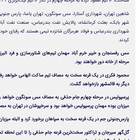
شناخت، ۱۶ تیم صعود کرده به مرحله چهارم در کنار ۱۶ تیم لیگ‌برتری ۳۲ حاضر در این مرحله را تشکیل می‌دهند.
شاهین تهران، شهرداری آستارا، مس سونگون، تهران یاسا، پارس جنوبی
شهر بابک، بعثت کرمانشاه، پالایش نفت بندرعباس، صنعت نفت آباد
شهرداری بندرعباس و فولاد هرمزگان شانزده تیمی هستند که رقبای خود
کردند.
مس رفسنجان و خیبر خرم آباد مهمان تیم‌های شناورسازی و فرد البرز 
مرحله از خانه دور خواهند بود.
محمود فکری در یک قرعه سخت به مصاف تیم ساکت الهامی خواهد رفت و
دیگر به قائمشهر بازخواهد گشت.
پرسپولیس در مرحله چهارم جام حذفی به مصاف مس سونگون خواهد رفت
میزبان بوده مهمان پرسپولیس خواهد بود و سرخپوشان در تهران به م
پارس‌جنونی جم در یک قرعه سخت به سپاهان برخورد کرد و البته میزبان
گل‌گهر سیرجان و تراکتور سخت‌ترین قرعه جام حذفی را تا این لحظه تجر