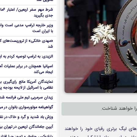
تحویل شد
شرط م
جدی بگیرید
وزیر خارجه ترامپ مدعی است واش
با ایران است
شد
الزیدی: به ترامپ توصیه کردم به ا
اسپانیا همچنان در برابر عملیات آمر
ایجاد می‌کند
نمایندگان آمریکا مانع رای‌گیری 
نظامی با اسرائیل از لایحه بودجه پ
زیدان سرمربی تیم ملی فرانسه شد
گواهینامه موتورسواری بانوان در م
را خواهند شناخت.
وزش باد شدید و گرد و خاک در نق
آیین جاماندگان اربعین در تهران بر
‌های لیگ برتری رقبای خود را خواهند
پارادوکس حقوق و تورم: چرا افزا