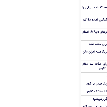
هم سفر اربعین/ اعتبار ۶ماهه گذرنامه زیارتی را
نگتن آماده مذاکره
«مهدی خانکی» از تروریست‌های کودتای دی۱۴۰۴ اعدام
یران حمله نکند
یکا علیه ایران مانع
برای حذف بند ادغام
نتاگون
رداد صادر می‌شود
اط مختلف کشور
گزار می‌شود
یش دستمزد هم لازم