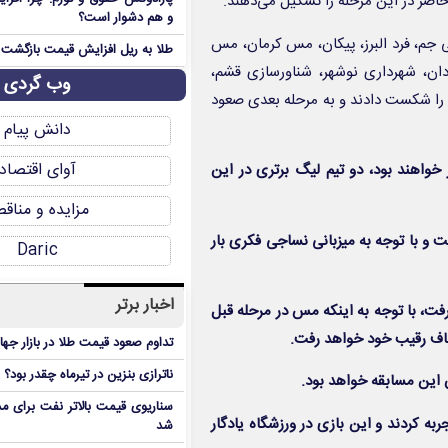
و هم دشوار است؟
 جم، فرد البرز، پیکان، مس کرمان، مس
طلا به ریل افزایش قیمت بازگشت
ان، شهرداری نوشهر، شناورسازی قشم،
وب گردی
 را شکست دادند و به مرحله بعدی صعود
دانش پیام
آوای اقتصاد
خواهند بود، دو تیم لیگ برتری در این
مزایده و مناق
 با توجه به میزبانی نساجی فکری بار
Daric
اخبار برتر
، با توجه به اینکه مس در مرحله قبل
صاف رقیب خود خواهد رفت.
تداوم صعود قیمت طلا در بازار جها
ناترازی بنزین در تیرماه چقدر بود؟
 این مسابقه خواهد بود.
سناریوی قیمت بالاتر نفت برای مد
به کردند و این بازی در ورزشگاه یادگار
شد