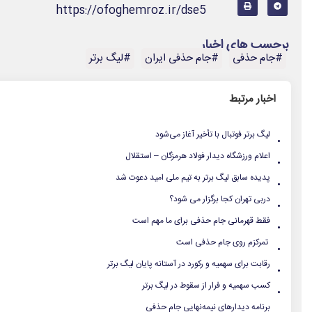
https://ofoghemroz.ir/dse5
برچسب های اخبار
#جام حذفی
#جام حذفی ایران
#لیگ برتر
اخبار مرتبط
.
لیگ برتر فوتبال با تأخیر آغاز می‌شود
.
اعلام ورزشگاه دیدار فولاد هرمزگان – استقلال
.
پدیده سابق لیگ برتر به تیم ملی امید دعوت شد
.
دربی تهران کجا برگزار می شود؟
.
فقط قهرمانی جام حذفی برای ما مهم است
.
تمرکزم روی جام حذفی است
.
رقابت برای سهمیه و رکورد در آستانه پایان لیگ برتر
.
کسب سهمیه و فرار از سقوط در لیگ برتر
.
برنامه دیدارهای نیمه‌نهایی جام حذفی