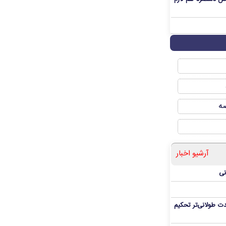
صه
آرشیو اخبار
نی
ت طولانی‌تر تحکیم