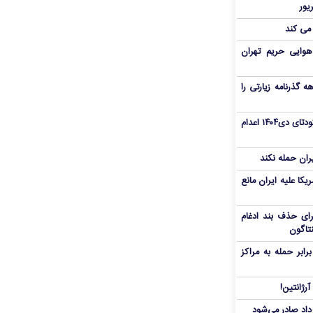
 می کند
هوایی حریم تهران
هم سفر اربعین/ اعتبار ۶ماهه گذرنامه زیارتی را
«مهدی خانکی» از تروریست‌های کودتای دی۱۴۰۴ اعدام
یران حمله نکند
یکا علیه ایران مانع
برای حذف بند ادغام
نتاگون
بر حمله به مراکز
رژانتین!
رداد صادر می‌شود