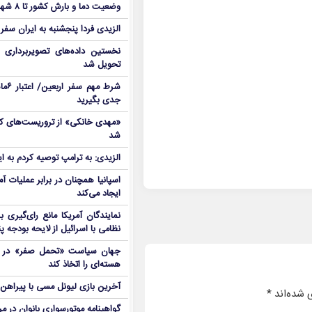
وضعیت دما و بارش کشور تا ۸ شهریور
الزیدی فردا پنجشنبه به ایران سفر
نخستین داده‌های تصویربرداری 
تحویل شد
شرط م
جدی بگیرید
شد
الزیدی: به ترامپ توصیه کردم به ا
اسپانیا همچنان در برابر عملیات آمر
ایجاد می‌کند
نمایندگان آمریکا مانع رای‌گیری 
نظامی با اسرائیل از لایحه بودجه پ
جهان سیاست «تحمل صفر» در برا
هسته‌ای را اتخاذ کند
آخرین بازی لیونل مسی با پیراهن آ
 شده‌اند
*
گواهینامه موتورسواری بانوان در م