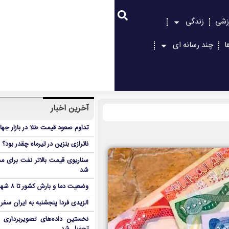
زشی
زندگی
ا
چند رسانه ای
آخرین اخبار
تداوم صعود قیمت طلا در بازار جها
ناترازی بنزین در تیرماه چقدر بود؟
سناریوی قیمت بالاتر نفت برای مد
شد
وضعیت دما و بارش کشور تا ۸ شهریور
الزیدی فردا پنجشنبه به ایران سفر
نخستین داده‌های تصویربرداری 