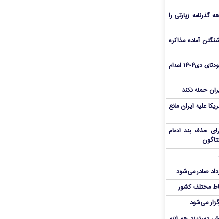
هم سفر اربعین/ اعتبار ۶ماهه گذرنامه زیارتی را
نگتن آماده مذاکره
«مهدی خانکی» از تروریست‌های کودتای دی۱۴۰۴ اعدام
یران حمله نکند
یکا علیه ایران مانع
برای حذف بند ادغام
نتاگون
رداد صادر می‌شود
اط مختلف کشور
گزار می‌شود
یش دستمزد هم لازم