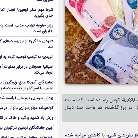
تحویل شد
شرط م
جدی بگیرید
وزیر خارجه ترامپ مدعی است واش
با ایران است
شد
الزیدی: به ترامپ توصیه کردم به ا
اسپانیا همچنان در برابر عملیات آمر
ایجاد می‌کند
نمایندگان آمریکا مانع رای‌گیری 
نظامی با اسرائیل از لایحه بودجه پ
زیدان سرمربی تیم ملی فرانسه شد
قیمت صد دینار عراق در تاریخ سه‌شنبه 15 آبان 1403، در بازار به 4,530 تومان رسیده است که نسبت
کاهش نشان می‌دهد. در روز گذشته، هر واحد صد دینار
گواهینامه موتورسواری بانوان در م
وزش باد شدید و گرد و خاک در نق
آیین جاماندگان اربعین در تهران بر
زاد به رغم افزایش‌های قبلی، با کاهش مواجه شده
پارادوکس حقوق و تورم: چرا افزا