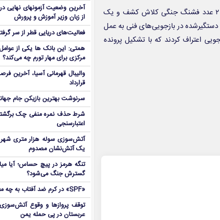
آخرین وضعیت آزمونهای نهایی در
وی افزود: در بازرسی از محل وقوع جرم و مخفیگاه متهمان ۱۹ پوکه و ۲ عدد فشنگ جنگی کلاش کشف و یک‌
از زبان وزیر آموزش و پرورش
. متهمان دستگیرشده در بازجویی‌های فنی به‌ عمل
فعالیت‌های دریایی قطر از سر گرفت
مجویی اعتراف کردند که با تشکیل پرونده
همتی: این بانک ها یکی از عوامل 
مرکزی برای مهار تورم چه می‌کند؟
والیبال قهرمانی آسیا، آخرین فرصت
قرارداد
سرنوشت بهترین بازیکن جام جه
شرط حذف نمره منفی چک برگشتی
اعتبارسنجی
آتش‌سوزی سوله هزار متری شهر 
یک آتش‌نشان مصدوم
تنگه هرمز در پیچ حساس؛ آیا میا
گسترش جنگ می‌شود؟
«SPF» در کرم ضد آفتاب به چه معناست؟
توقف پروازها و وقوع آتش‌سوزی
عربستان در پی حمله یمن