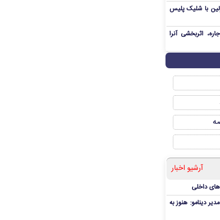
رلین با شلیک پلیس
ره، اثربخشی آنرا
صه
آرشیو اخبار
‌های داخلی
دیر دینامو: هنوز به