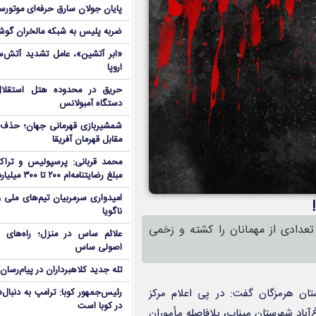
پایان جولان سارق حرفه‌ای موتورس
ضربه پلیس به شبکه مالخران گوش
«ابر آتشین»، عامل تشدید آتش‌س
اروپا
دستگاه آمبولانس
شمشیربازی قهرمانی جهان؛ حذف
مقابل قهرمان آفریقا
محمد قربانی: پرسپولیس و تراکت
مبلغ رضایتنامه‌ام ۲۰۰ تا ۳۰۰ میلیارد است!
امیدواری سرمربیان تیم‌های ملی 
ناگویا
عدادی از مهمانان را کشته و زخمی
علائم ساس در منزل؛ راه‌های 
اصولی ساس
تله جدید کلاهبرداران در پیام‌رسان
ستان هرمزگان گفت: در پی اعلام مرکز
رئیس‌جمهور کوبا: ترامپ به دنب
در کوبا است
طقه چراغ‌آباد شهرستان میناب، بلافاصله مأموران