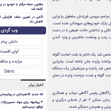
مظنون حمله مرگبار با خودرو در ب
کشته شد
در مراسم عروسی فرزندش مشغول پذیرایی
تأخیر در تعیین سقف افزایش اجا
کاهش داد
ل پارک خودروهای میهمانان شده است.
وب گردی
کلی و نداشتن حالت طبیعی با در دست
وجب رعب و وحشت حاضرین و وارد آمدن
دانش پیام
آوای اقتصاد
 مشخص شد یک خانم به علت اصابت گلوله
مزایده و مناق
حات وارده جان باخته است. بنابراین
شخص شد راننده و سرنشینان یک دستگاه
Daric
 اصابت گلوله و شدت جراحت وارده در محل
اخبار برتر
کارآگاهان پلیس آگاهی میناب و همکاری
تله جدید کلاهبرداران در پیام‌رسان
عوامل انتظامی بخش توکهور و پلیس فتا این شهرستان، در کمترین زمان ممکن ۶ نفر از عاملان درگیری و
۳ پیشنهاد برای جواد حسین‌نژاد/ م
توافق نرسیده‌ایم