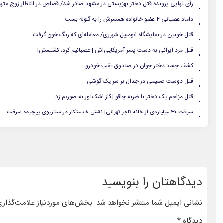
.
رأی نهایی پرونده قتل دختر بهزیستی در مشهد صادر شد/ قصاص در انتظار زوج مته
.
داماد عصبانی ۴ عضو خانواده همسرش را به گلوله بست
.
قتل خونین در نمایشگاه اتومبیل شهرری/ معامله‌ای که رنگ خون گرفت
.
قتل مرد ایرانی به دست پسر آمریکایی‌اش | عصبانیم کرد، کشتمش!
.
کشف جسد دختر جوان در صندوق عقب خودرو
.
قتل دوست صمیمی در جدال بر سر یک گوشی
.
قتل مزاحم یک دختر با ضربه چاقو | گاز اشک‌آور به صورتم زد
.
سرقت ۳۰ میلیاردی از خانه تاجر تهرانی| نقش خدمتکار در سناریوی پیچیده سرقت
دیدگاهتان را بنویسید
نشانی ایمیل شما منتشر نخواهد شد.
بخش‌های موردنیاز علامت‌گذاری
دیدگاه
*