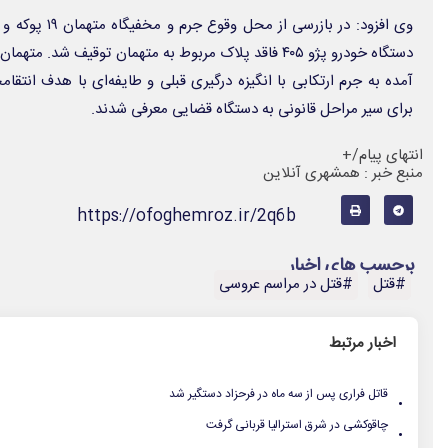
دستگاه خودرو پژو ۴۰۵ فاقد پلاک مربوط به متهمان توقیف شد
آمده به جرم ارتکابی با انگیزه درگیری قبلی و طایفه‌ای با هدف انتقا
برای سیر مراحل قانونی به دستگاه قضایی معرفی شدند.
انتهای پیام/+
منبع خبر : همشهری آنلاین
https://ofoghemroz.ir/2q6b
برچسب های اخبار
#قتل
#قتل در مراسم عروسی
اخبار مرتبط
.
قاتل فراری پس از سه ماه در فرحزاد دستگیر شد
.
چاقوکشی در شرق استرالیا قربانی گرفت