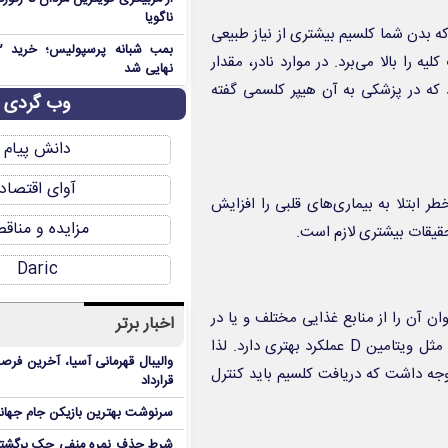
ناگویا
 بدن شما کلسیم بیشتری از نیاز طبیعی
را بالا می‌برد. در موارد نادر، مقدار
نهایی شد
که در پزشکی به آن هیپر کلسمی گفته
وب گردی
دانش پیام
آوای اقتصاد
بتلا به بیماری‌های قلبی را افزایش
مزایده و مناق
حقیقات بیشتری لازم است.
Daric
آن را از منابع غذایی مختلف و یا در
اخبار برتر
صورت نیاز از مکمل‌ها تأمین کرد. این ماده در کنار سایر عناصر مغذی مثل ویتامین D عملکرد بهتری دارد. لذا
والیبال قهرمانی آسیا، آخرین فرصت
وجه داشت که دریافت کلسیم باید کنترل
قرارداد
سرنوشت بهترین بازیکن جام جه
شرط حذف نمره منفی چک برگشتی