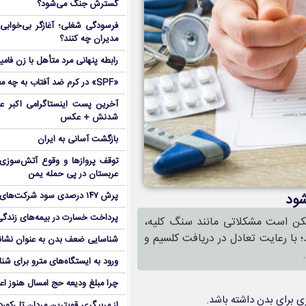
گسترش جنگ می‌شود؟
فرسودگی شغلی؛ آغازگر بی‌خوابی 
مدیران چه کنند؟
رابطه پنهانی مرد متأهل با زن فامی
«SPF» در کرم ضد آفتاب به چه معناست؟
آخرین پست اینستاگرامی اکبر عب
شدنش + عکس
بازگشت آسانی به ایران
توقف پروازها و وقوع آتش‌سوزی
عربستان در پی حمله یمن
پرش ۱۴۷ درصدی سود شرکت‌های بورس در بهار
شود
پرداخت خسارت در بیمه‌های زندگی ۷ برابر 
کن است مشکلاتی مانند سنگ کلیه،
 با رعایت تعادل در دریافت کلسیم و
شناسایی ضعف بدن به عنوان نشانگ
ورود به ایستگاه‌های مترو برای شن
چرا مبلغ ودیعه حج امسال هنوز ا
ی برای بدن داشته باشد.
از مربیگری قویترین مردان تا رکور