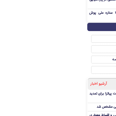
بمب شبانه پرسپولیس؛ خرید ۲ ستاره ملی پوش
صه
آرشیو اخبار
 پیاتزا برای تمدید
انی مشخص شد
 و اقساط معوق در