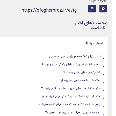
انتهای پیام/+
https://ofoghemroz.ir/eytg
برچسب های اخبار
#سلامت
اخبار مرتبط
.
خطر پنهان نوشابه‌های رژیمی برای سلامتی
.
نبود پزشک و تجهیزات؛ پایان زندگی مادر و نوزاد!
.
شایع‌ترین بیماری قرن چیست؟
.
اعلام شرایط جمع آوری «دارو» از بازار
.
چگونه افراد میانسال به زوال عقل مبتلا می‌شوند؟
.
هشدار ایلان ماسک درباره کاهش نرخ فرزندآوری
.
لزوم استفاده از کرم ضدآفتاب در برابر اشعه خورشید
.
۲۱ دانه جادویی؛ چرا باید هر روز مویز بخوریم؟