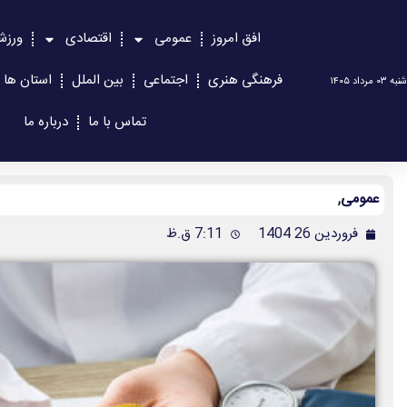
افق امروز
عمومی
اقتصادی
ورزش
فرهنگی هنری
اجتماعی
بین الملل
استان ها
شنبه ۰۳ مرداد ۱۴۰۵
تماس با ما
درباره ما
عمومی
,
فروردین 26 1404
7:11 ق.ظ