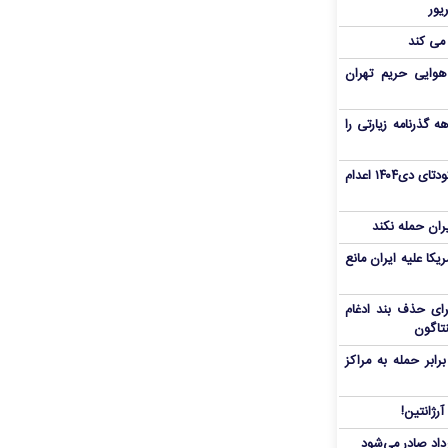
 می کند
هوایی حریم تهران
هم سفر اربعین/ اعتبار ۶ماهه گذرنامه زیارتی را
«مهدی خانکی» از تروریست‌های کودتای دی۱۴۰۴ اعدام
یران حمله نکند
یکا علیه ایران مانع
برای حذف بند ادغام
نتاگون
بر حمله به مراکز
رژانتین!
رداد صادر می‌شود