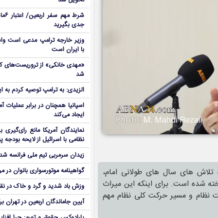
تحویل شد
شرط م
جدی بگیرید
وزیر خارجه ترامپ مدعی است واش
با ایران است
شد
الزیدی: به ترامپ توصیه کردم به ا
اسپانیا همچنان در برابر عملیات آمر
ایجاد می‌کند
نمایندگان آمریکا مانع رای‌گیری 
نظامی با اسرائیل از لایحه بودجه پ
زیدان سرمربی تیم ملی فرانسه شد
تلاش های سال های طولانی امام،
گواهینامه موتورسواری بانوان در م
ته شده است. برای اینکه این میراث
وزش باد شدید و گرد و خاک در نق
ت نظام و مسیر حرکت کلی نظام مهم
آیین جاماندگان اربعین در تهران بر
پارادوکس حقوق و تورم: چرا افزا