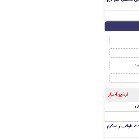
صه
آرشیو اخبار
نی
ت طولانی‌تر تحکیم