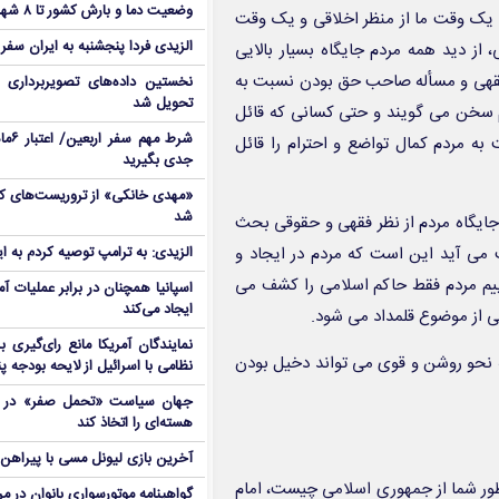
وضعیت دما و بارش کشور تا ۸ شهریور
 یک وقت ما از منظر اخلاقی و یک وقت
الزیدی فردا پنجشنبه به ایران سفر
 از دید همه مردم جایگاه بسیار بالایی
 فقهی و مسأله صاحب حق بودن نسبت به
نخستین داده‌های تصویربرداری 
تحویل شد
 سخن می گویند و حتی کسانی که قائل
شرط م
ه مردم کمال تواضع و احترام را قائل
جدی بگیرید
شد
 جایگاه مردم از نظر فقهی و حقوقی بحث
ت می آید این است که مردم در ایجاد و
الزیدی: به ترامپ توصیه کردم به ا
ییم مردم فقط حاکم اسلامی را کشف می
اسپانیا همچنان در برابر عملیات آمر
ایجاد می‌کند
ئی از موضوع قلمداد می شود.
نمایندگان آمریکا مانع رای‌گیری 
 به نحو روشن و قوی می تواند دخیل بودن
نظامی با اسرائیل از لایحه بودجه پ
جهان سیاست «تحمل صفر» در برا
هسته‌ای را اتخاذ کند
آخرین بازی لیونل مسی با پیراهن آ
ظور شما از جمهوری اسلامی چیست، امام
گواهینامه موتورسواری بانوان در م