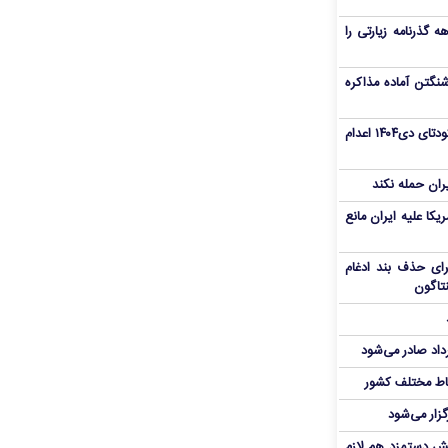
هم سفر اربعین/ اعتبار ۶ماهه گذرنامه زیارتی را
نگتن آماده مذاکره
«مهدی خانکی» از تروریست‌های کودتای دی۱۴۰۴ اعدام
یران حمله نکند
یکا علیه ایران مانع
برای حذف بند ادغام
نتاگون
رداد صادر می‌شود
اط مختلف کشور
گزار می‌شود
یش دستمزد هم لازم