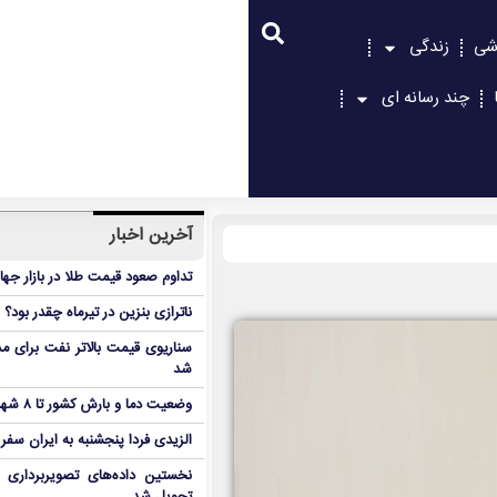
شی
زندگی
چند رسانه ای
آخرین اخبار
تداوم صعود قیمت طلا در بازار جها
ناترازی بنزین در تیرماه چقدر بود؟
سناریوی قیمت بالاتر نفت برای مد
شد
وضعیت دما و بارش کشور تا ۸ شهریور
الزیدی فردا پنجشنبه به ایران سفر
نخستین داده‌های تصویربرداری 