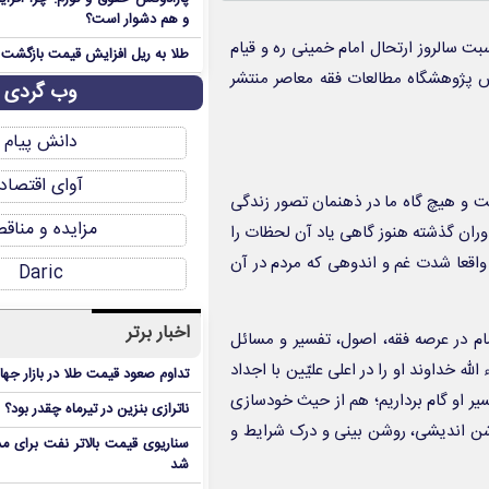
و هم دشوار است؟
بت سالروز ارتحال امام خمینی ره و قیام
طلا به ریل افزایش قیمت بازگشت
ئیس پژوهشگاه مطالعات فقه معاصر منتشر
وب گردی
دانش پیام
آوای اقتصاد
ت و هیچ گاه ما در ذهنمان تصور زندگی
مزایده و مناق
 دوران گذشته هنوز گاهی یاد آن لحظات را
واقعا شدت غم و اندوهی که مردم در آن
Daric
اخبار برتر
ام در عرصه فقه، اصول، تفسیر و مسائل
 خداوند او را در اعلی علیّین با اجداد
تداوم صعود قیمت طلا در بازار جها
ر او گام برداریم؛ هم از حیث خودسازی
ناترازی بنزین در تیرماه چقدر بود؟
شن اندیشی، روشن بینی و درک شرایط و
سناریوی قیمت بالاتر نفت برای مد
شد