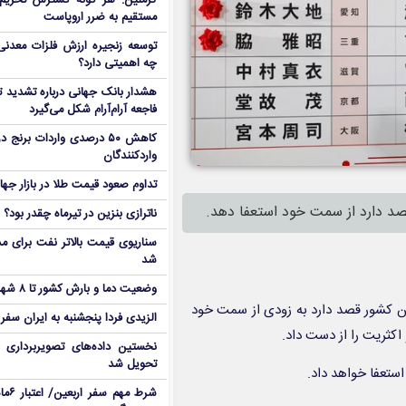
کرملین: هر گونه گسترش تحریم‌
مستقیم به ضرر اروپاست
توسعه زنجیره ارزش فلزات معدنی 
چه اهمیتی دارد؟
هشدار بانک جهانی درباره تشدید تن
فاجعه آرام‌آرام شکل می‌گیرد
کاهش ۵۰ درصدی واردات برنج
واردکنندگان
تداوم صعود قیمت طلا در بازار جها
د دارد از سمت خود استعفا دهد.
ناترازی بنزین در تیرماه چقدر بود؟
سناریوی قیمت بالاتر نفت برای مد
شد
وضعیت دما و بارش کشور تا ۸ شهریور
این کشور قصد دارد به زودی از سمت خود
الزیدی فردا پنجشنبه به ایران سفر
اکثریت را از دست داد.
نخستین داده‌های تصویربرداری 
تحویل شد
استعفا خواهد داد.
شرط م