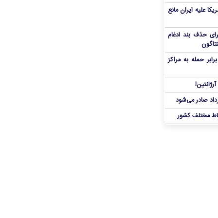
یکا علیه ایران مانع
برای حذف بند ادغام
نتاگون
بر حمله به مراکز
رژانتین!
رداد صادر می‌شود
اط مختلف کشور