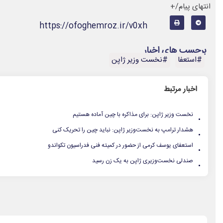
انتهای پیام/+
https://ofoghemroz.ir/v0xh
برچسب های اخبار
#استعفا
#نخست وزیر ژاپن
اخبار مرتبط
.
نخست وزیر ژاپن: برای مذاکره با چین آماده هستیم
.
هشدار ترامپ به نخست‌وزیر ژاپن: نباید چین را تحریک کنی
.
استعفای یوسف کرمی از حضور در کمیته فنی فدراسیون تکواندو
.
صندلی نخست‌وزیری ژاپن به یک زن رسید