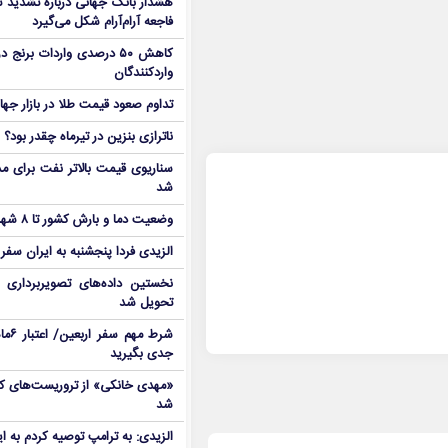
هشدار بانک جهانی درباره تشدید تن
فاجعه آرام‌آرام شکل می‌گیرد
کاهش ۵۰ درصدی واردات برنج
واردکنندگان
تداوم صعود قیمت طلا در بازار جها
ناترازی بنزین در تیرماه چقدر بود؟
سناریوی قیمت بالاتر نفت برای مد
شد
وضعیت دما و بارش کشور تا ۸ شهریور
الزیدی فردا پنجشنبه به ایران سفر
نخستین داده‌های تصویربرداری 
تحویل شد
شرط م
جدی بگیرید
شد
الزیدی: به ترامپ توصیه کردم به ا