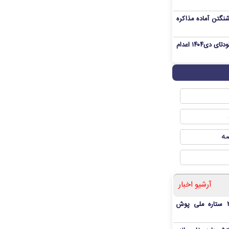
نگتن آماده مذاکره
«مهدی خانکی» از تروریست‌های کودتای دی۱۴۰۴ اعدام
صه
آرشیو اخبار
بمب شبانه پرسپولیس؛ خرید ۲ ستاره ملی پوش