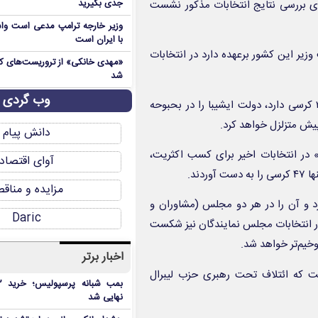
ی بررسی نتایج انتخابات مذکور نشست
جدی بگیرید
وزیر خارجه ترامپ مدعی است واش
با ایران است
زیر این کشور برعهده دارد در انتخابات
شد
وب گردی
به نوشته آسوشیتدپرس، از دست دادن مجلس مشاوران ژاپن که ۲۴۸ کرسی دارد، دولت ایشیبا را در بحبوحه
یش متزلزل خواهد کرد.
دانش پیام
 در انتخابات اخیر برای کسب اکثریت،
آوای اقتصاد
مزایده و مناق
د و آن را در هر دو مجلس (مشاوران و
Daric
 در انتخابات مجلس نمایندگان نیز شکست
وخیم‌تر خواهد شد.
اخبار برتر
 این نخستین بار است که ائتلاف تحت رهبری حزب لیبرال
نهایی شد