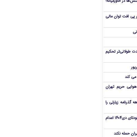
ش‌ها در خاورمیانه؛
 در پی افت توان مالی
نی
ت طولانی‌تر تحکیم
 می کند
هوایی حریم تهران
هم سفر اربعین/ اعتبار ۶ماهه گذرنامه زیارتی را
«مهدی خانکی» از تروریست‌های کودتای دی۱۴۰۴ اعدام
یران حمله نکند