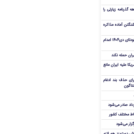
هم سفر اربعین/ اعتبار ۶ماهه گذرنامه زیارتی را
نگتن آماده مذاکره
«مهدی خانکی» از تروریست‌های کودتای دی۱۴۰۴ اعدام
یران حمله نکند
یکا علیه ایران مانع
برای حذف بند ادغام
نتاگون
رداد صادر می‌شود
اط مختلف کشور
گزار می‌شود
یش دستمزد هم لازم