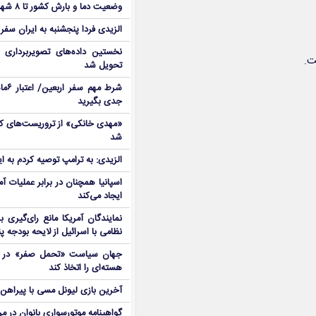
وضعیت دما و بارش کشور تا ۸ شهریور
الزیدی فردا پنجشنبه به ایران سفر
نخستین داده‌های تصویربرداری 
تحویل شد
شرط م
جدی بگیرید
شد
الزیدی: به ترامپ توصیه کردم به ا
اسپانیا همچنان در برابر عملیات آمر
ایجاد می‌کند
نمایندگان آمریکا مانع رای‌گیری 
نظامی با اسرائیل از لایحه بودجه پ
جهان سیاست «تحمل صفر» در برا
هسته‌ای را اتخاذ کند
آخرین بازی لیونل مسی با پیراهن آ
گواهینامه موتورسواری بانوان در م