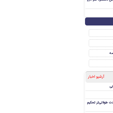
صه
آرشیو اخبار
نی
ت طولانی‌تر تحکیم