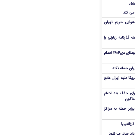
 می کند
هوایی حریم تهران
هم سفر اربعین/ اعتبار ۶ماهه گذرنامه زیارتی را
«مهدی خانکی» از تروریست‌های کودتای دی۱۴۰۴ اعدام
یران حمله نکند
یکا علیه ایران مانع
برای حذف بند ادغام
نتاگون
بر حمله به مراکز
رژانتین!
رداد صادر می‌شود