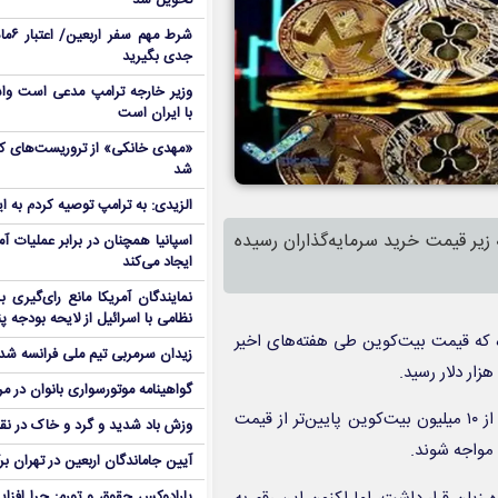
تحویل شد
شرط م
جدی بگیرید
وزیر خارجه ترامپ مدعی است واش
با ایران است
شد
الزیدی: به ترامپ توصیه کردم به ا
 زیر قیمت خرید سرمایه‌گذاران رسیده
اسپانیا همچنان در برابر عملیات آمر
ایجاد می‌کند
نمایندگان آمریکا مانع رای‌گیری 
نظامی با اسرائیل از لایحه بودجه پ
ه که قیمت بیت‌کوین طی هفته‌های اخیر
زیدان سرمربی تیم ملی فرانسه شد
گواهینامه موتورسواری بانوان در م
طبق گزارش شرکت تحقیقاتی K۳۳، افت قیمت اخیر باعث شده بیش از ۱۰ میلیون بیت‌کوین پایین‌تر از قیمت
وزش باد شدید و گرد و خاک در نق
 مواجه شوند.
آیین جاماندگان اربعین در تهران بر
پارادوکس حقوق و تورم: چرا افزا