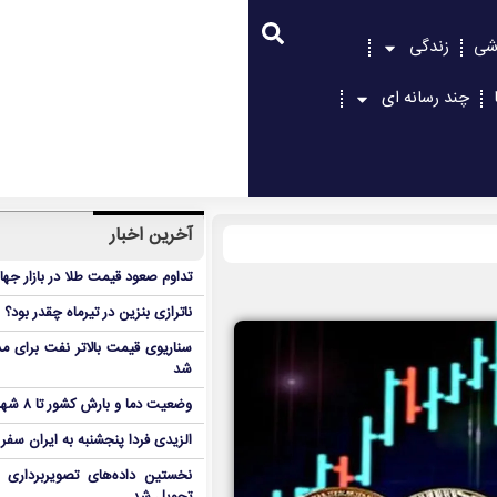
شی
زندگی
چند رسانه ای
آخرین اخبار
تداوم صعود قیمت طلا در بازار جها
ناترازی بنزین در تیرماه چقدر بود؟
سناریوی قیمت بالاتر نفت برای مد
شد
وضعیت دما و بارش کشور تا ۸ شهریور
الزیدی فردا پنجشنبه به ایران سفر
نخستین داده‌های تصویربرداری 