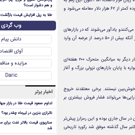
ت‌کوین در محدوده زیان قرار داشت، اما اکنون این رقم به
و هم دشوار است؟
بیش از ۵۰ درصد افزایش یافته است. بیت‌کوین در حال حاضر در محدوده کمتر از ۶۲ هزار دلار معامله می‌شود و
طلا به ریل افزایش قیمت بازگشت
وب گردی
ی‌کنندو یادآور می‌شوند که در بازارهای
نزولی سال‌های ۲۰۱۱، ۲۰۱۸ و ۲۰۲۲، بیت‌کوین تنها حدود یک ماه پس از آنکه بیش از ۵۰ درصد از عرضه آن وارد
دانش پیام
آوای اقتصاد
تحلیلگران همچنین اشاره کردند که ریزش اخیر قیمت، بیت‌کوین را بار دیگر به میانگین متحرک ۲۰۰ هفته‌ای
مزایده و مناق
ته شرکت تحقیقاتی K۳۳ در گذشته همواره با پایان بازارهای نزولی بزرگ و آغاز
Daric
خوش‌بین نیستند. برخی معتقدند خروج
اخبار برتر
رایی‌ها می‌تواند فشار فروش بیشتری بر
تداوم صعود قیمت طلا در بازار جها
ناترازی بنزین در تیرماه چقدر بود؟
یمت بیت‌کوین در سال جاری بوده و این رمزارز پیش‌تر
سناریوی قیمت بالاتر نفت برای مد
اکتبر سال گذشته موفق شد رکورد تاریخی
شد