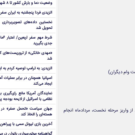
وضعیت دما و بارش کشور تا ۸ شهریور
الزیدی فردا پنجشنبه به ایران سفر
نخستین داده‌های تصویربرداری 
تحویل شد
شرط م
جدی بگیرید
شد
الزیدی: به ترامپ توصیه کردم به ا
 وام دیگران)
اسپانیا همچنان در برابر عملیات آمر
ایجاد می‌کند
نمایندگان آمریکا مانع رای‌گیری 
نظامی با اسرائیل از لایحه بودجه پ
جهان سیاست «تحمل صفر» در برا
ی بازنشستگان پس از واریز مرحله نخست، مردادماه انجام
هسته‌ای را اتخاذ کند
آخرین بازی لیونل مسی با پیراهن آ
گواهینامه موتورسواری بانوان در م