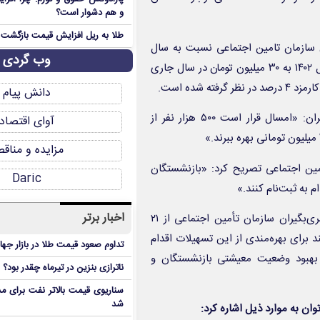
و هم دشوار است؟
طلا به ریل افزایش قیمت بازگشت
 سازمان تامین اجتماعی نسبت به سال
وب گردی
گذشته افزایش یافته است به طوری که رقم وام از ۲۰ میلیون تومان سال ۱۴۰۲ به ۳۰ میلیون تومان در سال جاری
 شده است.
دانش پیام
به گفته علی دهقان‌کیا؛ رئیس کانون بازنشستگان تأمین اجتماعی تهران: «امسال قرار است ۵۰۰ هزار نفر از
آوای اقتصاد
مزایده و مناق
امین اجتماعی تصریح کرد: «بازنشستگان
Daric
به ثبت‌نام کنند.»
اخبار برتر
برهمین اساس مرحله سوم ثبت‌نام وام ضروری بازنشستگان و مستمری‌بگیران سازمان تأمین اجتماعی از ۲۱
 برای بهره‌مندی از این تسهیلات اقدام
تداوم صعود قیمت طلا در بازار جها
ی بهبود وضعیت معیشتی بازنشستگان و
ناترازی بنزین در تیرماه چقدر بود؟
سناریوی قیمت بالاتر نفت برای مد
شد