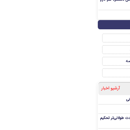
صه
آرشیو اخبار
نی
ت طولانی‌تر تحکیم