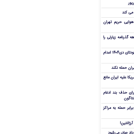
 می کند
هوایی حریم تهران
هم سفر اربعین/ اعتبار ۶ماهه گذرنامه زیارتی را
«مهدی خانکی» از تروریست‌های کودتای دی۱۴۰۴ اعدام
یران حمله نکند
یکا علیه ایران مانع
برای حذف بند ادغام
نتاگون
بر حمله به مراکز
رژانتین!
رداد صادر می‌شود