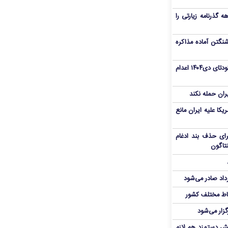
هم سفر اربعین/ اعتبار ۶ماهه گذرنامه زیارتی را
نگتن آماده مذاکره
«مهدی خانکی» از تروریست‌های کودتای دی۱۴۰۴ اعدام
یران حمله نکند
یکا علیه ایران مانع
برای حذف بند ادغام
نتاگون
رداد صادر می‌شود
اط مختلف کشور
گزار می‌شود
یش دستمزد هم لازم