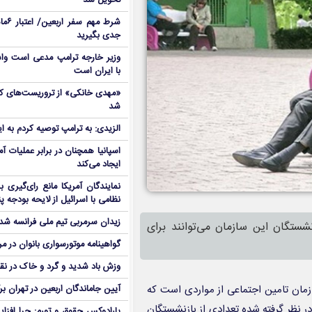
تحویل شد
شرط م
جدی بگیرید
وزیر خارجه ترامپ مدعی است واش
با ایران است
شد
الزیدی: به ترامپ توصیه کردم به ا
اسپانیا همچنان در برابر عملیات آمر
ایجاد می‌کند
نمایندگان آمریکا مانع رای‌گیری 
نظامی با اسرائیل از لایحه بودجه پ
زیدان سرمربی تیم ملی فرانسه شد
شستگان این سازمان می‌توانند برای
گواهینامه موتورسواری بانوان در م
وزش باد شدید و گرد و خاک در نق
مان تامین اجتماعی از مواردی است که
آیین جاماندگان اربعین در تهران بر
 در نظر گرفته شده تعدادی از بازنشستگان
پارادوکس حقوق و تورم: چرا افزا