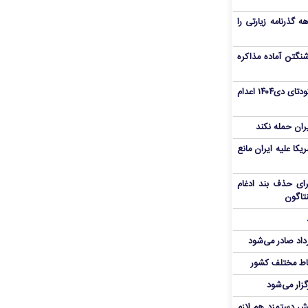
هم سفر اربعین/ اعتبار ۶ماهه گذرنامه زیارتی را
نگتن آماده مذاکره
«مهدی خانکی» از تروریست‌های کودتای دی۱۴۰۴ اعدام
یران حمله نکند
یکا علیه ایران مانع
برای حذف بند ادغام
نتاگون
رداد صادر می‌شود
اط مختلف کشور
گزار می‌شود
یش دستمزد هم لازم