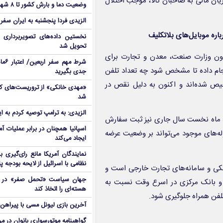
 زیان مالی به صاحبان کالا، موجب اختلال
وضعیت دما و بارش کشور تا ۸ شهریور
الزیدی فردا پنجشنبه به ایران سفر
ره موبایل‌های بلاتکلیف
نخستین داده‌های تصویربرداری 
تحویل شد
اون وزارت صنعت، معدن و تجارت برای
شرط م
جام داده تا مشخص شود چه تعداد تلفن
جدی بگیرید
رخیص شده‌اند و اکنون به دلیل نقص در
شد
الزیدی: به ترامپ توصیه کردم به ا
سه ماه نخست سال جاری نیز ثبت سفارش
اسپانیا همچنان در برابر عملیات آمر
له‌های موجود می‌تواند بر وضعیت عرضه
ایجاد می‌کند
نمایندگان آمریکا مانع رای‌گیری 
نظامی با اسرائیل از لایحه بودجه پ
نکی و سامانه‌های تجارت خارجی است و
جهان سیاست «تحمل صفر» در برا
و بانک مرکزی در اسرع وقت نسبت به
هسته‌ای را اتخاذ کند
 تلفن همراه جلوگیری شود.
آخرین بازی لیونل مسی با پیراهن آ
گواهینامه موتورسواری بانوان در م