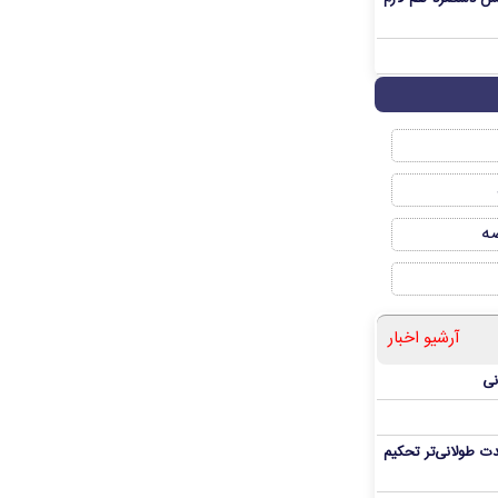
صه
آرشیو اخبار
نی
ت طولانی‌تر تحکیم