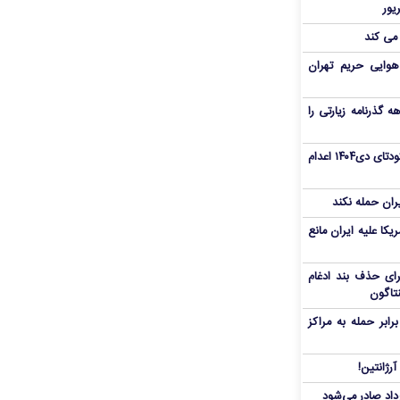
 می کند
هوایی حریم تهران
هم سفر اربعین/ اعتبار ۶ماهه گذرنامه زیارتی را
«مهدی خانکی» از تروریست‌های کودتای دی۱۴۰۴ اعدام
یران حمله نکند
یکا علیه ایران مانع
برای حذف بند ادغام
نتاگون
بر حمله به مراکز
رژانتین!
رداد صادر می‌شود