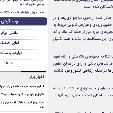
و هم دشوار است؟
‌کنندگان شده است.
طلا به ریل افزایش قیمت بازگشت
 صادر شده از سوی مراجع ذی‌ربط و در
وب گردی
 حقوق ورودی و عوارض قانونی مربوط به
وزهای مورد نیاز از جمله کد ساتا و کد
دانش پیام
ی این دستگاه‌ها در سامانه همتا تکمیل
آوای اقتصاد
مزایده و مناق
تکا به مجوزهای بالادستی و ارائه تعهد
Daric
ل فرآیندهای بانکی و ارزی در همان مقطع
ا در شبکه ارتباطی کشور وجود نداشته
اخبار برتر
تداوم صعود قیمت طلا در بازار جها
وارد زنجیره توزیع نیز شده‌اند، اما به
ناترازی بنزین در تیرماه چقدر بود؟
مچنان امکان ثبت و فعال‌سازی آنها در
سناریوی قیمت بالاتر نفت برای مد
شد