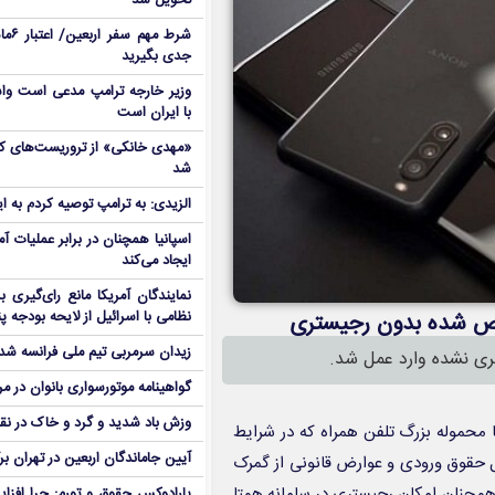
تحویل شد
شرط م
جدی بگیرید
وزیر خارجه ترامپ مدعی است واش
با ایران است
شد
الزیدی: به ترامپ توصیه کردم به ا
اسپانیا همچنان در برابر عملیات آمر
ایجاد می‌کند
نمایندگان آمریکا مانع رای‌گیری 
نظامی با اسرائیل از لایحه بودجه پ
یص شده بدون رجیستری
زیدان سرمربی تیم ملی فرانسه شد
ی نشده وارد عمل شد.
گواهینامه موتورسواری بانوان در م
وزش باد شدید و گرد و خاک در نق
ها محموله بزرگ تلفن همراه که در شرایط
آیین جاماندگان اربعین در تهران بر
 و پرداخت کامل حقوق ورودی و عوارض قانونی از گمرک
 همچنان امکان رجیستری در سامانه همتا
پارادوکس حقوق و تورم: چرا افزا