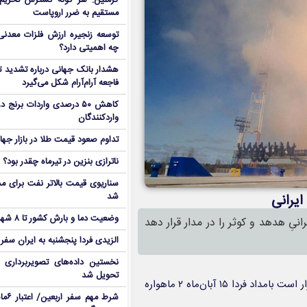
کرملین: هر گونه گسترش تحریم‌
مستقیم به ضرر اروپاست
توسعه زنجیره ارزش فلزات معدنی 
چه اهمیتی دارد؟
هشدار بانک جهانی درباره تشدید تن
فاجعه آرام‌آرام شکل می‌گیرد
کاهش ۵۰ درصدی واردات برنج
واردکنندگان
تداوم صعود قیمت طلا در بازار جها
ناترازی بنزین در تیرماه چقدر بود؟
سناریوی قیمت بالاتر نفت برای مد
شد
ایرانی
وضعیت دما و بارش کشور تا ۸ شهریور
ر است بامداد فردا 15 آبان‌ماه 2 ماهواره ایرانیِ هدهد و کوثر را در مدار قرار دهد
الزیدی فردا پنجشنبه به ایران سفر
نخستین داده‌های تصویربرداری 
تحویل شد
در فیلم زیر فرایند عمودسازی ماهواره‌بر سایوز که قرار است بامداد فردا ۱۵ آبان‌ماه ۲ ماهواره
شرط م