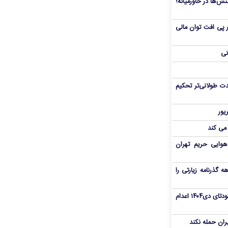
ش‌ها در خاورمیانه؛
 در پی افت توان مالی
نی
ت طولانی‌تر تحکیم
 می کند
هوایی حریم تهران
هم سفر اربعین/ اعتبار ۶ماهه گذرنامه زیارتی را
«مهدی خانکی» از تروریست‌های کودتای دی۱۴۰۴ اعدام
یران حمله نکند