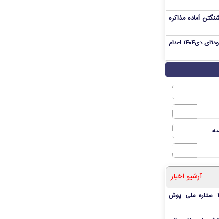
نگتن آماده مذاکره
«مهدی خانکی» از تروریست‌های کودتای دی۱۴۰۴ اعدام
صه
آرشیو اخبار
بمب شبانه پرسپولیس؛ خرید ۲ ستاره ملی پوش