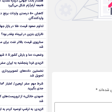
هشدار بانک جهانی درباره تشدید تن
فاجعه آرام‌آرام شکل می‌گیرد
کاهش ۵۰ درصدی واردات برنج
واردکنندگان
تداوم صعود قیمت طلا در بازار جها
ناترازی بنزین در تیرماه چقدر بود؟
سناریوی قیمت بالاتر نفت برای مد
شد
وضعیت دما و بارش کشور تا ۸ شهریور
الزیدی فردا پنجشنبه به ایران سفر
نخستین داده‌های تصویربرداری 
تحویل شد
شرط م
جدی بگیرید
 شده‌اند
*
شد
الزیدی: به ترامپ توصیه کردم به ا