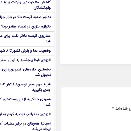
کاهش ۵۰ درصدی واردات برنج
واردکنندگان
تداوم صعود قیمت طلا در بازار جها
ناترازی بنزین در تیرماه چقدر بود؟
سناریوی قیمت بالاتر نفت برای مد
شد
وضعیت دما و بارش کشور تا ۸ شهریور
الزیدی فردا پنجشنبه به ایران سفر
نخستین داده‌های تصویربرداری 
تحویل شد
شرط م
جدی بگیرید
شد
 شده‌اند
*
الزیدی: به ترامپ توصیه کردم به ا
اسپانیا همچنان در برابر عملیات آمر
ایجاد می‌کند