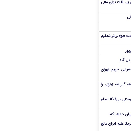
 در پی افت توان مالی
نی
ت طولانی‌تر تحکیم
 می کند
هوایی حریم تهران
هم سفر اربعین/ اعتبار ۶ماهه گذرنامه زیارتی را
«مهدی خانکی» از تروریست‌های کودتای دی۱۴۰۴ اعدام
یران حمله نکند
یکا علیه ایران مانع