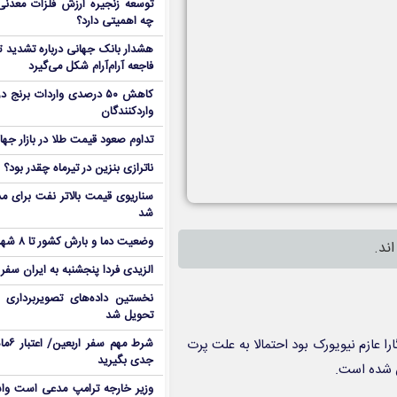
توسعه زنجیره ارزش فلزات معدنی 
چه اهمیتی دارد؟
هشدار بانک جهانی درباره تشدید تن
فاجعه آرام‌آرام شکل می‌گیرد
کاهش ۵۰ درصدی واردات برنج
واردکنندگان
تداوم صعود قیمت طلا در بازار جها
ناترازی بنزین در تیرماه چقدر بود؟
سناریوی قیمت بالاتر نفت برای مد
شد
وضعیت دما و بارش کشور تا ۸ شهریور
الزیدی فردا پنجشنبه به ایران سفر
نخستین داده‌های تصویربرداری 
تحویل شد
ا عازم نیویورک بود احتمالا به علت پرت
شرط م
جدی بگیرید
 شده است.
وزیر خارجه ترامپ مدعی است واش