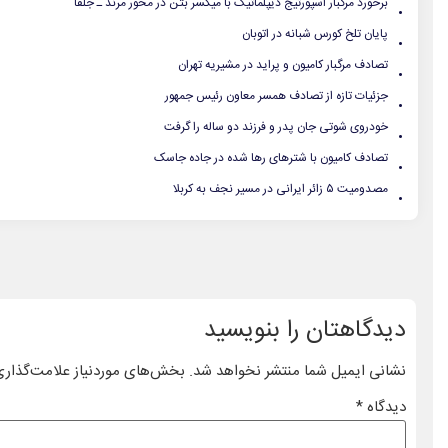
.
برخورد مرگبار اسپورتیج دیپلماتیک با میکسر بتن در محور مرند ـ جلفا
.
پایان تلخ کورس شبانه در اتوبان
.
تصادف مرگبار کامیون و پراید در مشیریه تهران
.
جزئیات تازه از تصادف همسر معاون رئیس جمهور
.
خودروی شوتی جان پدر و فرزند دو ساله را گرفت
.
تصادف کامیون با شترهای رها شده در جاده جاسک
.
مصدومیت ۵ زائر ایرانی در مسیر نجف به کربلا
دیدگاهتان را بنویسید
نشانی ایمیل شما منتشر نخواهد شد.
بخش‌های موردنیاز علامت‌گذاری
دیدگاه
*