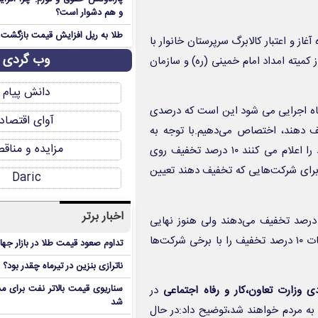
و هم دشوار است؟
طلا به ریل افزایش قیمت بازگشت
 یازدهم اجرای طرح کالابرگ از امروز ۱۵ خرداد ماه آغاز و اعتبار کالابرگ سرپرستان خانوار با
وب گردی
ایتی اعم از کمیته امداد امام خمینی (ره) و سازمان
دانش پیام
ن ماه اجرایی می شود این است که درصدی
آوای اقتصاد
یف دهند، اختصاص می‌دهیم.با توجه به
مزایده و مناق
مذاکراتی که انجام شده برخی از شرکت‌هایی که خودشان اسامی خود را اعلام می کنند ۱۰ درصد تخفیف روی
 برای شرکت‌هایی که تخفیف دهند تعیین
Daric
اخبار برتر
درصد تخفیف می‌دهند ولی هنوز نهایی
نیست چون ما درخواست تخفیف بیشتر را داریم ولی روی صنعت لبنیات ۱۰ درصد تخفیف را با برخی شرکت‌ها
تداوم صعود قیمت طلا در بازار جها
ناترازی بنزین در تیرماه چقدر بود؟
سناریوی قیمت بالاتر نفت برای مد
 وزارت تعاون،کار و رفاه اجتماعی
در
شد
 به مردم خواهند شد،توضیح داد:در حال