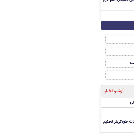
صه
آرشیو اخبار
نی
ت طولانی‌تر تحکیم