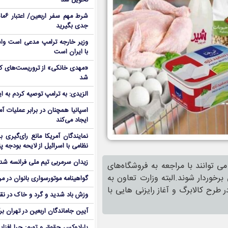
تحویل شد
شرط م
جدی بگیرید
وزیر خارجه ترامپ مدعی است واش
با ایران است
شد
الزیدی: به ترامپ توصیه کردم به ا
اسپانیا همچنان در برابر عملیات آمر
ایجاد می‌کند
نمایندگان آمریکا مانع رای‌گیری 
نظامی با اسرائیل از لایحه بودجه پ
زیدان سرمربی تیم ملی فرانسه شد
نبه ۱۶ خرداد ماه خانوارها می توانند با مراجعه به فروشگاه‌های
حصولات لبنی برخوردار شوند.البته وزارت تعاون به
گواهینامه موتورسواری بانوان در م
طرح کالابرگ و آغاز رایزنی هایی با
وزش باد شدید و گرد و خاک در نق
آیین جاماندگان اربعین در تهران بر
پارادوکس حقوق و تورم: چرا افزا