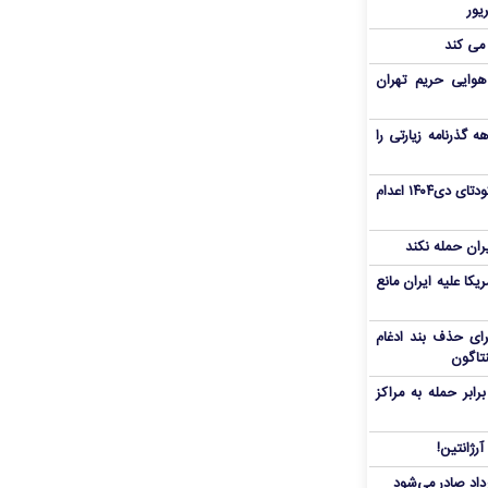
 می کند
هوایی حریم تهران
هم سفر اربعین/ اعتبار ۶ماهه گذرنامه زیارتی را
«مهدی خانکی» از تروریست‌های کودتای دی۱۴۰۴ اعدام
یران حمله نکند
یکا علیه ایران مانع
برای حذف بند ادغام
نتاگون
بر حمله به مراکز
رژانتین!
رداد صادر می‌شود