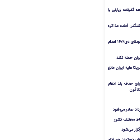
هم سفر اربعین/ اعتبار ۶ماهه گذرنامه زیارتی را
نگتن آماده مذاکره
«مهدی خانکی» از تروریست‌های کودتای دی۱۴۰۴ اعدام
یران حمله نکند
یکا علیه ایران مانع
برای حذف بند ادغام
نتاگون
رداد صادر می‌شود
اط مختلف کشور
گزار می‌شود
یش دستمزد هم لازم