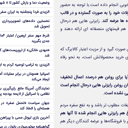
وضعیت دما و بارش کشور تا ۸ شهریور
وبی انجام داده است.با توجه به حضور
الزیدی فردا پنجشنبه به ایران سفر
ات خود را به صورت گسترده و در قالب
رایزنی هایی هم درحال
نخستین داده‌های تصویربرداری 
تحویل شد
م قیمتهای منصفانه ای ارائه دهند و
شرط م
جدی بگیرید
 صورت گیرد و از مزیت اعتبار کالابرگ که
شد
رای خرید محصولاتش است، به نحو رفاه
الزیدی: به ترامپ توصیه کردم به ا
اسپانیا همچنان در برابر عملیات آمر
یا برای روغن هم درصدد اعمال تخفیف
ایجاد می‌کند
گان روغن رایزنی هایی درحال انجام است
نمایندگان آمریکا مانع رای‌گیری 
ایی نشده است.
نظامی با اسرائیل از لایحه بودجه پ
جهان سیاست «تحمل صفر» در برا
یفات مطلوب تر باشد و به نفع سفره مردم
هسته‌ای را اتخاذ کند
غ هم رایزنی هایی انجام شده تا آنها هم
آخرین بازی لیونل مسی با پیراهن آ
ا فروشگاه‌ها و عرضه کنندگان دیگر هم
گواهینامه موتورسواری بانوان در م