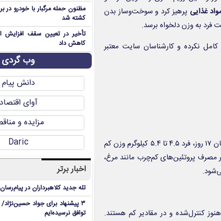
مظنون حمله مرگبار با خودرو در ب
واد غذایی
پرهیز کرد و سوخت‌وساز بدن
کشته شد
 فرد به وزن دلخواه برسد.
تأخیر در تعیین سقف افزایش اجا
کاهش داد
 کامل نکرده‌ و کارشناسان سایت معتبر
وب گردی
دانش پیام
آوای اقتصاد
مزایده و مناق
Daric
هدف از این مرحله کاهش وزن سریع است که به‌گفته دکتر مورنو، تا پایان ۱۷ روز، فرد ۴.۵ تا ۵.۴ کیلوگرم وزن کم
ر مصرف پروتئین‌های کم‌چرب مانند مرغ،
اخبار برتر
‌شود.
تله جدید کلاهبرداران در پیام‌رسان
۳ پیشنهاد برای جواد حسین‌نژاد/ م
هنوز کنترل‌شده و در مقادیر کم هستند.
توافق نرسیده‌ایم