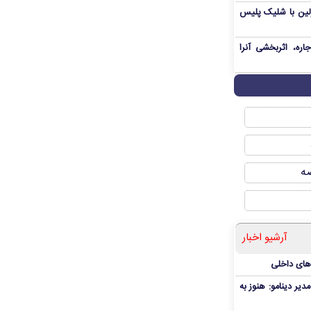
رلین با شلیک پلیس
ره، اثربخشی آنرا
صه
آرشیو اخبار
‌های داخلی
دیر دینامو: هنوز به