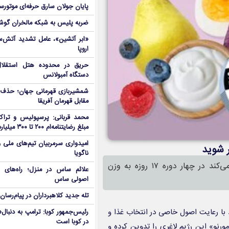
پایان جولان سارق حرفه‌ای موتورس
ضربه پلیس به شبکه مالخران گوش
«ابر آتشین»، عامل تشدید آتش‌س
اروپا
دستگاه آمبولانس
شمشیربازی قهرمانی جهان؛ حذف
مقابل قهرمان آفریقا
محمد قربانی: پرسپولیس و تراکت
مبلغ رضایتنامه‌ام ۲۰۰ تا ۳۰۰ میلیارد است!
امیدواری سرمربیان تیم‌های ملی 
ناگویا
رژیم لاغری ۱۷روزه، نوعی برنامه غذایی است که به شما کمک می‌کند در چهار دوره ۱۷ روزه به وزن
علائم ساس در منزل؛ راه‌های 
اصولی ساس
تله جدید کلاهبرداران در پیام‌رسان
 که فرد با رعایت اصول خاصی در انتخاب غذا و
رئیس‌جمهور کوبا: ترامپ به دنب
در کوبا است
نو» این رژیم لاغری را تدوین کرده و