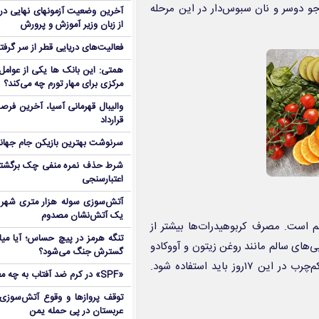
جو دوسر و نان سبوس‌دار در این مرحله
آخرین وضعیت آزمونهای نهایی در
از زبان وزیر آموزش و پرورش
فعالیت‌های دریایی قطر از سر گرفت
همتی: این بانک ها یکی از عوامل 
مرکزی برای مهار تورم چه می‌کند؟
والیبال قهرمانی آسیا، آخرین فرصت
قرارداد
سرنوشت بهترین بازیکن جام جه
شرط حذف نمره منفی چک برگشتی
اعتبارسنجی
آتش‌سوزی سوله هزار متری شهر 
یک آتش‌نشان مصدوم
 است. مصرف کربوهیدرات‌ها بیشتر از
تنگه هرمز در پیچ حساس؛ آیا میا
‌های سالم مانند روغن زیتون و آووکادو
گسترش جنگ می‌شود؟
باید در فهرست مواد غذایی باشد. میوه‌ها، سبزیجات و پروتئین‌های کم‌چرب در این ۱۷روز باید استفاده شود.
«SPF» در کرم ضد آفتاب به چه معناست؟
توقف پروازها و وقوع آتش‌سوزی
عربستان در پی حمله یمن