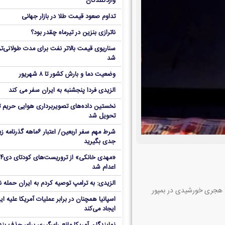
واردکنندگان
تداوم صعود قیمت طلا در بازار جهانی
ناترازی بنزین در تیرماه چقدر بود؟
سناریوی قیمت بالاتر نفت برای مدت طولانی‌تر
شد
وضعیت دما و بارش کشور تا ۸ شهریور
الزیدی فردا پنجشنبه به ایران سفر می کند
نخستین داده‌های تصویربرداری هوایی حریم ت
تحویل شد
شرط مهم سفر اربعین/ اعتبار ۶ماهه گذ
جدی بگیرید
«مهدی خانکی» 
اعدام شد
الزیدی: به ترامپ توصیه کردم به ایران حمله ن
به گزارش افق امروز به نقل از همشهری آنلاین شیرمحمد اسپندار در سال ۱۳۰۶ هجری خورشیدی در بمپور
اسپانیا همچنان در برابر عملیات آمریکا علیه ای
ایجاد می‌کند