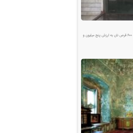
به گزارش افق امروز ؛ سید محمد مهدی مهاجریان مقدم گفت: “پرونده عرضه خارج از شبکه ۶۰۰ قرص نان به ارزش پنج میلیون و