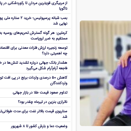
از مربیگری قویترین مردان تا رکوردشکنی در پا
ناگویا
بمب شبانه پرسپولیس؛ خرید ۲ ستاره 
نهایی شد
کرملین: هر گونه گسترش تحریم‌های روسیه به
مستقیم به ضرر اروپاست
توسعه زنجیره ارزش فلزات معدنی برای اقتصاد 
چه اهمیتی دارد؟
هشدار بانک جهانی درباره تشدید تنش‌ها در خا
فاجعه آرام‌آرام شکل می‌گیرد
کاهش ۵۰ درصدی واردات برنج در پی افت ت
واردکنندگان
تداوم صعود قیمت طلا در بازار جهانی
ناترازی بنزین در تیرماه چقدر بود؟
سناریوی قیمت بالاتر نفت برای مدت طولانی‌تر
شد
وضعیت دما و بارش کشور تا ۸ شهریور