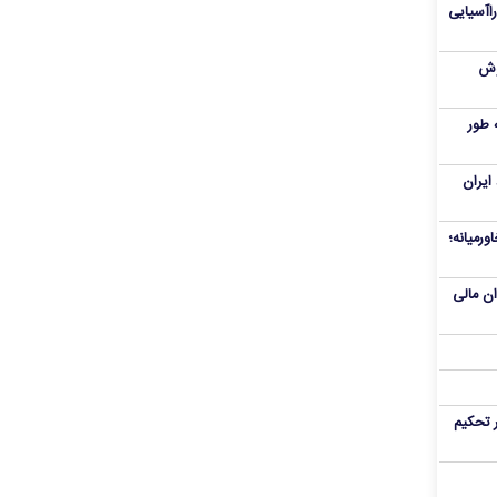
راآسیایی
ملی پوش
 طور
ایران
ورمیانه؛
وان مالی
 تحکیم