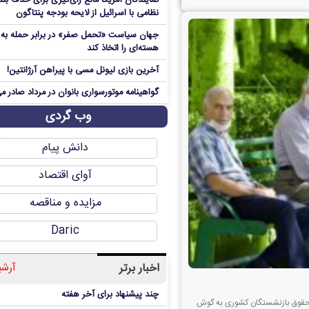
نمایندگان آمریکا مانع رای‌گیری برای حذف بند
نظامی با اسرائیل از لایحه بودجه پنتاگون
جهان سیاست «تحمل صفر» در برابر حمله به م
هسته‌ای را اتخاذ کند
آخرین بازی لیونل مسی با پیراهن آرژانتین!
گواهینامه موتورسواری بانوان در مرداد صادر م
وب گردی
دانش پیام
آوای اقتصاد
مزایده و مناقصه
Daric
اخبار برتر
آرشی
چند پیشنهاد برای آخر هفته
 حقوق بازنشستگان کشوری به گوش