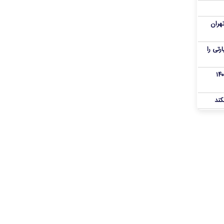
هران
رنامه زیارتی را
از تروریست‌های کودتای دی۱۴۰۴
کند