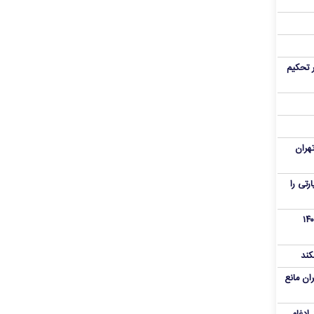
 تحکیم
هران
رنامه زیارتی را
از تروریست‌های کودتای دی۱۴۰۴
کند
ران مانع