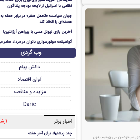
نمایندگان آمریکا مانع رای‌گیری برای حذف بند
نظامی با اسرائیل از لایحه بودجه پنتاگون
جهان سیاست «تحمل صفر» در برابر حمله به م
هسته‌ای را اتخاذ کند
آخرین بازی لیونل مسی با پیراهن آرژانتین!
گواهینامه موتورسواری بانوان در مرداد صادر م
وب گردی
دانش پیام
آوای اقتصاد
مزایده و مناقصه
Daric
اخبار برتر
آرشی
چند پیشنهاد برای آخر هفته
 دور سر خودمان می چرخیم بدون