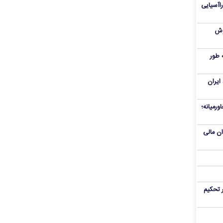
راآسیایی
ملی پوش
 طور
ایران
ورمیانه؛
وان مالی
 تحکیم