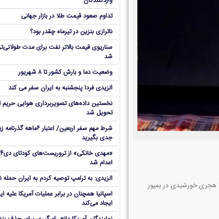
واردکنندگان
تداوم صعود قیمت طلا در بازار جهانی
ناترازی بنزین در تیرماه چقدر بود؟
سناریوی قیمت بالاتر نفت برای مدت طولانی‌تر
شد
وضعیت دما و بارش کشور تا ۸ شهریور
الزیدی فردا پنجشنبه به ایران سفر می کند
نخستین داده‌های تصویربرداری هوایی حریم ت
تحویل شد
شرط مهم سفر اربعین/ اعتبار ۶ماهه گذ
جدی بگیرید
«مهدی خانکی» 
اعدام شد
الزیدی: به ترامپ توصیه کردم به ایران حمله ن
به گزارش افق امروز به نقل از همشهری آنلاین شیرمحمد اسپندار در سال ۱۳۰۶ هجری خورشیدی در بمپور
اسپانیا همچنان در برابر عملیات آمریکا علیه ای
ایجاد می‌کند