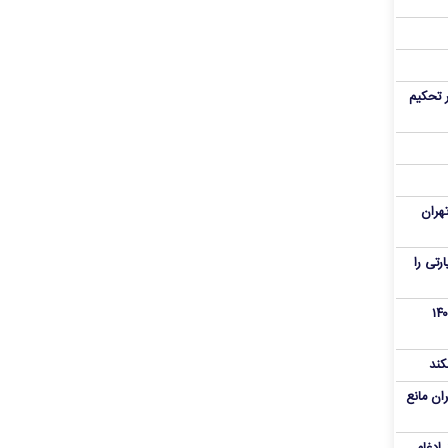
 تحکیم
هران
رنامه زیارتی را
از تروریست‌های کودتای دی۱۴۰۴
کند
ران مانع