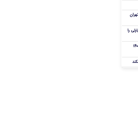
هران
رنامه زیارتی را
از تروریست‌های کودتای دی۱۴۰۴
کند