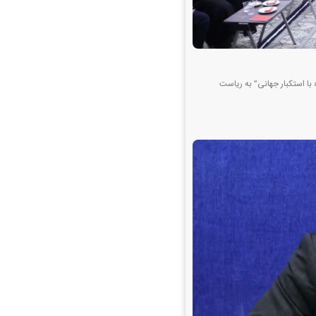
اد بزرگداشت روز ۱۳ آبان”روز ملی مبارزه با استکبار جهانی” به ریاست