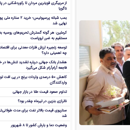
از مربیگری قویترین مردان تا رکوردشکنی در پا
ناگویا
بمب شبانه پرسپولیس؛ خرید ۲ ستاره 
نهایی شد
کرملین: هر گونه گسترش تحریم‌های روسیه به
مستقیم به ضرر اروپاست
توسعه زنجیره ارزش فلزات معدنی برای اقتصاد 
چه اهمیتی دارد؟
هشدار بانک جهانی درباره تشدید تنش‌ها در خا
فاجعه آرام‌آرام شکل می‌گیرد
کاهش ۵۰ درصدی واردات برنج در پی افت ت
واردکنندگان
تداوم صعود قیمت طلا در بازار جهانی
ناترازی بنزین در تیرماه چقدر بود؟
سناریوی قیمت بالاتر نفت برای مدت طولانی‌تر
شد
وضعیت دما و بارش کشور تا ۸ شهریور