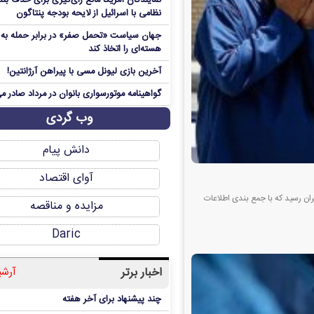
نمایندگان آمریکا مانع رای‌گیری برای حذف بند
نظامی با اسرائیل از لایحه بودجه پنتاگون
جهان سیاست «تحمل صفر» در برابر حمله به م
هسته‌ای را اتخاذ کند
آخرین بازی لیونل مسی با پیراهن آرژانتین!
گواهینامه موتورسواری بانوان در مرداد صادر م
وب گردی
دانش پیام
آوای اقتصاد
ان رسید که با جمع بندی اطلاعات
مزایده و مناقصه
Daric
اخبار برتر
آرشی
چند پیشنهاد برای آخر هفته