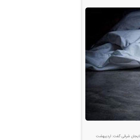
ربایجان شرقی گفت: اردیبهشت