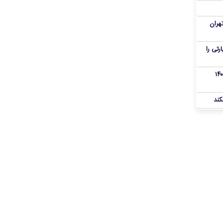
هران
رنامه زیارتی را
از تروریست‌های کودتای دی۱۴۰۴
کند