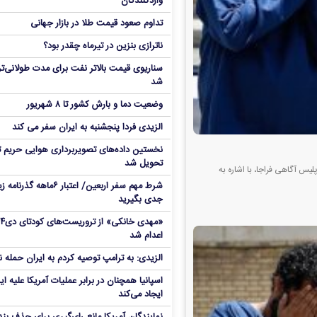
واردکنندگان
تداوم صعود قیمت طلا در بازار جهانی
ناترازی بنزین در تیرماه چقدر بود؟
سناریوی قیمت بالاتر نفت برای مدت طولانی‌تر
شد
وضعیت دما و بارش کشور تا ۸ شهریور
الزیدی فردا پنجشنبه به ایران سفر می کند
نخستین داده‌های تصویربرداری هوایی حریم ت
تحویل شد
یس آگاهی فراجا، با اشاره به
شرط مهم سفر اربعین/ اعتبار ۶ماهه گذ
جدی بگیرید
«مهدی خانکی» 
اعدام شد
الزیدی: به ترامپ توصیه کردم به ایران حمله ن
اسپانیا همچنان در برابر عملیات آمریکا علیه ای
ایجاد می‌کند