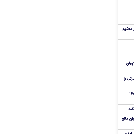
 تحکیم
هران
رنامه زیارتی را
از تروریست‌های کودتای دی۱۴۰۴
کند
ران مانع