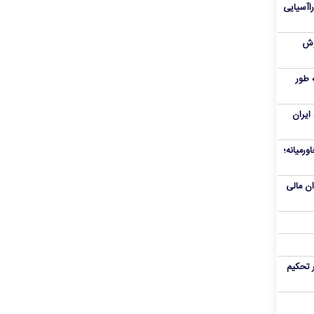
راآسیایی
ملی پوش
 طور
ایران
ورمیانه؛
وان مالی
 تحکیم