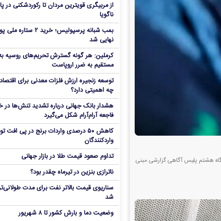
از مربیگری قویترین مردان تا رکوردشکنی در پا
ناگویا
بمب شبانه پرسپولیس؛ خرید ۲ ستاره 
نهایی شد
کرملین: هر گونه گسترش تحریم‌های روسیه به
مستقیم به ضرر اروپاست
توسعه زنجیره ارزش فلزات معدنی برای اقتصاد 
چه اهمیتی دارد؟
هشدار بانک جهانی درباره تشدید تنش‌ها در خا
فاجعه آرام‌آرام شکل می‌گیرد
کاهش ۵۰ درصدی واردات برنج در پی افت ت
واردکنندگان
تداوم صعود قیمت طلا در بازار جهانی
ایگاه هشتم پلیس آگاهی گزارشی مبنی
ناترازی بنزین در تیرماه چقدر بود؟
سناریوی قیمت بالاتر نفت برای مدت طولانی‌تر
شد
وضعیت دما و بارش کشور تا ۸ شهریور