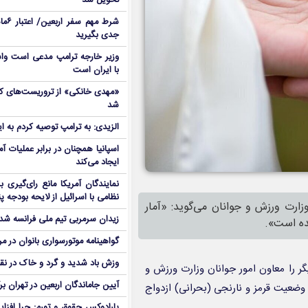
تحویل شد
شرط م
جدی بگیرید
وزیر خارجه ترامپ مدعی است واش
با ایران است
شد
الزیدی: به ترامپ توصیه کردم به ا
اسپانیا همچنان در برابر عملیات آمر
ایجاد می‌کند
نمایندگان آمریکا مانع رای‌گیری 
نظامی با اسرائیل از لایحه بودجه پ
زارت ورزش و جوانان می‌گوید: «آمار
زیدان سرمربی تیم ملی فرانسه شد
گواهینامه موتورسواری بانوان در م
وزش باد شدید و گرد و خاک در نق
گر را معاون امور جوانان وزارت ورزش و
آیین جاماندگان اربعین در تهران بر
م وضعیت قرمز و نارنجی (بحرانی) ازدواج
پارادوکس حقوق و تورم: چرا افزا