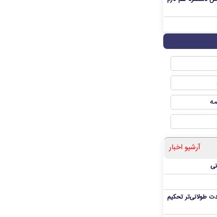
صه
آرشیو اخبار
نی
ت طولانی‌تر تحکیم