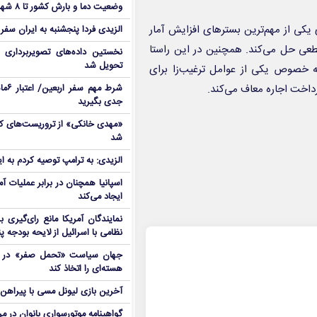
وضعیت دما و بارش کشور تا ۸ شهریور
کی از مهم‌ترین بستر‌های افزایش آمار
الزیدی فردا پنجشنبه به ایران سفر
طعی حل می‌کند. همچنین در این راستا
نخستین داده‌های تصویربرداری 
تحویل شد
 به خصوص یکی از عوامل ترغیب‌زا برای
داخت اجاره معاف می‌کند.
شرط م
جدی بگیرید
شد
الزیدی: به ترامپ توصیه کردم به ا
اسپانیا همچنان در برابر عملیات آمر
ایجاد می‌کند
نمایندگان آمریکا مانع رای‌گیری 
نظامی با اسرائیل از لایحه بودجه پ
جهان سیاست «تحمل صفر» در برا
هسته‌ای را اتخاذ کند
آخرین بازی لیونل مسی با پیراهن آ
گواهینامه موتورسواری بانوان در م