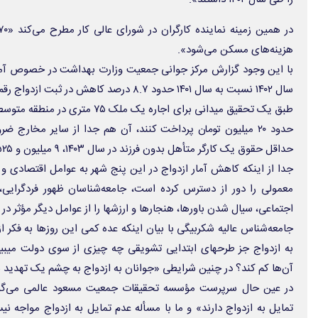
هزینه‌های مسکن می‌شود».
با این وجود گزارش مرکز جوانی جمعیت وزارت بهداشت در خصوص آمار‌
سال ۱۴۰۲ نسبت به سال ۱۴۰۱ حدود ۸.۷ درصد کاهش در ثبت ازدواج رقم خورده است.
طبق یک تحقیق میدانی برای اجاره یک م
حدود ۲۰ میلیون تومان پرداخت کنند، آن هم جدا از سایر مخارج
حداقل حقوق یک کارگر متأهل بدون فرزند در سال ۱۴۰۳، ۹ میلیون و ۵۲۵ هزار و ۷۰۲ تومان است.
جدا از اینکه کاهش آمار ازدواج در این پنج شهر به عوامل اقتصادی و
معمولی را دور از دسترس کرده است، جامعه‌شناسان ظهور فردگرای
اجتماعی، سیال شدن باورها، هنجار‌ها و ارزش‏ها را از عوامل دیگر مؤثر د
جامعه‌شناس عالیه شکربیگی با بیان اینکه عده کمی این روز‌ها به فکر 
به ازدواج جز طرح‏های ابتدایی تشویقی چه چیزی از سوی دولت می‏بین
آن‌ها کم کند؟ در چنین شرایطی «جوانان به ازدواج به چشم یک تهدید نگ
تمایل به ازدواج دارند» و ما با مسأله عدم تمایل به ازدواج مواجه ن