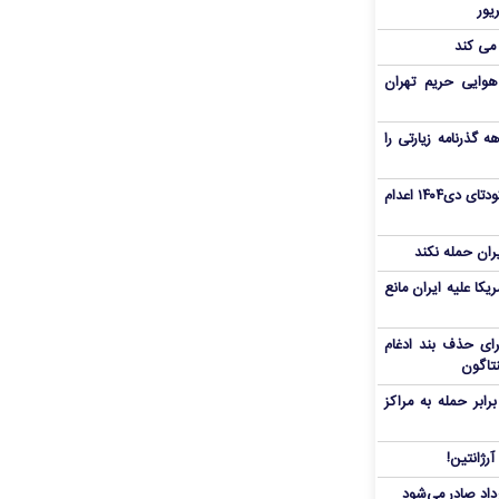
 می کند
هوایی حریم تهران
هم سفر اربعین/ اعتبار ۶ماهه گذرنامه زیارتی را
«مهدی خانکی» از تروریست‌های کودتای دی۱۴۰۴ اعدام
یران حمله نکند
یکا علیه ایران مانع
برای حذف بند ادغام
نتاگون
بر حمله به مراکز
رژانتین!
رداد صادر می‌شود