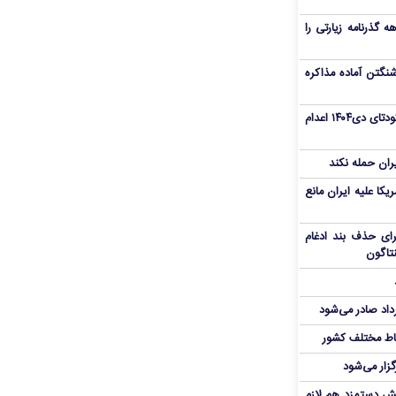
هم سفر اربعین/ اعتبار ۶ماهه گذرنامه زیارتی را
نگتن آماده مذاکره
«مهدی خانکی» از تروریست‌های کودتای دی۱۴۰۴ اعدام
یران حمله نکند
یکا علیه ایران مانع
برای حذف بند ادغام
نتاگون
رداد صادر می‌شود
اط مختلف کشور
گزار می‌شود
یش دستمزد هم لازم