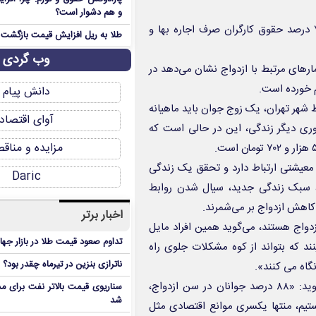
و هم دشوار است؟
در همین زمینه نماینده کارگران در شورای عالی کار مطرح می‌کند «۷۰ درصد حقوق کارگران صرف اجاره بها و
طلا به ریل افزایش قیمت بازگشت
وب گردی
های مرتبط با ازدواج نشان می‌دهد در
دانش پیام
لک ۷۵ متری در منطقه متوسط شهر تهران، یک زوج جوان باید ماهیانه
آوای اقتصاد
 ضروری دیگر زندگی، این در حالی است که
مزایده و مناق
 معیشتی ارتباط دارد و تحقق یک زندگی
Daric
ی، سبک زندگی جدید، سیال شدن روابط
ر کاهش ازدواج بر می‌شمرند.
اخبار برتر
ازدواج هستند، می‌گوید همین افراد مایل
تداوم صعود قیمت طلا در بازار جها
ند که بتواند از کوه مشکلات جلوی راه
ناترازی بنزین در تیرماه چقدر بود؟
اه می ‏کنند».
در عین حال سرپرست مؤسسه تحقیقات جمعیت مسعود عالمی می‌گوید: «۸۸ درصد جوانان در سن ازدواج،
سناریوی قیمت بالاتر نفت برای مد
شد
یستیم، منتها یکسری موانع اقتصادی مثل