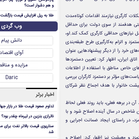
و هم دشوار است؟
لات کارگری نیازمند اقدامات کوتاه‌مدت
طلا به ریل افزایش قیمت بازگشت
یتی هدفمند از سوی دولت برای حداقل
وب گردی
ل نیازهای حداقلی کارگری کمک کند.او،
دانش پیام
د و الزام به‌کارگیری طرح طبقه‌بندی
ی خرد را از دیگر پیشنهاد‌هایی عنوان
آوای اقتصاد
ق ایران، اظهار کرد: تعیین دستمزدها
مزایده و مناق
ی خاص مناطق با استفاده از اطلاعات
است‌های مؤثر بر دستمزد کارگران بررسی
Daric
یشت خانوار با هدف اجماع نظر شرکای
اخبار برتر
 آن در برهه فعلی، باید روند فعلی لحاظ
تداوم صعود قیمت طلا در بازار جها
ین شاخص در سال آینده اصلاح شود و با
ناترازی بنزین در تیرماه چقدر بود؟
د، در راستای ایجاد ضمانت اجرایی و
سناریوی قیمت بالاتر نفت برای مد
شد
مزد و معیشت نیز اظهار کرد: اصلاح و