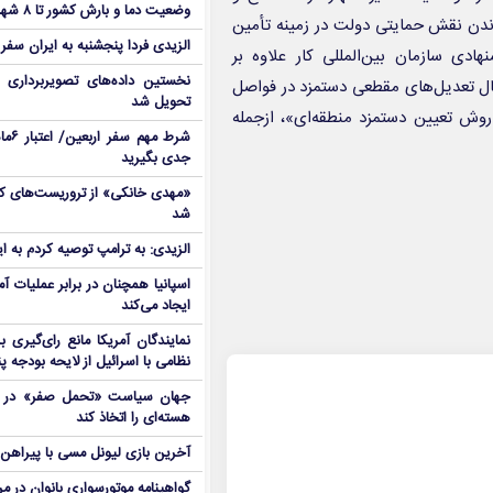
وضعیت دما و بارش کشور تا ۸ شهریور
داندن نقش حمایتی دولت در زمینه تأمین
الزیدی فردا پنجشنبه به ایران سفر
ی سازمان بین‌المللی کار علاوه بر
نخستین داده‌های تصویربرداری 
عمال تعدیل‌های مقطعی دستمزد در فواصل
تحویل شد
روش تعیین دستمزد منطقه‌ای»، ازجمله
شرط م
جدی بگیرید
شد
الزیدی: به ترامپ توصیه کردم به ا
اسپانیا همچنان در برابر عملیات آمر
ایجاد می‌کند
نمایندگان آمریکا مانع رای‌گیری 
نظامی با اسرائیل از لایحه بودجه پ
جهان سیاست «تحمل صفر» در برا
هسته‌ای را اتخاذ کند
آخرین بازی لیونل مسی با پیراهن آ
گواهینامه موتورسواری بانوان در م