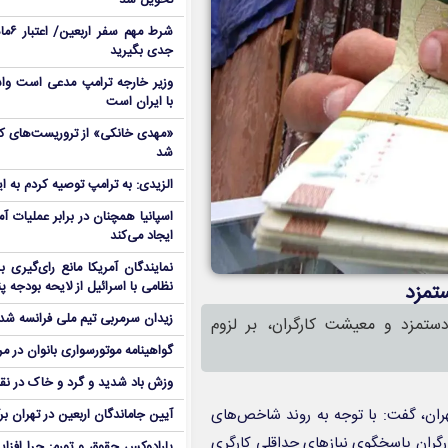
تحویل شد
شرط م
جدی بگیرید
وزیر خارجه ترامپ مدعی است واش
با ایران است
شد
الزیدی: به ترامپ توصیه کردم به ا
اسپانیا همچنان در برابر عملیات آمر
ایجاد می‌کند
نمایندگان آمریکا مانع رای‌گیری 
نظامی با اسرائیل از لایحه بودجه پ
تمزد
زیدان سرمربی تیم ملی فرانسه شد
ستمزد و معیشت کارگران، بر لزوم
گواهینامه موتورسواری بانوان در م
وزش باد شدید و گرد و خاک در نق
هران، گفت: با توجه به روند شاخص‌های
آیین جاماندگان اربعین در تهران بر
رگران پاسخگوی نیازهای حداقلی کارگری
پارادوکس حقوق و تورم: چرا افزا