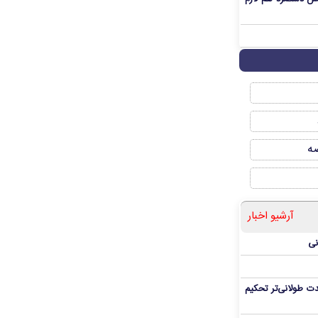
صه
آرشیو اخبار
نی
ت طولانی‌تر تحکیم