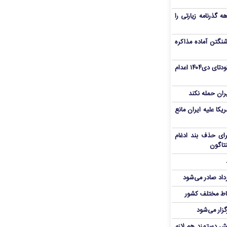
هم سفر اربعین/ اعتبار ۶ماهه گذرنامه زیارتی را
نگتن آماده مذاکره
«مهدی خانکی» از تروریست‌های کودتای دی۱۴۰۴ اعدام
یران حمله نکند
یکا علیه ایران مانع
برای حذف بند ادغام
نتاگون
رداد صادر می‌شود
اط مختلف کشور
گزار می‌شود
یش دستمزد هم لازم