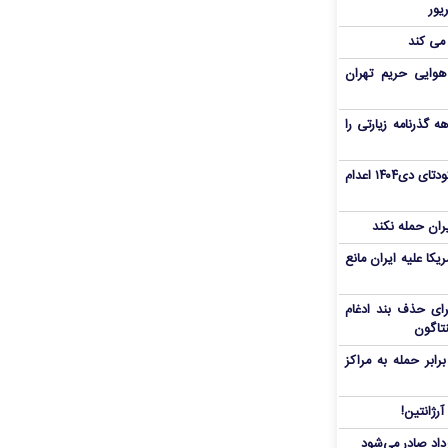
 می کند
هوایی حریم تهران
هم سفر اربعین/ اعتبار ۶ماهه گذرنامه زیارتی را
«مهدی خانکی» از تروریست‌های کودتای دی۱۴۰۴ اعدام
یران حمله نکند
یکا علیه ایران مانع
برای حذف بند ادغام
نتاگون
بر حمله به مراکز
رژانتین!
رداد صادر می‌شود