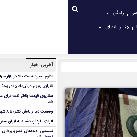
شی
زندگی
چند رسانه ای
آخرین اخبار
تداوم صعود قیمت طلا در بازار جها
ناترازی بنزین در تیرماه چقدر بود؟
سناریوی قیمت بالاتر نفت برای مد
شد
وضعیت دما و بارش کشور تا ۸ شهریور
الزیدی فردا پنجشنبه به ایران سفر
نخستین داده‌های تصویربرداری 