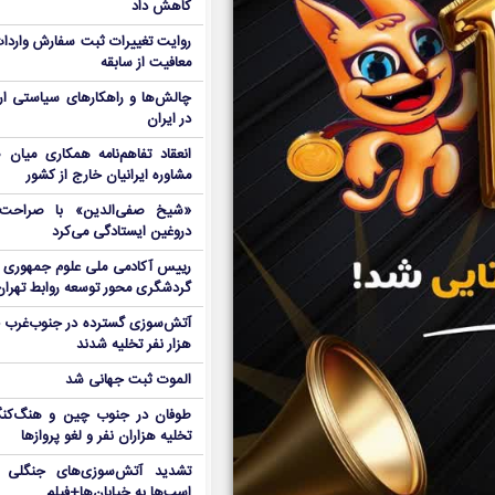
کاهش داد
روایت تغییرات ثبت سفارش واردات 
معافیت از سابقه
چالش‌ها و راهکارهای سیاستی ار
در ایران
انعقاد تفاهم‌نامه همکاری میان 
مشاوره ایرانیان خارج از کشور
«شیخ صفی‌الدین» با صراحت د
دروغین ایستادگی می‌کرد
رییس آکادمی ملی علوم جمهوری آ
گردشگری محور توسعه روابط تهران
هزار نفر تخلیه شدند
الموت ثبت جهانی شد
طوفان در جنوب چین و هنگ‌کنگ؛ 
تخلیه هزاران نفر و لغو پروازها
تشدید آتش‌سوزی‌های جنگلی د
اسب‌ها به خیابان‌ها+فیلم