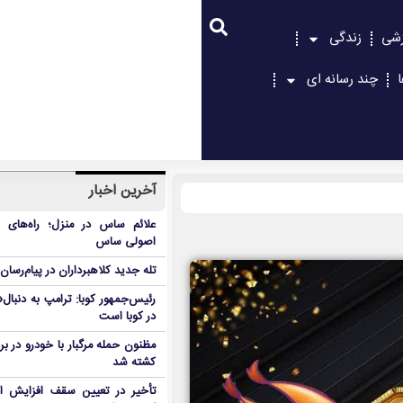
زشی
زندگی
چند رسانه ای
آخرین اخبار
علائم ساس در منزل؛ راه‌های 
اصولی ساس
تله جدید کلاهبرداران در پیام‌رسان
رئیس‌جمهور کوبا: ترامپ به دنب
در کوبا است
مظنون حمله مرگبار با خودرو در ب
کشته شد
تأخیر در تعیین سقف افزایش اجا