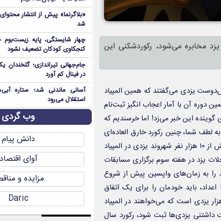
«بلاگرنما» پیش از انتشار محتوا
شد
چهار شایستگی، پایه زیست‌بوم ج
یزد مخابره می‌شود، رکوردشکنی این
کنجکاوی کودکان تضعیف نشود
جام‌جهانی تیراندازی؛ گلخندان یک
در فینال کم آورد
ش‌دوست یزدی می‌گفتند که همین المپیاد
آسانی ماندنی شد؛ ستاره آبی‌ه
استقلال می‌رود
دهمین دوره آن با آمار اعجاب انگیز ثبت‌نام
وب گردی
ی گوینده این خبر می‌زد! اما خرسندیم که
به لطف شما، چنین رکورد خارق العاده‌ای
دانش پیام
در تاریخ ۳۰ آبان ماه سال ۱۴۰۲ به ثبت رسیده است…رکورد ثبت‌نام بیش از ۱۰ هزار نفر شهروند یزدی در المپیاد
آوای اقتصاد
لات یزد در هفته سوم برگزاری مسابقات
اد را به زمان‌های واپسین پیش از شروع
مزایده و مناق
اعداد، باید خودمان را برای یک اتفاق
Daric
خی آماده کنیم و آن هم شکسته شدن رکورد ثبت نام بیش از ۲۰ هزار یزدی است که می‌خواهند در المپیاد
 داشتنی یزدی‌ها ثبت شود، رکورد سال