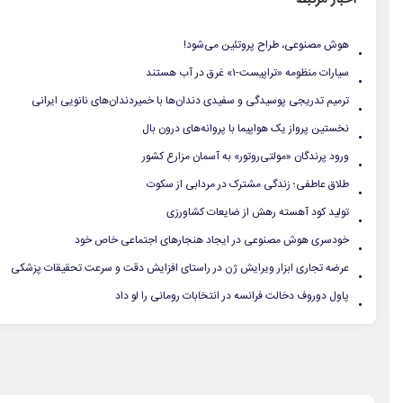
.
هوش مصنوعی، طراح پروتئین می‌شود!
.
سیارات منظومه «تراپیست-۱» غرق در آب هستند
.
ترمیم تدریجی پوسیدگی و سفیدی دندان‌ها با خمیردندان‌های نانویی ایرانی
.
نخستین پرواز یک هواپیما با پروانه‌های درون بال
.
ورود پرندگان «مولتی‌روتور» به آسمان مزارع کشور
.
طلاق عاطفی؛ زندگی مشترک در مردابی از سکوت
.
تولید کود آهسته رهش از ضایعات‌ کشاورزی
.
خودسری هوش مصنوعی در ایجاد هنجارهای اجتماعی خاص خود
.
عرضه تجاری ابزار ویرایش ژن در راستای افزایش دقت و سرعت تحقیقات پزشکی
.
پاول دوروف دخالت فرانسه در انتخابات رومانی را لو داد