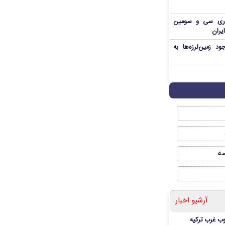
اری سی و سومین
یران
د زمین‌لرزه‌ها به
صه
آرشیو اخبار
ب غرب ترکیه