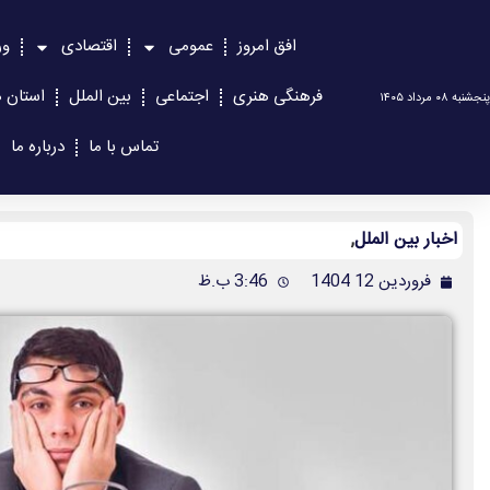
افق امروز
عمومی
اقتصادی
ور
فرهنگی هنری
اجتماعی
بین الملل
استان ه
پنجشنبه ۰۸ مرداد ۱۴۰۵
تماس با ما
درباره ما
اخبار بین الملل
,
فروردین 12 1404
3:46 ب.ظ