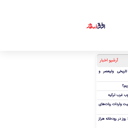
آرشیو اخبار
 تاریخی ولیعصر و
یم؟
ب غرب ترکیه
یت واردات ربات‌های
پیکر پدر و پسر غرق‌شده پس از ۶ روز در رودخانه هراز