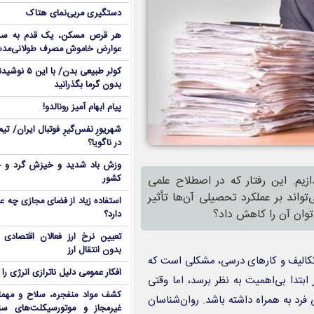
دستگیری مربی‌نمای هتاک
هر قرص مسکن، یک قدم به سمت
عوارض خاموش مصرف طولانی‌مد
کولر طبیعی بدن
بدون گرما بگذرانید
پیام ابهام آمیز رونالدو!
شهریورِ نفس‌گیرِ فوتبال ایران/ ت
در ناگویا؟
وزش باد شدید و خیزش گرد و خ
ازیم. این رفتار که در اصطلاح علمی
کشور
تواند بر عملکرد تحصیلی آن‌ها تأثیر
استفاده زیاد از فضای مجازی چه ع
توان آن را کاهش داد؟
دارد؟
تعیین نرخ ارز فعالان اقتصاد
بدون انتقال ارز
تکالیف و کارهای درسی، مشکلی است که
افکار عمومی دلیل ناترازی انرژی را 
ابتدا بی‌اهمیت به نظر برسد، اما وقتی
کشف مواد منفجره، سلاح و مهم
د به همراه داشته باشد. روان‌شناسان
غیرمجاز و موتورسیکلت‌های سن