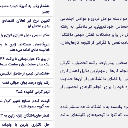
هشدار پکن به آمریکا درباره ممنوع
چینی
 دو دسته عوامل فردی و عوامل اجتماعی
تعیین نرخ ارز فعالان اقتصاد
ساس خودکم‌بینی، بی‌علاقگی به رشته
بدون انتقال ارز
مل در برابر مشکلات نقش مهمی داشتند.
افکار عمومی دلیل ناترازی انرژی را 
دبه‌نفس یا نگرانی از نتیجه کارهایشان،
نیروگاه‌های هسته‌ای ژاپن با وجو
فعالیت عادی ادامه می‌دهند
، سختی بیش‌ازحد رشته تحصیلی، نگرش
یک سال سخت برای صنعت سیما
ام کارها از مهم‌ترین دلایل اهمال‌کاری
خشکسالی نیمی از مناطق انگلیس ر
شی یا فضای دانشگاهی از آن‌ها حمایت
رشد پنج درصد بهای جهانی نفت
ه خود را برای انجام کارهای تحصیلی از
ترمز گرانی کشیده شد؟
قیمت گندم صنایع تغییر کرد/ تخ
» وابسته به دانشگاه شاهد منتشر شده
سه گروه مصرف‌کننده
ه تنها با توصیه‌های کلیشه‌ای مانند
شمار جان‌باختگان زلزله ژاپن به ۱۳ نفر رسید
حل ناترازی بنزین با واردات