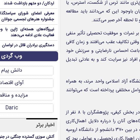
ق‌تری مانند ترس از شکست، استرس، یا
اردکان/ دو متهم بازداشت شدند
ن باوجود این که می‌دانند باید مطالعه
معرفی اعضای شورای سیاستگذ
و تا لحظه آخر صبر می‌کنند.
جشنواره هنرهای تجسمی جوانان ا
نیروگاه‌های هسته‌ای ژاپن با وجو
ر نمرات و موفقیت تحصیلی تأثیر منفی
فعالیت عادی ادامه می‌دهند
قتی تکالیف عقب می‌افتند و زمان کافی
دستگیری برادران قاتل در لواسان
یت باعث احساس نارضایتی و سرزنش خود
وب گردی
افراد نیز سرایت کند و به عادتی تبدیل
دانش پیام
نشگاه آزاد اسلامی واحد مرند، به همراه
آوای اقتصاد
وامل مختلفی پرداخته است که می‌توانند
مزایده و مناق
Daric
روش انجام این تحقیق ترکیبی از دو شیوه کیفی و کمی بوده است. در بخش کیفی، پژوهشگران با ۸ نفر از
ا دیدگاه‌های آنان را درباره دلایل اهمال‌کاری
اخبار برتر
تحصیلی جویا شوند. در بخش کمی، داده‌ها از طریق پرسش‌نامه‌ای که در بین ۳۷۰ دانشجو از دانشگاه ارومیه
آتش سوزی گسترده جنگلی در جنو
ان اهمال‌کاری تحصیلی و عواملی بود که