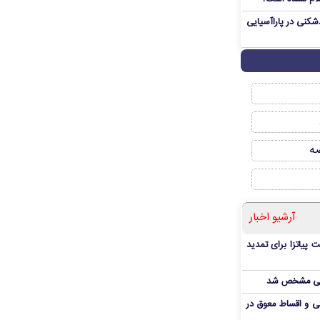
دشکنی در پاراآسیایی
صه
آرشیو اخبار
 پیاتزا برای تمدید
انی مشخص شد
 و اقساط معوق در