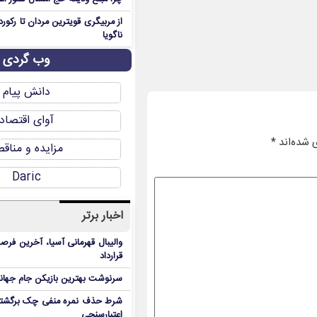
از مربیگری قویترین مردان تا رکور
ناگویا
وب گردی
دانش پیام
آوای اقتصاد
 شده‌اند
*
مزایده و مناق
Daric
اخبار برتر
والیبال قهرمانی آسیا، آخرین فرصت
قرارداد
سرنوشت بهترین بازیکن جام جه
شرط حذف نمره منفی چک برگشتی
اعتبارسنجی