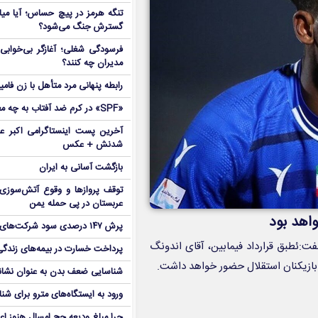
تنگه هرمز در پیچ حساس؛ آیا میا
گسترش جنگ می‌شود؟
فرسودگی شغلی؛ آغازگر بی‌خوابی 
مدیران چه کنند؟
رابطه پنهانی مرد متأهل با زن فامی
«SPF» در کرم ضد آفتاب به چه معناست؟
آخرین پست اینستاگرامی اکبر عب
شدنش + عکس
بازگشت آسانی به ایران
توقف پروازها و وقوع آتش‌سوزی
عربستان در پی حمله یمن
اهد بود
پرش ۱۴۷ درصدی سود شرکت‌های بورس در بهار
فت:ئطبق قرارداد فیمابین، آقای اندونگ
پرداخت خسارت در بیمه‌های زندگی ۷ برابر 
بازیکنان استقلال حضور خواهد داشت.
شناسایی ضعف بدن به عنوان نشانگ
ورود به ایستگاه‌های مترو برای شن
چرا مبلغ ودیعه حج امسال هنوز ا