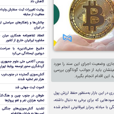
کاهش داد
روایت تغییرات ثبت سفارش واردات 
معافیت از سابقه
چالش‌ها و راهکارهای سیاستی ار
در ایران
انعقاد تفاهم‌نامه همکاری میان 
مشاوره ایرانیان خارج از کشور
«شیخ صفی‌الدین» با صراحت د
دروغین ایستادگی می‌کرد
رییس آکادمی ملی علوم جمهوری آ
ازی وضعیت اجرای این سند را مورد
گردشگری محور توسعه روابط تهران
هیتشان باید از جوانب گوناگون بررسی
 این اقدام انجام بگیرد.
هزار نفر تخلیه شدند
الموت ثبت جهانی شد
ری در این بازار به‌منظور حفظ ارزش پول
طوفان در جنوب چین و هنگ‌کنگ؛ 
سودهایی که برای برخی به دنبال داشته،
تخلیه هزاران نفر و لغو پروازها
 با مبادله رمزارز غیرقانونی انجام شده
تشدید آتش‌سوزی‌های جنگلی د
اسب‌ها به خیابان‌ها+فیلم