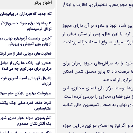
اخبار برتر
رجع مجوزدهی، تنظیم‌گری، نظارت و ابلاغ
تله جدید کلاهبرداران در پیام‌رسان
۳ پیشنهاد برای جواد حسین‌نژاد/ م
یی شده نبود و علاوه بر آن دارای مجوز
توافق نرسیده‌ایم
 کرد. با این حال، پس از مدتی برخی از
آخرین وضعیت آزمونهای نهایی در
شاپرک موفق به رفع انسداد درگاه پرداخت
از زبان وزیر آموزش و پرورش
فعالیت‌های دریایی قطر از سر گرفت
 را به صرافی‌های حوزه رمزارز برای
همتی: این بانک ها یکی از عوامل 
مرکزی برای مهار تورم چه می‌کند؟
ز شنبه ۲۰ اردیبهشت ماه، به آنها فرصت داد تا برای محقق شدن امکان
والیبال قهرمانی آسیا، آخرین فرصت
مرکزی ارائه دهند.
قرارداد
اماندهی رمرزارزها توسط مرکز ملی فضای مجازی، این
سرنوشت بهترین بازیکن جام جه
 ملی فضای مجازی را بررسی کرده است.
شرط حذف نمره منفی چک برگشتی
دی نهایی به صحن کمیسیون عالی تنظیم
اعتبارسنجی
آتش‌سوزی سوله هزار متری شهر 
یک آتش‌نشان مصدوم
 اگر نیاز به اصلاح قوانین در این حوزه