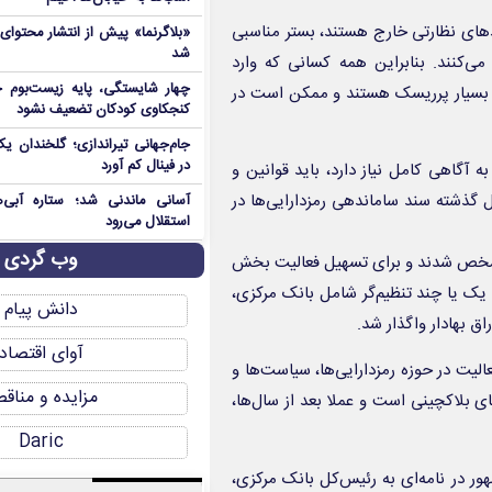
یندهای نظارتی خارج هستند، بستر مناسبی
«بلاگرنما» پیش از انتشار محتوا
شد
می‌کنند. بنابراین همه کسانی که وارد
چهار شایستگی، پایه زیست‌بوم ج
رها بسیار پرریسک هستند و ممکن است در
کنجکاوی کودکان تضعیف نشود
جام‌جهانی تیراندازی؛ گلخندان یک
در فینال کم آورد
آگاهی کامل نیاز دارد، باید قوانین و
 گذشته سند ساماندهی رمزدارایی‌ها در
آسانی ماندنی شد؛ ستاره آبی‌ه
استقلال می‌رود
وب گردی
مشخص شدند و برای تسهیل فعالیت بخش
یک یا چند تنظیم‌گر شامل بانک مرکزی،
دانش پیام
 بهادار واگذار شد.
آوای اقتصاد
لیت در حوزه رمزدارایی‌ها، سیاست‌ها و
مزایده و مناق
 بلاکچینی است و عملا بعد از سال‌ها،
Daric
ور در نامه‌ای به رئیس‌کل بانک مرکزی،