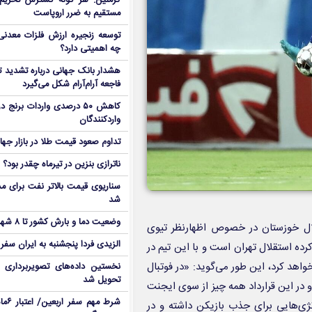
کرملین: هر گونه گسترش تحریم‌
مستقیم به ضرر اروپاست
توسعه زنجیره ارزش فلزات معدنی 
چه اهمیتی دارد؟
هشدار بانک جهانی درباره تشدید تن
فاجعه آرام‌آرام شکل می‌گیرد
کاهش ۵۰ درصدی واردات برنج
واردکنندگان
تداوم صعود قیمت طلا در بازار جها
ناترازی بنزین در تیرماه چقدر بود؟
سناریوی قیمت بالاتر نفت برای مد
شد
وضعیت دما و بارش کشور تا ۸ شهریور
ل خوزستان در خصوص اظهارنظر تیوی
الزیدی فردا پنجشنبه به ایران سفر
رده استقلال تهران است و با این تیم در
واهد کرد، این طور می‌گوید: «در فوتبال
نخستین داده‌های تصویربرداری 
تحویل شد
د و در این قرارداد همه چیز از سوی ایجنت
شرط م
ی‌هایی برای جذب بازیکن داشته و در