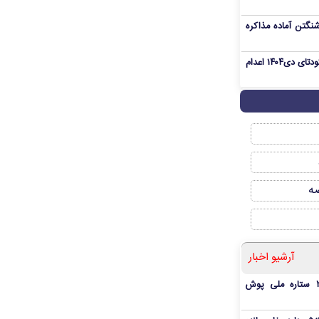
نگتن آماده مذاکره
«مهدی خانکی» از تروریست‌های کودتای دی۱۴۰۴ اعدام
صه
آرشیو اخبار
بمب شبانه پرسپولیس؛ خرید ۲ ستاره ملی پوش