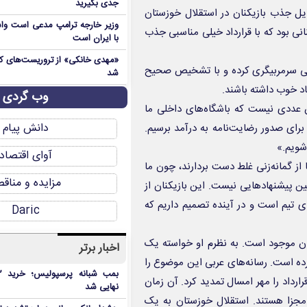
جدی بگیرید
ل جذب بازیکنان در استقلال خوزستان
وزیر خارجه ترامپ مدعی است واش
نانی بود که با قرارداد خیلی مناسبی جذب
با ایران است
بی سرمربیگری کرده و با تشخیص صحیح
شد
اد خوب داشته باشند.
وب گردی
آن عددی نیست که باشگاه‌های داخلی ما
دانش پیام
 برای صدور رضایت‌نامه به درآمد برسیم.
شویم.»
آوای اقتصاد
 از گمانه‌زنی غلط دست بردارند، چون ما
مزایده و مناق
ین پیشنهاد‌هایی نیست. این بازیکنان از
های تیم است و در آینده تصمیم داریم که
Daric
تان موجود است. به نظرم او خواسته یک
اخبار برتر
ه است. رسانه‌های عربی این موضوع را
رارداد را مهر امسال تمدید کرد. آن زمان
نهایی شد
مجزا هستند. استقلال خوزستان به یک