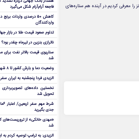
هشدار بانک جهانی درباره تشدید تن
 را معرفی کردیم در آینده هم ستاره‌های
فاجعه آرام‌آرام شکل می‌گیرد
کاهش ۵۰ درصدی واردات برنج
واردکنندگان
تداوم صعود قیمت طلا در بازار جها
ناترازی بنزین در تیرماه چقدر بود؟
سناریوی قیمت بالاتر نفت برای مد
شد
وضعیت دما و بارش کشور تا ۸ شهریور
الزیدی فردا پنجشنبه به ایران سفر
نخستین داده‌های تصویربرداری 
تحویل شد
شرط م
جدی بگیرید
شد
الزیدی: به ترامپ توصیه کردم به ا