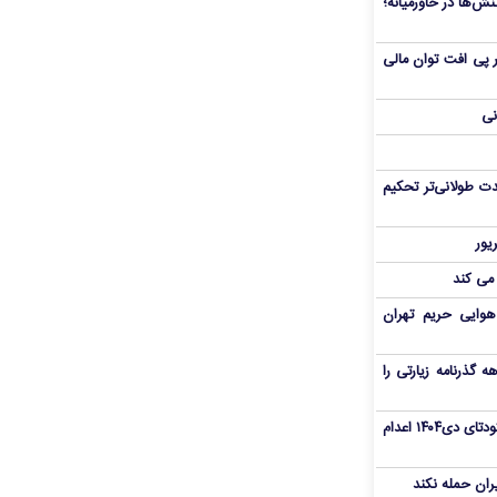
ش‌ها در خاورمیانه؛
 در پی افت توان مالی
نی
ت طولانی‌تر تحکیم
 می کند
هوایی حریم تهران
هم سفر اربعین/ اعتبار ۶ماهه گذرنامه زیارتی را
«مهدی خانکی» از تروریست‌های کودتای دی۱۴۰۴ اعدام
یران حمله نکند