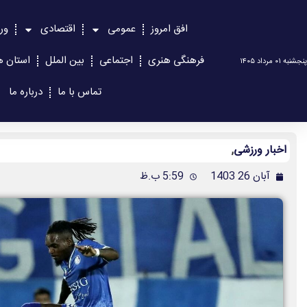
افق امروز
عمومی
اقتصادی
ور
فرهنگی هنری
اجتماعی
بین الملل
استان ه
پنجشنبه ۰۱ مرداد ۱۴۰۵
تماس با ما
درباره ما
اخبار ورزشی
,
آبان 26 1403
5:59 ب.ظ