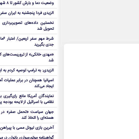
وضعیت دما و بارش کشور تا ۸ شهریور
الزیدی فردا پنجشنبه به ایران سفر
نخستین داده‌های تصویربرداری 
تحویل شد
شرط م
جدی بگیرید
شد
الزیدی: به ترامپ توصیه کردم به ا
اسپانیا همچنان در برابر عملیات آمر
ایجاد می‌کند
نمایندگان آمریکا مانع رای‌گیری 
نظامی با اسرائیل از لایحه بودجه پ
جهان سیاست «تحمل صفر» در برا
هسته‌ای را اتخاذ کند
آخرین بازی لیونل مسی با پیراهن آ
گواهینامه موتورسواری بانوان در م