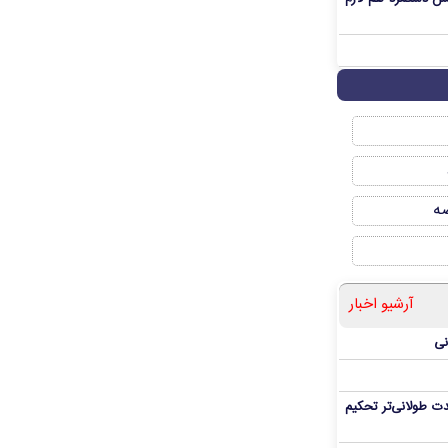
صه
آرشیو اخبار
نی
ت طولانی‌تر تحکیم