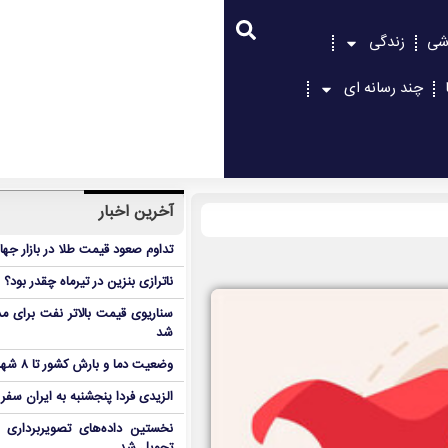
شی
زندگی
چند رسانه ای
آخرین اخبار
تداوم صعود قیمت طلا در بازار جها
ناترازی بنزین در تیرماه چقدر بود؟
سناریوی قیمت بالاتر نفت برای مد
شد
وضعیت دما و بارش کشور تا ۸ شهریور
الزیدی فردا پنجشنبه به ایران سفر
نخستین داده‌های تصویربرداری 