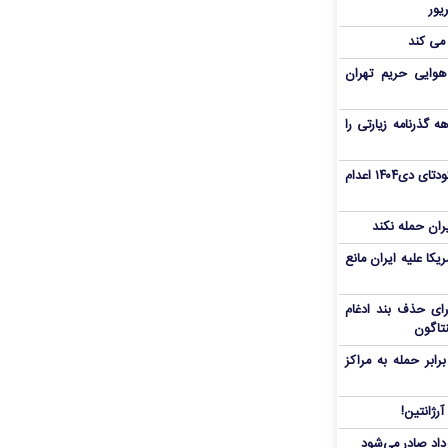
 می کند
هوایی حریم تهران
هم سفر اربعین/ اعتبار ۶ماهه گذرنامه زیارتی را
«مهدی خانکی» از تروریست‌های کودتای دی۱۴۰۴ اعدام
یران حمله نکند
یکا علیه ایران مانع
برای حذف بند ادغام
نتاگون
بر حمله به مراکز
رژانتین!
رداد صادر می‌شود