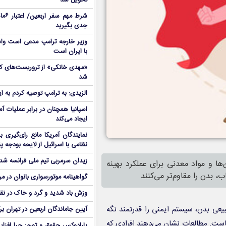
تحویل شد
شرط م
جدی بگیرید
وزیر خارجه ترامپ مدعی است واش
با ایران است
شد
الزیدی: به ترامپ توصیه کردم به ا
اسپانیا همچنان در برابر عملیات آمر
ایجاد می‌کند
نمایندگان آمریکا مانع رای‌گیری 
نظامی با اسرائیل از لایحه بودجه پ
زیدان سرمربی تیم ملی فرانسه شد
ها و مواد معدنی برای عملکرد بهینه
، بدن را مقاوم‌تر می‌کنند
گواهینامه موتورسواری بانوان در م
وزش باد شدید و گرد و خاک در نق
 A با تقویت دفاع طبیعی بدن، سیستم ایمنی را قدرتمند نگه
آیین جاماندگان اربعین در تهران بر
هاست. مطالعات نشان می‌دهند افرادی که
پارادوکس حقوق و تورم: چرا افزا