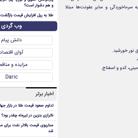
و هم دشوار است؟
منظم دریافت می‌کنند، تا ۳۵ درصد کمتر به سرماخوردگی و سایر عفونت‌ها مبتلا
طلا به ریل افزایش قیمت بازگشت
وب گردی
دانش پیام
ق نور خورشید.
آوای اقتصاد
.
مزایده و مناق
نی، کدو و اسفناج.
Daric
اخبار برتر
تداوم صعود قیمت طلا در بازار جها
ناترازی بنزین در تیرماه چقدر بود؟
سناریوی قیمت بالاتر نفت برای مد
شد