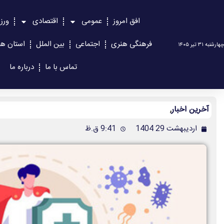
افق امروز
عمومی
اقتصادی
ورز
فرهنگی هنری
اجتماعی
بین الملل
استان ها
چهارشنبه ۳۱ تیر ۱۴۰۵
تماس با ما
درباره ما
آخرین اخبار
,
اردیبهشت 29 1404
9:41 ق.ظ