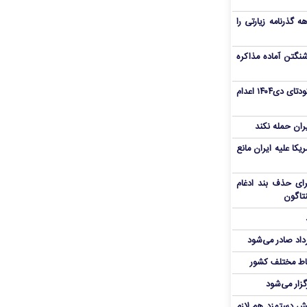
هم سفر اربعین/ اعتبار ۶ماهه گذرنامه زیارتی را
نگتن آماده مذاکره
«مهدی خانکی» از تروریست‌های کودتای دی۱۴۰۴ اعدام
یران حمله نکند
یکا علیه ایران مانع
برای حذف بند ادغام
نتاگون
رداد صادر می‌شود
اط مختلف کشور
گزار می‌شود
یش دستمزد هم لازم