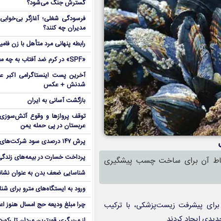
گسترش جنگ می‌شود؟
فرسودگی شغلی؛ آغازگر بی‌خوابی 
مدیران چه کنند؟
رابطه پنهانی مرد متأهل با زن فامی
«SPF» در کرم ضد آفتاب به چه معناست؟
آخرین پست اینستاگرامی اکبر عب
شدنش + عکس
بازگشت آسانی به ایران
توقف پروازها و وقوع آتش‌سوزی
عربستان در پی حمله یمن
پرش ۱۴۷ درصدی سود شرکت‌های بورس در بهار
پرداخت خسارت در بیمه‌های زندگی ۷ برابر 
اط آن برای ساخت چسب پیشگیری
شناسایی ضعف بدن به عنوان نشانگ
ورود به ایستگاه‌های مترو برای شن
قان موسسه فناوری ماساچوست (MIT) برای پیشرفت زیست‌پزشکی، با ترکیب
چرا مبلغ ودیعه حج امسال هنوز ا
یدی ایجاد کردند.
از مربیگری قویترین مردان تا رکور