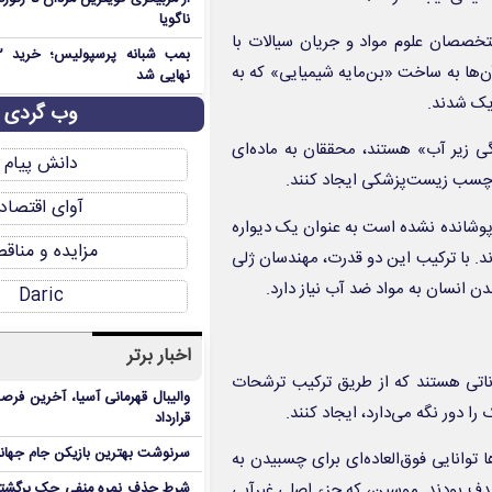
ناگویا
خصصان علوم مواد و جریان سیالات با
ن‌ها به ساخت «بن‌مایه شیمیایی» که به
نهایی شد
دیک شدند.
وب گردی
 زیر آب» هستند، محققان به ماده‌ای
دانش پیام
یک چسب زیست‌پزشکی ایجاد کنند.
آوای اقتصاد
 پوشانده نشده است به عنوان یک دیواره
مزایده و مناق
ند. با ترکیب این دو قدرت، مهندسان ژلی
 انسان به مواد ضد آب نیاز دارد.
Daric
اخبار برتر
ناتی هستند که از طریق ترکیب ترشحات
والیبال قهرمانی آسیا، آخرین فرصت
دور نگه می‌دارد، ایجاد کنند.
قرارداد
سرنوشت بهترین بازیکن جام جه
 توانایی فوق‌العاده‌ای برای چسبیدن به
دف بودند. موسین، که جزء اصلی غیرآبی
شرط حذف نمره منفی چک برگشتی