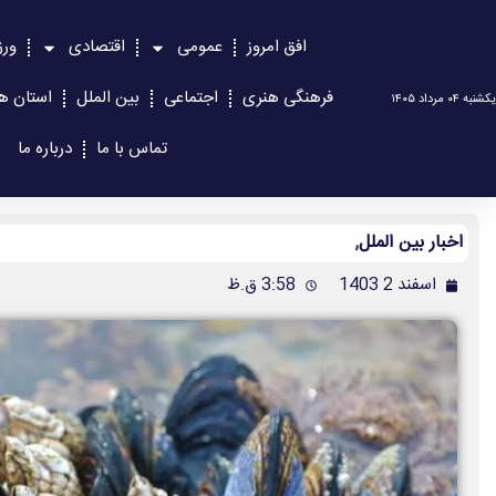
افق امروز
عمومی
اقتصادی
ور
فرهنگی هنری
اجتماعی
بین الملل
استان ها
یکشنبه ۰۴ مرداد ۱۴۰۵
تماس با ما
درباره ما
اخبار بین الملل
,
اسفند 2 1403
3:58 ق.ظ