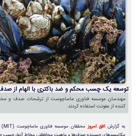
توسعه یک چسب محکم و ضد باکتری با الهام از صدف
مهندسان موسسه فناوری ماساچوست از ترشحات صدف و مخ
کننده از عفونت استفاده کردند.
به گزارش
افق امروز
محق
مکانیسم‌های چسبنده صدف‌ها و ماهیت محافظتی مخاط آنها، چسب جد