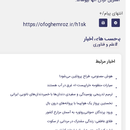
استریل کردن آنها بپوشاند.
انتهای پیام/+
https://ofoghemroz.ir/h1sk
برچسب های اخبار
#علم و فناوری
اخبار مرتبط
.
هوش مصنوعی، طراح پروتئین می‌شود!
.
سیارات منظومه «تراپیست-۱» غرق در آب هستند
.
ترمیم تدریجی پوسیدگی و سفیدی دندان‌ها با خمیردندان‌های نانویی ایرانی
.
نخستین پرواز یک هواپیما با پروانه‌های درون بال
.
ورود پرندگان «مولتی‌روتور» به آسمان مزارع کشور
.
طلاق عاطفی؛ زندگی مشترک در مردابی از سکوت