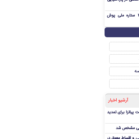
بمب شبانه پرسپولیس؛ خرید ۲ ستاره ملی پوش
صه
آرشیو اخبار
 پیاتزا برای تمدید
انی مشخص شد
 و اقساط معوق در