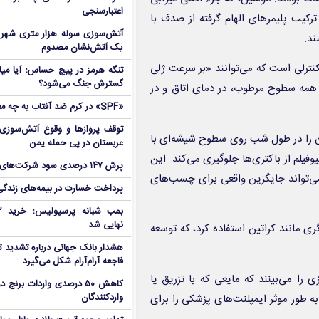
اعتبارسنجی
رکیب پلیمرهای الهام گرفته از صدف با
آتش‌سوزی سوله هزار متری شهر 
ند.
یک آتش‌نشان مصدوم
کنترلی است که می‌توانند «بر سرعت ژلی
تنگه هرمز در پیچ حساس؛ آیا میا
گسترش جنگ می‌شود؟
ی همه سطوح مرطوب، در دمای اتاق و در
«SPF» در کرم ضد آفتاب به چه معناست؟
توقف پروازها و وقوع آتش‌سوزی
ن را در طول شب روی سطوح شیشه‌ای با
عربستان در پی حمله یمن
وفیلم از باکتری‌ها جلوگیری می‌کند. این
پرش ۱۴۷ درصدی سود شرکت‌های بورس در بهار
می‌تواند جایگزین واقعی برای چسب‌های
پرداخت خسارت در بیمه‌های زندگی ۷ برابر 
نهایی شد
ی مانند کراتین استفاده کرد، که توسعه
هشدار بانک جهانی درباره تشدید تن
فاجعه آرام‌آرام شکل می‌گیرد
ا می‌بینند که مایعی که با تزریق یا
کاهش ۵۰ درصدی واردات برنج
ه طور موثر ایمپلنت‌های پزشکی را برای
واردکنندگان