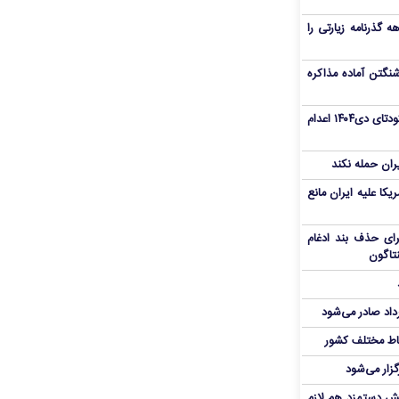
هم سفر اربعین/ اعتبار ۶ماهه گذرنامه زیارتی را
نگتن آماده مذاکره
«مهدی خانکی» از تروریست‌های کودتای دی۱۴۰۴ اعدام
یران حمله نکند
یکا علیه ایران مانع
برای حذف بند ادغام
نتاگون
رداد صادر می‌شود
اط مختلف کشور
گزار می‌شود
یش دستمزد هم لازم