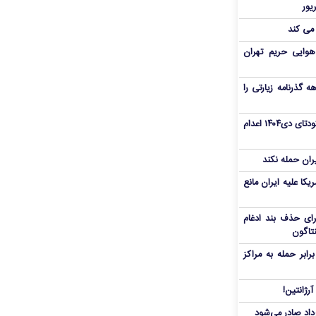
 می کند
هوایی حریم تهران
هم سفر اربعین/ اعتبار ۶ماهه گذرنامه زیارتی را
«مهدی خانکی» از تروریست‌های کودتای دی۱۴۰۴ اعدام
یران حمله نکند
یکا علیه ایران مانع
برای حذف بند ادغام
نتاگون
بر حمله به مراکز
رژانتین!
رداد صادر می‌شود