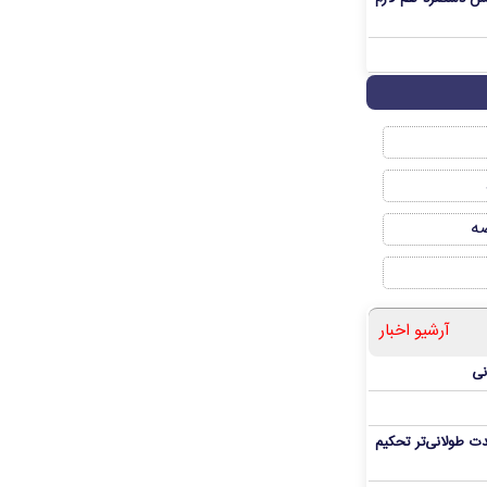
صه
آرشیو اخبار
نی
ت طولانی‌تر تحکیم