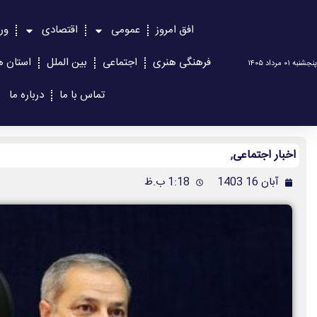
افق امروز
عمومی
اقتصادی
ور
فرهنگی هنری
اجتماعی
بین الملل
استان ه
پنجشنبه ۰۱ مرداد ۱۴۰۵
تماس با ما
درباره ما
اخبار اجتماعی
,
آبان 16 1403
1:18 ب.ظ