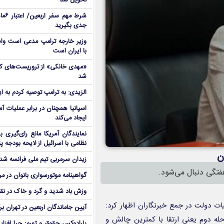
تحویل شد
شرط م
جدی بگیرید
وزیر خارجه ترامپ مدعی است واش
با ایران است
شد
الزیدی: به ترامپ توصیه کردم به ا
اسپانیا همچنان در برابر عملیات آمر
ایجاد می‌کند
نمایندگان آمریکا مانع رای‌گیری 
نظامی با اسرائیل از لایحه بودجه پ
ن
زیدان سرمربی تیم ملی فرانسه شد
تگی دنبال می‌شود.
گواهینامه موتورسواری بانوان در م
وزش باد شدید و گرد و خاک در نق
ت دولت در جمع خبرنگاران اظهار کرد:
آیین جاماندگان اربعین در تهران بر
ه دوم یعنی ارتقا با کمترین چالش و
پارادوکس حقوق و تورم: چرا افزا