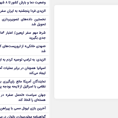
وضعیت دما و بارش کشور تا ۸ شهریور
الزیدی فردا پنجشنبه به ایران سفر
نخستین داده‌های تصویربرداری 
تحویل شد
شرط م
جدی بگیرید
شد
الزیدی: به ترامپ توصیه کردم به ا
اسپانیا همچنان در برابر عملیات آمر
ایجاد می‌کند
نمایندگان آمریکا مانع رای‌گیری 
نظامی با اسرائیل از لایحه بودجه پ
جهان سیاست «تحمل صفر» در برا
هسته‌ای را اتخاذ کند
آخرین بازی لیونل مسی با پیراهن آ
گواهینامه موتورسواری بانوان در م