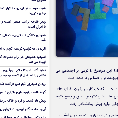
تحویل شد
شرط م
جدی بگیرید
وزیر خارجه ترامپ مدعی است واش
با ایران است
شد
الزیدی: به ترامپ توصیه کردم به ا
اسپانیا همچنان در برابر عملیات آمر
ایجاد می‌کند
ما این موضوع را نوعی پز اجتماعی می
نمایندگان آمریکا مانع رای‌گیری 
نظامی با اسرائیل از لایحه بودجه پ
 پیچیده تر و حساس تر شده است.
زیدان سرمربی تیم ملی فرانسه شد
 در حالی که خودکارش را روی کتاب های
گواهینامه موتورسواری بانوان در م
س ها باید بیشتر حواسمان را جمع کنیم؛
وزش باد شدید و گرد و خاک در نق
چکی نباید پیش روانشناس رفت.
آیین جاماندگان اربعین در تهران بر
ناسی در اصفهان، متخصص روانشناسی
پارادوکس حقوق و تورم: چرا افزا