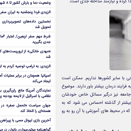
ا کرده و نیازمند مداخله جدی است.
وضعیت دما و بارش کشور تا ۸ شهریور
الزیدی فردا پنجشنبه به ایران سفر
نخستین داده‌های تصویربرداری 
تحویل شد
شرط م
جدی بگیرید
شد
الزیدی: به ترامپ توصیه کردم به ا
اسپانیا همچنان در برابر عملیات آمر
ی با سایر کشورها نداریم. ممکن است
ایجاد می‌کند
 فرایند درمان بیشتر باور دارند. موضوع
نمایندگان آمریکا مانع رای‌گیری 
 جامعه نیز درگیر مسائل خاص خودشان
نظامی با اسرائیل از لایحه بودجه پ
بیشتر از گذشته احساس می شود که به
جهان سیاست «تحمل صفر» در برا
 در محیط های آموزشی با آن رو به رو
هسته‌ای را اتخاذ کند
آخرین بازی لیونل مسی با پیراهن آ
گواهینامه موتورسواری بانوان در م