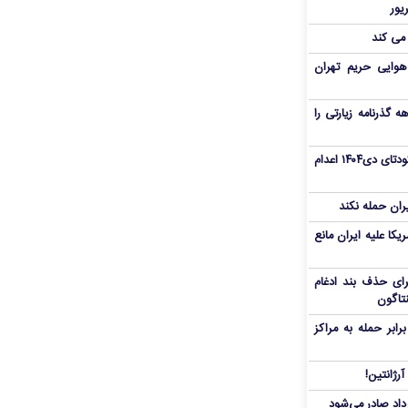
 می کند
هوایی حریم تهران
هم سفر اربعین/ اعتبار ۶ماهه گذرنامه زیارتی را
«مهدی خانکی» از تروریست‌های کودتای دی۱۴۰۴ اعدام
یران حمله نکند
یکا علیه ایران مانع
برای حذف بند ادغام
نتاگون
بر حمله به مراکز
رژانتین!
رداد صادر می‌شود