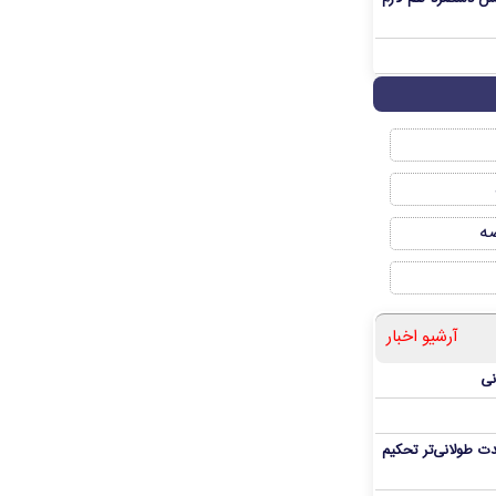
صه
آرشیو اخبار
نی
ت طولانی‌تر تحکیم