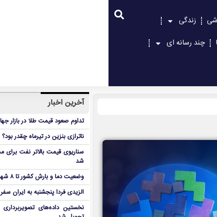
شی
زندگی
چند رسانه ای
آخرین اخبار
تداوم صعود قیمت طلا در بازار جها
ناترازی بنزین در تیرماه چقدر بود؟
سناریوی قیمت بالاتر نفت برای مد
شد
وضعیت دما و بارش کشور تا ۸ شهریور
الزیدی فردا پنجشنبه به ایران سفر
نخستین داده‌های تصویربرداری 