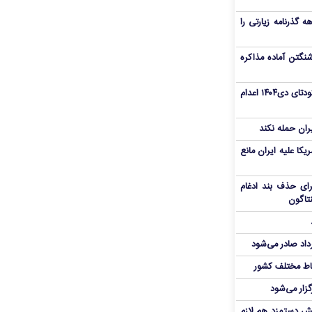
هم سفر اربعین/ اعتبار ۶ماهه گذرنامه زیارتی را
نگتن آماده مذاکره
«مهدی خانکی» از تروریست‌های کودتای دی۱۴۰۴ اعدام
یران حمله نکند
یکا علیه ایران مانع
برای حذف بند ادغام
نتاگون
رداد صادر می‌شود
اط مختلف کشور
گزار می‌شود
یش دستمزد هم لازم