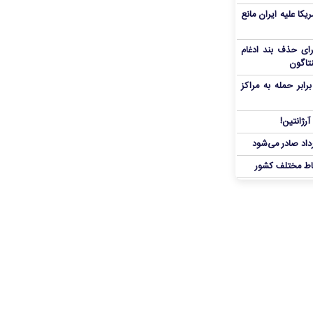
یکا علیه ایران مانع
برای حذف بند ادغام
نتاگون
بر حمله به مراکز
رژانتین!
رداد صادر می‌شود
اط مختلف کشور