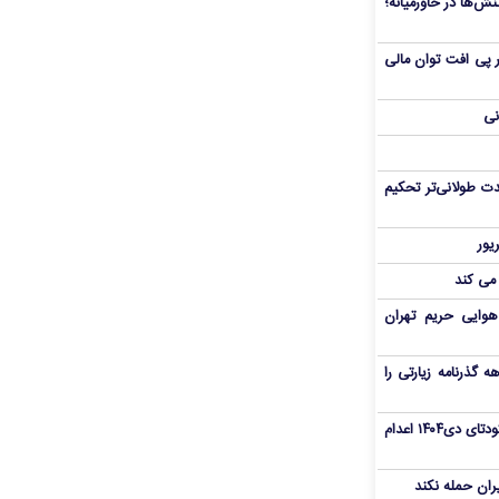
ش‌ها در خاورمیانه؛
 در پی افت توان مالی
نی
ت طولانی‌تر تحکیم
 می کند
هوایی حریم تهران
هم سفر اربعین/ اعتبار ۶ماهه گذرنامه زیارتی را
«مهدی خانکی» از تروریست‌های کودتای دی۱۴۰۴ اعدام
یران حمله نکند