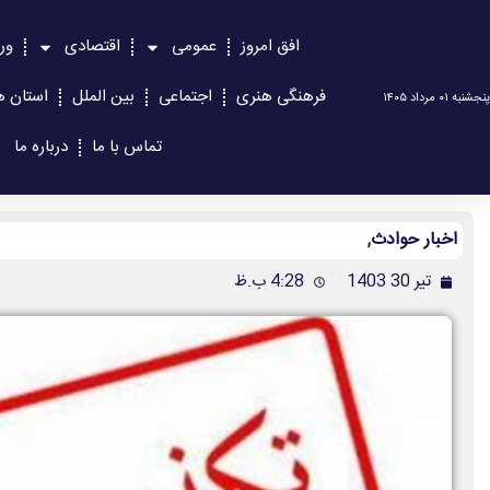
افق امروز
عمومی
اقتصادی
ور
فرهنگی هنری
اجتماعی
بین الملل
استان ه
پنجشنبه ۰۱ مرداد ۱۴۰۵
تماس با ما
درباره ما
اخبار حوادث
,
تیر 30 1403
4:28 ب.ظ