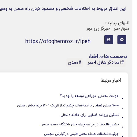
این اتفاق مربوط به اختلافات شخصی و مسدود کردن راه معدن به وسیل
انتهای پیام/+
منبع خبر : خبرگزاری مهر
https://ofoghemroz.ir/lpeh
برچسب های اخبار
#امدادگر هلال احمر
#معدن
اخبار مرتبط
.
حوادث معدنی؛ دوراهی توسعه یا تهدید؟
.
۷۰۰۰ معدن تعطیل یا نیمه‌فعال؛ چشم‌انداز تاریک ۱۴۰۴ برای بخش معدن
.
تشکیل پرونده قضایی برای حادثه دامغان‌
.
حضور قالیباف در مراسم چهلم جان باختگان معدن طبس
.
جزئیات تخلفات حادثه معدن طبس در گزارش مجلس