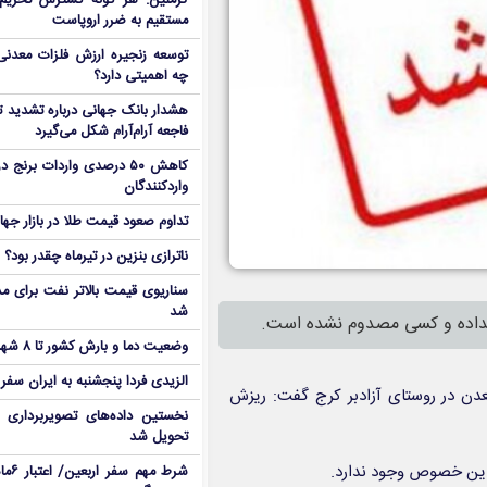
کرملین: هر گونه گسترش تحریم‌
مستقیم به ضرر اروپاست
توسعه زنجیره ارزش فلزات معدنی 
چه اهمیتی دارد؟
هشدار بانک جهانی درباره تشدید تن
فاجعه آرام‌آرام شکل می‌گیرد
کاهش ۵۰ درصدی واردات برنج
واردکنندگان
تداوم صعود قیمت طلا در بازار جها
ناترازی بنزین در تیرماه چقدر بود؟
سناریوی قیمت بالاتر نفت برای مد
شد
 نداده و کسی مصدوم نشده است.
وضعیت دما و بارش کشور تا ۸ شهریور
الزیدی فردا پنجشنبه به ایران سفر
معدن در روستای آزادبر کرج گفت: ریزش
نخستین داده‌های تصویربرداری 
تحویل شد
 این خصوص وجود ندارد.
شرط م