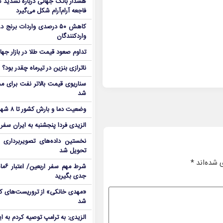
هشدار بانک جهانی درباره تشدید تن
فاجعه آرام‌آرام شکل می‌گیرد
کاهش ۵۰ درصدی واردات برنج
واردکنندگان
تداوم صعود قیمت طلا در بازار جها
ناترازی بنزین در تیرماه چقدر بود؟
سناریوی قیمت بالاتر نفت برای مد
شد
وضعیت دما و بارش کشور تا ۸ شهریور
الزیدی فردا پنجشنبه به ایران سفر
نخستین داده‌های تصویربرداری 
تحویل شد
 شده‌اند
*
شرط م
جدی بگیرید
شد
الزیدی: به ترامپ توصیه کردم به ا