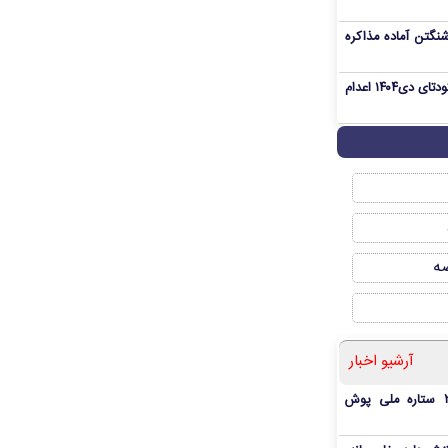
نگتن آماده مذاکره
«مهدی خانکی» از تروریست‌های کودتای دی۱۴۰۴ اعدام
صه
آرشیو اخبار
بمب شبانه پرسپولیس؛ خرید ۲ ستاره ملی پوش