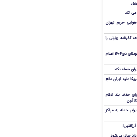
 می کند
هوایی حریم تهران
هم سفر اربعین/ اعتبار ۶ماهه گذرنامه زیارتی را
«مهدی خانکی» از تروریست‌های کودتای دی۱۴۰۴ اعدام
یران حمله نکند
یکا علیه ایران مانع
برای حذف بند ادغام
نتاگون
بر حمله به مراکز
رژانتین!
رداد صادر می‌شود