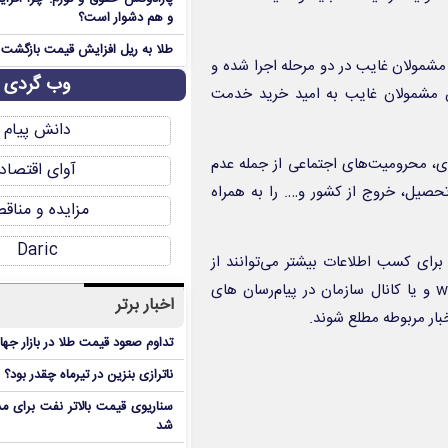
و هم دشوار است؟
طلا به ریل افزایش قیمت بازگشت
۹ تا ۹۷ در قالب طرح جریمه مشمولان غایب در دو مرحله اجرا شده و
وب گردی
ین مشمولان غایب به امید خرید خدمت
دانش پیام
زی، محرومیت‌های اجتماعی از جمله عدم
آوای اقتصاد
حصیل، خروج از کشور و…. را به همراه
مزایده و مناق
Daric
برای کسب اطلاعات بیشتر می‌توانند از
طریق پایگاه اطلاع رسانی سازمان به نشانی www.vazifeh.police.ir و یا کانال سازمان در پیام‌رسان های
اخبار برتر
تداوم صعود قیمت طلا در بازار جها
ناترازی بنزین در تیرماه چقدر بود؟
سناریوی قیمت بالاتر نفت برای مد
شد