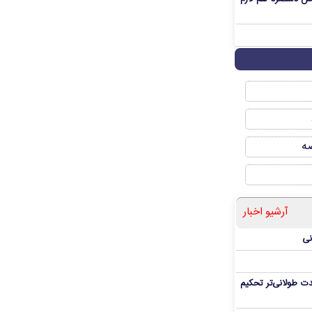
صه
آرشیو اخبار
نی
ت طولانی‌تر تحکیم