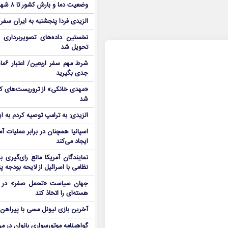
وضعیت دما و بارش کشور تا ۸ شهریور
الزیدی فردا پنجشنبه به ایران سفر
نخستین داده‌های تصویربرداری 
تحویل شد
شرط م
جدی بگیرید
شد
الزیدی: به ترامپ توصیه کردم به ا
اسپانیا همچنان در برابر عملیات آمر
ایجاد می‌کند
نمایندگان آمریکا مانع رای‌گیری 
نظامی با اسرائیل از لایحه بودجه پ
جهان سیاست «تحمل صفر» در برا
هسته‌ای را اتخاذ کند
آخرین بازی لیونل مسی با پیراهن آ
گواهینامه موتورسواری بانوان در م