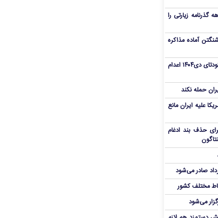
هم سفر اربعین/ اعتبار ۶ماهه گذرنامه زیارتی را
نگتن آماده مذاکره
«مهدی خانکی» از تروریست‌های کودتای دی۱۴۰۴ اعدام
یران حمله نکند
یکا علیه ایران مانع
برای حذف بند ادغام
نتاگون
رداد صادر می‌شود
اط مختلف کشور
گزار می‌شود
یش دستمزد هم لازم