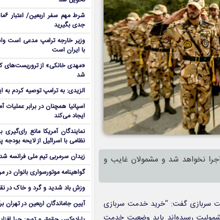
تحویل شد
شرط م
جدی بگیرید
وزیر خارجه ترامپ مدعی است واش
با ایران است
شد
الزیدی: به ترامپ توصیه کردم به ا
اسپانیا همچنان در برابر عملیات آمر
ایجاد می‌کند
نمایندگان آمریکا مانع رای‌گیری 
نظامی با اسرائیل از لایحه بودجه پ
زیدان سرمربی تیم ملی فرانسه شد
جرا نخواهد شد و مشمولان غایب و
گواهینامه موتورسواری بانوان در م
وزش باد شدید و گرد و خاک در نق
ت سربازی گفت: “خرید خدمت سربازی
آیین جاماندگان اربعین در تهران بر
شمولیت رسیده‌اند باید وضعیت خدمت
پارادوکس حقوق و تورم: چرا افزا