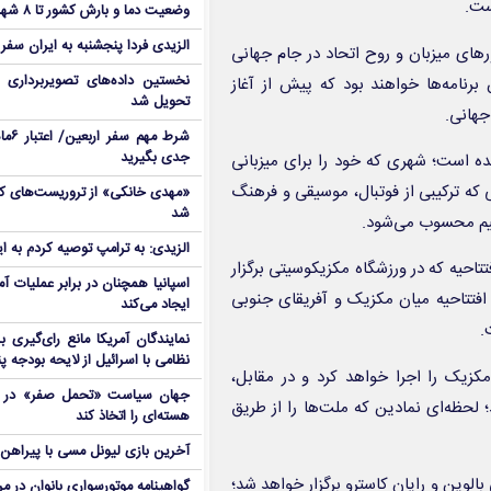
ست.
وضعیت دما و بارش کشور تا ۸ شهریور
الزیدی فردا پنجشنبه به ایران سفر
رهای میزبان و روح اتحاد در جام جهانی
نخستین داده‌های تصویربرداری 
نامه‌ها خواهند بود که پیش از آغاز
تحویل شد
جهانی.
شرط م
جدی بگیرید
ه است؛ شهری که خود را برای میزبانی
ند. رویدادی استثنایی که ترکیبی از فوتبال، موسیقی و فرهنگ
شد
الزیدی: به ترامپ توصیه کردم به ا
تاحیه که در ورزشگاه مکزیکوسیتی برگزار
اسپانیا همچنان در برابر عملیات آمر
 دقیقه پیش از آغاز بازی افتتاحیه میان مکزیک و آفریقای جنوبی
ایجاد می‌کند
.
نمایندگان آمریکا مانع رای‌گیری 
نظامی با اسرائیل از لایحه بودجه پ
کزیک را اجرا خواهد کرد و در مقابل،
جهان سیاست «تحمل صفر» در برا
لحظه‌ای نمادین که ملت‌ها را از طریق
هسته‌ای را اتخاذ کند
آخرین بازی لیونل مسی با پیراهن آ
الوین و رایان کاسترو برگزار خواهد شد؛
گواهینامه موتورسواری بانوان در م