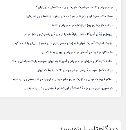
.
جام جهانی ۲۰۲۶؛ موفقیت تاریخی یا بحث‌های بی‌پایان؟
.
معادلات صعود ایران؛ چشم امید به کی‌روش، ازبکستان و اتریش!
.
برنامه بازی‌های روز دوازدهم جام جهانی ۲۰۲۶
.
پیروزی پُرگل آمریکا مقابل پاراگوئه با اولین گل به‌خودی و دبل جام
.
وزارت امنیت آمریکا شرایط و زمان حضور تیم ملی فوتبال ایران را اعلام کرد
.
۱۰ ستاره جدید در آسمان جام جهانی؛ ببین و لذت ببر
.
ادامه کارشکنی میزبان جام جهانی؛آمریکا به ایران سهمیه بلیت هواداری نداد
.
برنامه کامل مرحله گروهی جام جهانی ۲۰۲۶ به وقت ایران
.
اعلام فهرست نهایی مکزیک برای جام جهانی/ اوچوا در کنار مسی و رونالدو
.
در تمرین تیم ملی چه گذشت؟/ فریادهای قلعه‌نویی در روز طوفانی
دیدگاهتان را بنویسید