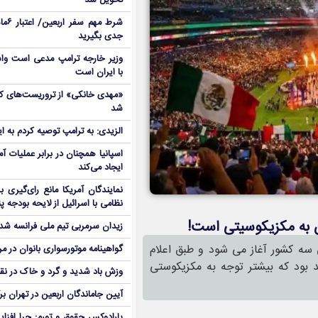
تحویل شد
شرط م
جدی بگیرید
وزیر خارجه ترامپ مدعی است واش
با ایران است
شد
الزیدی: به ترامپ توصیه کردم به ا
اسپانیا همچنان در برابر عملیات آمر
ایجاد می‌کند
نمایندگان آمریکا مانع رای‌گیری 
نظامی با اسرائیل از لایحه بودجه پ
ن به مکزیکوسیتی است!
زیدان سرمربی تیم ملی فرانسه شد
از شامگاه ۲۱ خرداد به میزبانی سه کشور آغاز می شود و طبق اعلام
گواهینامه موتورسواری بانوان در م
د بود که بیشتر توجه به مکزیکوستی
وزش باد شدید و گرد و خاک در نق
آیین جاماندگان اربعین در تهران بر
پارادوکس حقوق و تورم: چرا افزا