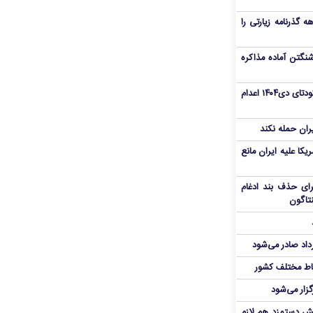
هم سفر اربعین/ اعتبار ۶ماهه گذرنامه زیارتی را
نگتن آماده مذاکره
«مهدی خانکی» از تروریست‌های کودتای دی۱۴۰۴ اعدام
یران حمله نکند
یکا علیه ایران مانع
برای حذف بند ادغام
نتاگون
رداد صادر می‌شود
اط مختلف کشور
گزار می‌شود
یش دستمزد هم لازم