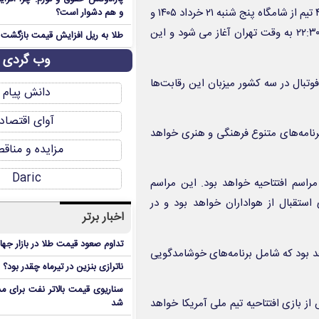
، به نقل از خبرنگار مهر، جام جهانی ۲۰۲۶ با حضور ۴۸ تیم از شامگاه پنج شنبه ۲۱ خرداد ۱۴۰۵ و
و هم دشوار است؟
با انجام بازی تیم های ملی فوتبال مکزیک و آفریقای جنوبی از ساعت ۲۲:۳۰ به وقت تهران آغاز می شود و این
طلا به ریل افزایش قیمت بازگشت
وب گردی
فوتبال در سه کشور میزبان این رقابت‌ها
دانش پیام
آوای اقتصاد
برنامه‌های متنوع فرهنگی و هنری خواهد
مزایده و مناق
Daric
راسم افتتاحیه خواهد بود. این مراسم
ستقبال از هواداران خواهد بود و در
اخبار برتر
تداوم صعود قیمت طلا در بازار جها
اهد بود که شامل برنامه‌های خوشامدگویی
ناترازی بنزین در تیرماه چقدر بود؟
سناریوی قیمت بالاتر نفت برای مد
از بازی افتتاحیه تیم ملی آمریکا خواهد
شد