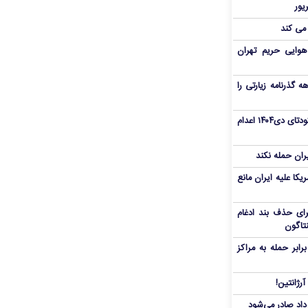
 می کند
هوایی حریم تهران
هم سفر اربعین/ اعتبار ۶ماهه گذرنامه زیارتی را
«مهدی خانکی» از تروریست‌های کودتای دی۱۴۰۴ اعدام
یران حمله نکند
یکا علیه ایران مانع
برای حذف بند ادغام
نتاگون
بر حمله به مراکز
رژانتین!
رداد صادر می‌شود