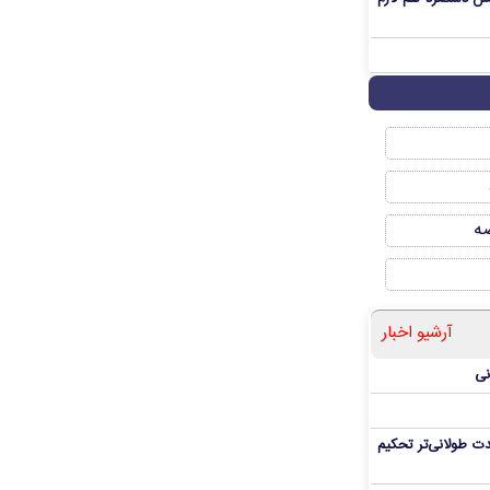
صه
آرشیو اخبار
نی
ت طولانی‌تر تحکیم