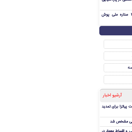
بمب شبانه پرسپولیس؛ خرید ۲ ستاره ملی پوش
صه
آرشیو اخبار
 پیاتزا برای تمدید
انی مشخص شد
 و اقساط معوق در