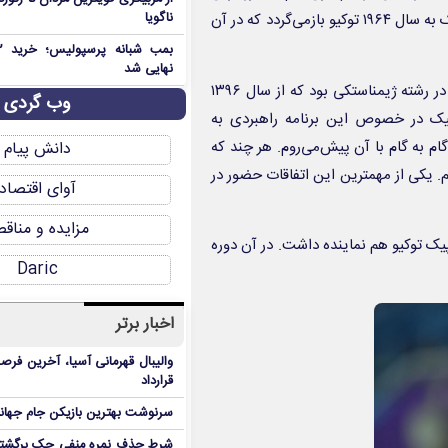
ناگویا
آوردگاه ورزشی جهان گذاشت. آخرین حضور ژیمناستیک ایران در المپیک به سال ۱۹۶۴ توکیو بازمی‌گردد که در آن
نهایی شد
یکی از مهمترین اهداف ورزش ایران در یک دهه گذشته کسب سهمیه در رشته ژیمناستکی بود که از سال ۱۳۹۶
وب گردی
تیک در خصوص این برنامه راهبردی به
یک نوشتم و گام به گام با آن پیش‌می‌روم. هر چند که
دانش پیام
. یکی از مهمترین این اتفاقات حضور در
آوای اقتصاد
مزایده و مناق
مپیک توکیو هم نماینده داشت. در آن دوره
Daric
اخبار برتر
والیبال قهرمانی آسیا، آخرین فرصت
قرارداد
سرنوشت بهترین بازیکن جام جه
شرط حذف نمره منفی چک برگشتی