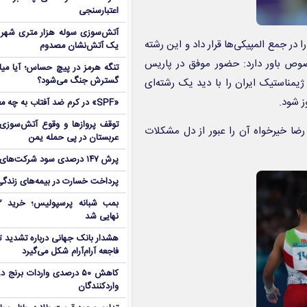
اعتبارسنجی
آتش‌سوزی سوله هزار متری شهر 
در جمع المپیکی‌ها قرار داد و این رشته
یک آتش‌نشان مصدوم
صوص باور دارد: حضور موفق در پاریس
تنگه هرمز در پیچ حساس؛ آیا میا
گسترش جنگ می‌شود؟
مناستیک ایران را با دید یک رشته‌ای
ز شود.
«SPF» در کرم ضد آفتاب به چه معناست؟
توقف پروازها و وقوع آتش‌سوزی
رضا خیرخواه آن را عبور از دل مشکلات
عربستان در پی حمله یمن
پرش ۱۴۷ درصدی سود شرکت‌های بورس در بهار
پرداخت خسارت در بیمه‌های زندگی ۷ برابر 
نهایی شد
هشدار بانک جهانی درباره تشدید تن
فاجعه آرام‌آرام شکل می‌گیرد
کاهش ۵۰ درصدی واردات برنج
واردکنندگان