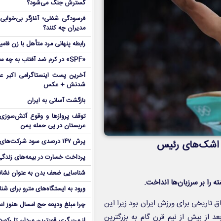
گسترش جنگ می‌شود؟
فرسودگی شغلی؛ آغازگر بی‌خوابی 
مدیران چه کنند؟
رابطه پنهانی مرد متأهل با زن فامی
«SPF» در کرم ضد آفتاب به چه معناست؟
آخرین پست اینستاگرامی اکبر عب
شدنش + عکس
بازگشت آسانی به ایران
توقف پروازها و وقوع آتش‌سوزی
عربستان در پی حمله یمن
پرش ۱۴۷ درصدی سود شرکت‌های بورس در بهار
ا اشک‌های رئیس
پرداخت خسارت در بیمه‌های زندگی ۷ برابر 
شناسایی ضعف بدن به عنوان نشانگ
 را بر سرزبان‌ها انداخت.
ورود به ایستگاه‌های مترو برای شن
تاریخی برای ورزش ایران بود زیرا این
چرا مبلغ ودیعه حج امسال هنوز ا
 از بیش از نیم قرن گام به بزرگترین
از مربیگری قویترین مردان تا رکور