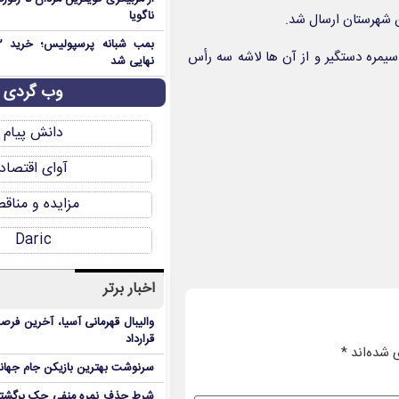
ناگویا
ن شهرستان ارسال شد.
یمره دستگیر و از آن ها لاشه سه رأس
نهایی شد
وب گردی
دانش پیام
آوای اقتصاد
مزایده و مناق
Daric
اخبار برتر
والیبال قهرمانی آسیا، آخرین فرصت
قرارداد
 شده‌اند
*
سرنوشت بهترین بازیکن جام جه
شرط حذف نمره منفی چک برگشتی