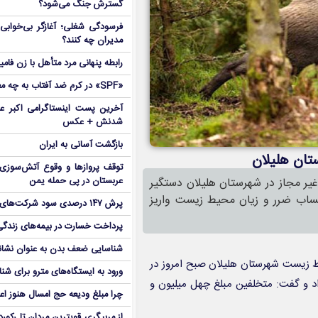
گسترش جنگ می‌شود؟
فرسودگی شغلی؛ آغازگر بی‌خوابی 
مدیران چه کنند؟
رابطه پنهانی مرد متأهل با زن فامی
«SPF» در کرم ضد آفتاب به چه معناست؟
آخرین پست اینستاگرامی اکبر عب
شدنش + عکس
بازگشت آسانی به ایران
تان هلیلان
توقف پروازها و وقوع آتش‌سوزی
یر مجاز در شهرستان هلیلان دستگیر
عربستان در پی حمله یمن
 حساب ضرر و زیان محیط زیست واریز
پرش ۱۴۷ درصدی سود شرکت‌های بورس در بهار
پرداخت خسارت در بیمه‌های زندگی ۷ برابر 
شناسایی ضعف بدن به عنوان نشانگ
ط زیست شهرستان هلیلان صبح امروز در
ورود به ایستگاه‌های مترو برای شن
ان خبر داد و گفت: متخلفین مبلغ چهل میلیون و
چرا مبلغ ودیعه حج امسال هنوز ا
از مربیگری قویترین مردان تا رکور