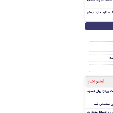
بمب شبانه پرسپولیس؛ خرید ۲ ستاره ملی پوش
صه
آرشیو اخبار
 پیاتزا برای تمدید
انی مشخص شد
 و اقساط معوق در